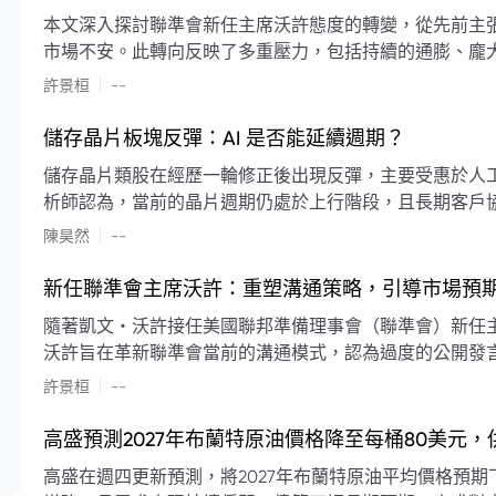
本文深入探討聯準會新任主席沃許態度的轉變，從先前主
市場不安。此轉向反映了多重壓力，包括持續的通膨、龐
素限制了聯準會實施降息或激進縮減資產負債表的空間。
|
許景桓
--
利率以及避免可能破壞市場穩定的行動上。
儲存晶片板塊反彈：AI 是否能延續週期？
儲存晶片類股在經歷一輪修正後出現反彈，主要受惠於人工智
析師認為，當前的晶片週期仍處於上行階段，且長期客戶
限的支撐下，價格預期將持續走高。
|
陳昊然
--
新任聯準會主席沃許：重塑溝通策略，引導市場預
隨著凱文・沃許接任美國聯邦準備理事會（聯準會）新任
沃許旨在革新聯準會當前的溝通模式，認為過度的公開發
計畫重塑政策預期的發布方式及其頻率，目標是減少對預
|
許景桓
--
高盛預測2027年布蘭特原油價格降至每桶80美元
高盛在週四更新預測，將2027年布蘭特原油平均價格預期