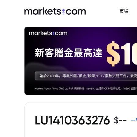
市場
LU1410363276
$
--
--