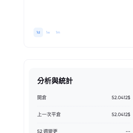
1d
1w
1m
分析與統計
開倉
52.0412$
上一次平倉
52.0412$
52 週變更
--