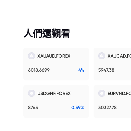
人們還觀看
XAUAUD.FOREX
XAUCAD.F
6018.6699
4%
5947.38
USDGNF.FOREX
EURVND.F
8765
0.59%
30327.78