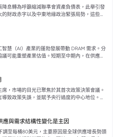
張降息轉為呼籲縮減聯準會資產負債表，此舉引發
大的財政赤字以及中東地緣政治緊張局勢，這些因
專家預計將進入政策觀望期，重點將放在維持較高
慧（AI）產業的蓬勃發展帶動 DRAM 需求。分
協議可能重塑產業估值。短期至中期內，在供應受
期
主席，市場的目光已聚焦於其首次政策決策會議。
言導致政策失誤，並賦予央行過度的中心地位。他
期市場信號的依賴，並強化對經濟基本面的關注。
，供應與需求結構性變化是主因
下調至每桶80美元，主要原因是全球供應增長勢頭