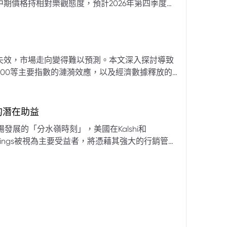
期價格持相對樂觀態度，預計2026年第四季度布
亞那、委內瑞拉及阿聯酋的產量提升，加上需求端
關鍵因素。對於荷莫茲海峽的運輸干擾，高盛判斷
600萬桶）因需求疲軟和市場已存在的供過於求而
地緣政治不確定性仍可能導致劇烈價格波動，若出
失效，市場走向變得難以預測。本文深入探討導致
端情況下2027年甚至可能觸及140美元。相對地，
00等主要指數的漣漪效應，以及經濟數據釋放的
至每桶70美元左右，2027年則可能降至每桶60
為新常態。重點摘要包括：先前「逢低買入」策略
被視為關鍵的短期市場指標。 **核心要
s的潛在助益
** 標普500指數出
發展的「分水嶺時刻」，美國在Kalshi和
ftKings被視為主要受益者，將憑藉其強大的行銷管
格
來的NFL賽季做準備。
分析師的悲觀情緒升溫，多家機構發出熊市預警信號。