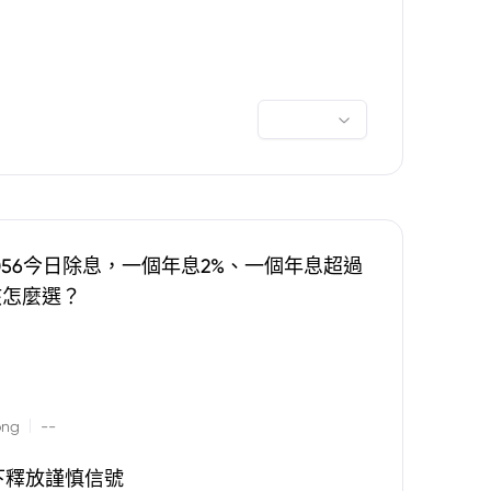
0056今日除息，一個年息2%、一個年息超過
該怎麼選？
|
ong
--
下釋放謹慎信號