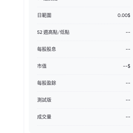
日範圍
0.00$
52 週高點/低點
--
每股股息
--
市值
--$
每股盈餘
--
測試版
--
成交量
--