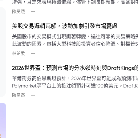
增強，且需求表現持續偏弱。儘管下調長期預期，高盛對中
蘭特原油均價為每桶90美元。該行認為，美國、巴西、圭
|
陳昊然
--
結構性變化，正在重塑市場平衡，其中中國新能源轉型是
其影響低於預期，二季度的全球供應缺口（每日500萬至
美股交易邏輯瓦解，波動加劇引發市場憂慮
得到緩衝。預計海灣產油國出口將於8月底恢復正常，但
美國股市的交易模式出現顯著轉變，過往可靠的交易策略
口受阻持續，2026年底油價可能升至每桶110美元以上，極
此波動的因素，包括大型科技股投資者信心降溫、對標普5
若供應快速恢復且需求進一步走弱，2026年底油價可能回落
矛盾信號。專家意見顯示，雙向交易與市場震盪加劇將成
|
美元。
林芷柔
--
的失效、通膨與就業數據的影響，以及聯準會即將發布的政策決策
點：** * **交易邏輯轉變：** 順勢做多的市場邏輯已瓦解，市場走向變得難以預測。 * **科技股信心減弱：**
2026世界盃：預測市場的分水嶺時刻與DraftKing
過去的市場領頭羊大型科技股，投資者信心明顯降溫，股價表現反覆。 * **指數波動擴大：
華爾街券商伯恩斯坦預計，2026年世界盃可能成為預測市場
現顯著的單日反轉幅度，整體市場穩定性大幅下降。 * **經濟數據拉扯：** 經濟數據表現出韌性與聯準會緊
Polymarket等平台上的投注額預計可達100億美元。Dra
縮貨幣政策預期升溫之間形成拉扯，加劇市場不確定性。 * **專家預期：** 預計將持續出現板塊輪動與風
道、西班牙語轉播權以及對預測市場業務的拓展，為即將到
|
切換，投資者意見分歧程度處於極高水平。 * **聚焦聯準會：** 聯準會的利率決議及後續記者會，被視為短
陳昊然
--
期市場風向標。 * **華爾街謹慎：** 華爾街