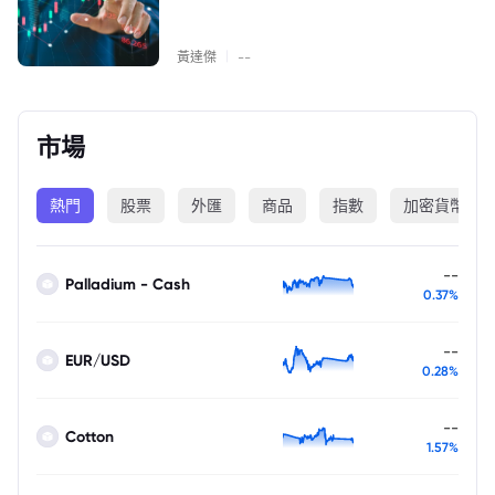
|
黃達傑
--
市場
熱門
股票
外匯
商品
指數
加密貨幣
--
Palladium - Cash
0.37%
--
EUR/USD
0.28%
--
Cotton
1.57%