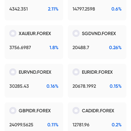
4342.351
2.11%
14797.2598
0.6%
XAUEUR.FOREX
SGDVND.FOREX
3756.6987
1.8%
20488.7
0.26%
EURVND.FOREX
EURIDR.FOREX
30285.43
0.16%
20678.1992
0.15%
GBPIDR.FOREX
CADIDR.FOREX
24099.5625
0.11%
12781.96
0.2%