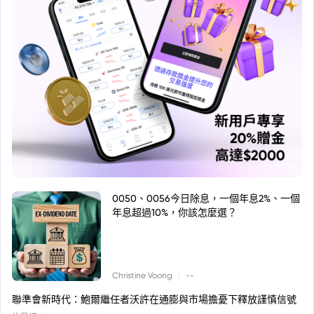
0050、0056今日除息，一個年息2%、一個
年息超過10%，你該怎麼選？
|
Christine Voong
--
聯準會新時代：鮑爾繼任者沃許在通膨與市場擔憂下釋放謹慎信號