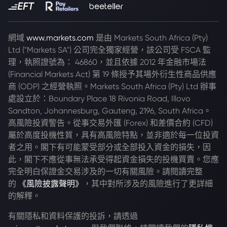
網域
www.markets.com
是由 Markets South Africa (Pty)
Ltd ("Markets SA") 公司完全獨家經營，該公司受 FSCA 監
理，執照證號為： 46860，並且依據 2012 年金融市場法
(Financial Markets Act) 第 19 條授予其場外衍生性商品供應
商 (ODP) 之經營執照。Markets South Africa (Pty) Ltd 辦事
處設立於：Boundary Place 18 Rivonia Road, Illovo
Sandton, Johannesburg, Gauteng, 2196, South Africa。
高風險投資警告。從事交易外匯 (Forex) 和差價合約 (CFD)
屬於高度投機性質，具有高風險特點，並非適於每一位投資
者之用。閣下有可能蒙受部分或全部投入資金的損失，因
此，閣下不應從事無法承受得起資金損失的投機買賣。您應
完全明白保證金交易涉及的一切有關風險。請閱讀完整
的
《風險披露聲明》
，其中對所涉及的風險進行了更詳細
的解釋。
有關隱私和資料保護的投訴，請透過