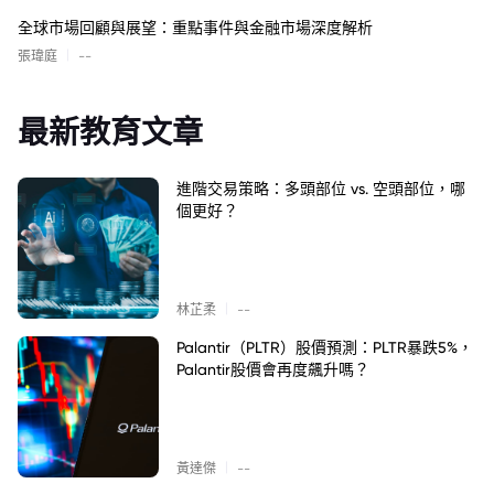
全球市場回顧與展望：重點事件與金融市場深度解析
|
張瑋庭
--
最新教育文章
進階交易策略：多頭部位 vs. 空頭部位，哪
個更好？
|
林芷柔
--
Palantir（PLTR）股價預測：PLTR暴跌5%，
Palantir股價會再度飆升嗎？
|
黃達傑
--