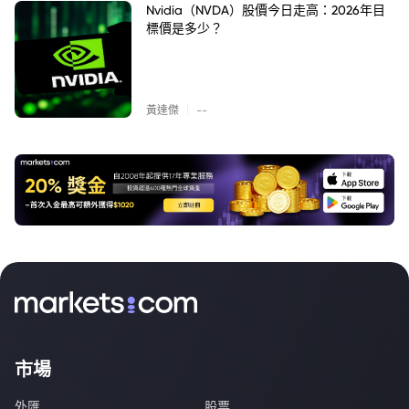
Nvidia（NVDA）股價今日走高：2026年目
標價是多少？
|
黃達傑
--
市場
外匯
股票