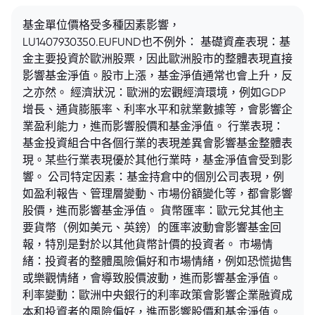
基金單位價格受多種因素影響，
LU1407930350.EUFUND也不例外： 基礎資產表現：基
金主要投資於歐洲股票，因此歐洲股市的整體表現直接
影響基金淨值。股市上漲，基金淨值通常也會上升，反
之亦然。 經濟狀況：歐洲的宏觀經濟環境，例如GDP
增長、通貨膨脹率、利率水平和就業數據等，會影響企
業盈利能力，進而影響股價和基金淨值。 行業表現：
基金投資組合中各個行業的表現差異會影響基金整體表
現。某些行業表現優於其他行業時，基金淨值會受到影
響。 公司特定因素：基金持倉中的個別公司表現，例
如盈利報告、管理層變動、市場份額變化等，都會影響
股價，進而影響基金淨值。 貨幣匯率：歐元兌其他主
要貨幣（例如美元、英鎊）的匯率波動會影響基金回
報，特別是對於以其他貨幣計價的投資者。 市場情
緒：投資者的整體風險偏好和市場情緒，例如恐慌拋售
或樂觀情緒，會導致股價波動，進而影響基金淨值。
利率變動：歐洲中央銀行的利率政策會影響企業融資成
本和投資者的風險偏好，進而影響股價和基金淨值。