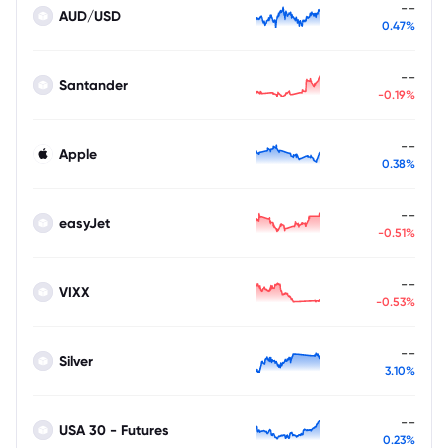
--
AUD/USD
0.47%
--
Santander
-0.19%
--
Apple
0.38%
--
easyJet
-0.51%
--
VIXX
-0.53%
--
Silver
3.10%
--
USA 30 - Futures
0.23%