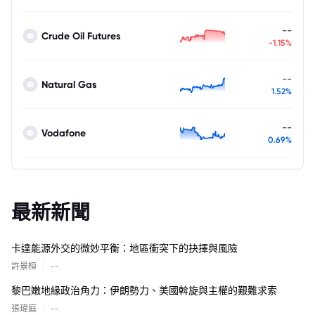
--
Crude Oil Futures
-1.15%
--
Natural Gas
1.52%
--
Vodafone
0.69%
最新新聞
卡達能源外交的微妙平衡：地區衝突下的抉擇與風險
|
許景桓
--
黎巴嫩地緣政治角力：伊朗勢力、美國斡旋與主權的艱難求索
|
張瑋庭
--