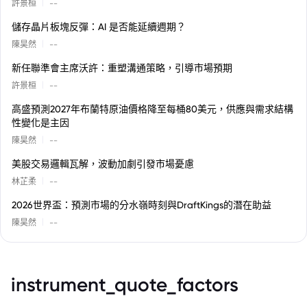
|
許景桓
--
儲存晶片板塊反彈：AI 是否能延續週期？
|
陳昊然
--
新任聯準會主席沃許：重塑溝通策略，引導市場預期
|
許景桓
--
高盛預測2027年布蘭特原油價格降至每桶80美元，供應與需求結構
性變化是主因
|
陳昊然
--
美股交易邏輯瓦解，波動加劇引發市場憂慮
|
林芷柔
--
2026世界盃：預測市場的分水嶺時刻與DraftKings的潛在助益
|
陳昊然
--
instrument_quote_factors