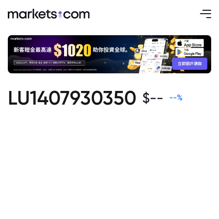
LU1407930350
$
--
--
%