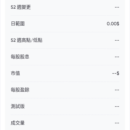
52 週變更
--
日範圍
0.00$
52 週高點/低點
--
每股股息
--
市值
--$
每股盈餘
--
測試版
--
成交量
--