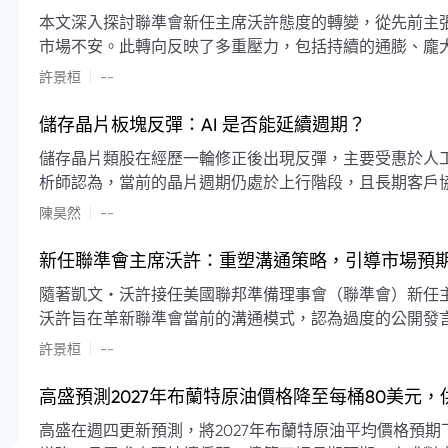
本文深入探討聯準會新任主席沃許態度的轉變，從先前主
市場不安。此轉向反映了多重壓力，包括持續的通膨、龐
素限制了聯準會實施降息或激進縮減資產負債表的空間。
|
許景桓
--
利率以及避免可能破壞市場穩定的行動上。
儲存晶片板塊反彈：AI 是否能延續週期？
儲存晶片類股在經歷一輪修正後出現反彈，主要受惠於人工智
析師認為，當前的晶片週期仍處於上行階段，且長期客戶
限的支撐下，價格預期將持續走高。
|
陳昊然
--
新任聯準會主席沃許：重塑溝通策略，引導市場預
隨著凱文・沃許接任美國聯邦準備理事會（聯準會）新任
沃許旨在革新聯準會當前的溝通模式，認為過度的公開發
計畫重塑政策預期的發布方式及其頻率，目標是減少對預
|
許景桓
--
高盛預測2027年布蘭特原油價格降至每桶80美元
高盛在週四更新預測，將2027年布蘭特原油平均價格預期