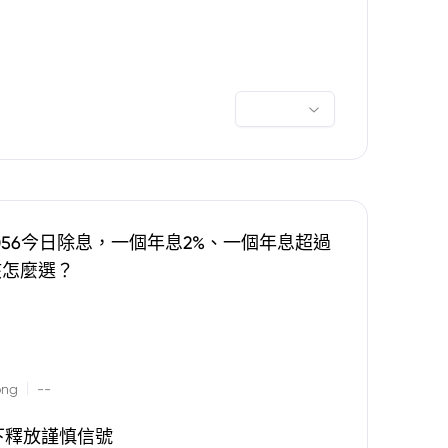
0056今日除息，一個年息2%、一個年息超過
該怎麼選？
|
ong
--
下釋放謹慎信號