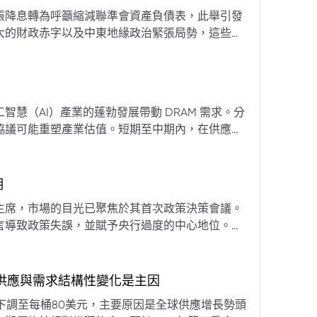
張降息轉為呼籲縮減聯準會資產負債表，此舉引發
大的財政赤字以及中東地緣政治緊張局勢，這些因
專家預計將進入政策觀望期，重點將放在維持較高
慧（AI）產業的蓬勃發展帶動 DRAM 需求。分
協議可能重塑產業估值。短期至中期內，在供應受
期
主席，市場的目光已聚焦於其首次政策決策會議。
言導致政策失誤，並賦予央行過度的中心地位。他
期市場信號的依賴，並強化對經濟基本面的關注。
，供應與需求結構性變化是主因
下調至每桶80美元，主要原因是全球供應增長勢頭