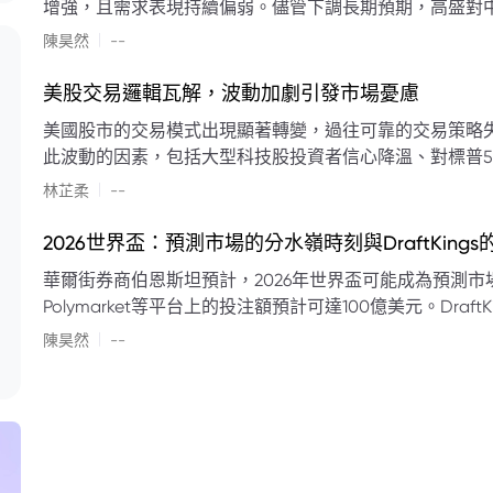
增強，且需求表現持續偏弱。儘管下調長期預期，高盛對中
蘭特原油均價為每桶90美元。該行認為，美國、巴西、圭
|
陳昊然
--
結構性變化，正在重塑市場平衡，其中中國新能源轉型是
其影響低於預期，二季度的全球供應缺口（每日500萬至
美股交易邏輯瓦解，波動加劇引發市場憂慮
得到緩衝。預計海灣產油國出口將於8月底恢復正常，但
美國股市的交易模式出現顯著轉變，過往可靠的交易策略
口受阻持續，2026年底油價可能升至每桶110美元以上，極
此波動的因素，包括大型科技股投資者信心降溫、對標普5
若供應快速恢復且需求進一步走弱，2026年底油價可能回落
矛盾信號。專家意見顯示，雙向交易與市場震盪加劇將成
|
美元。
林芷柔
--
的失效、通膨與就業數據的影響，以及聯準會即將發布的政策決策
點：** * **交易邏輯轉變：** 順勢做多的市場邏輯已瓦解，市場走向變得難以預測。 * **科技股信心減弱：**
2026世界盃：預測市場的分水嶺時刻與DraftKing
過去的市場領頭羊大型科技股，投資者信心明顯降溫，股價表現反覆。 * **指數波動擴大：
華爾街券商伯恩斯坦預計，2026年世界盃可能成為預測市場
現顯著的單日反轉幅度，整體市場穩定性大幅下降。 * **經濟數據拉扯：** 經濟數據表現出韌性與聯準會緊
Polymarket等平台上的投注額預計可達100億美元。Dra
縮貨幣政策預期升溫之間形成拉扯，加劇市場不確定性。 * **專家預期：** 預計將持續出現板塊輪動與風
道、西班牙語轉播權以及對預測市場業務的拓展，為即將到
|
切換，投資者意見分歧程度處於極高水平。 * **聚焦聯準會：** 聯準會的利率決議及後續記者會，被視為短
陳昊然
--
期市場風向標。 * **華爾街謹慎：** 華爾街