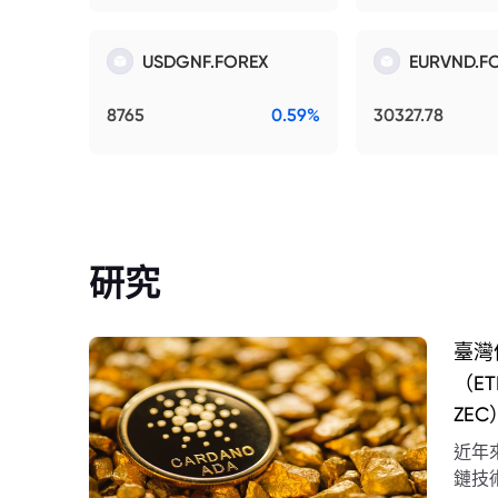
USDGNF.FOREX
EURVND.F
8765
0.59%
30327.78
研究
臺灣
（E
ZEC
近年
鏈技