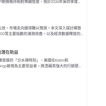
期價格持相對樂觀態度，預計2026年第四季度布
亞那、委內瑞拉及阿聯酋的產量提升，加上需求端
關鍵因素。對於荷莫茲海峽的運輸干擾，高盛判斷
600萬桶）因需求疲軟和市場已存在的供過於求而
地緣政治不確定性仍可能導致劇烈價格波動，若出
失效，市場走向變得難以預測。本文深入探討導致
端情況下2027年甚至可能觸及140美元。相對地，
00等主要指數的漣漪效應，以及經濟數據釋放的
至每桶70美元左右，2027年則可能降至每桶60
為新常態。重點摘要包括：先前「逢低買入」策略
被視為關鍵的短期市場指標。 **核心要
s的潛在助益
** 標普500指數出
發展的「分水嶺時刻」，美國在Kalshi和
ftKings被視為主要受益者，將憑藉其強大的行銷管
格
來的NFL賽季做準備。
分析師的悲觀情緒升溫，多家機構發出熊市預警信號。