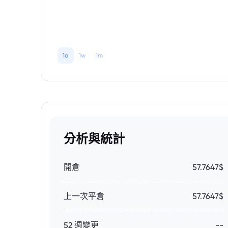
1d
1w
1m
分析與統計
開倉
57.7647$
上一次平倉
57.7647$
52 週變更
--