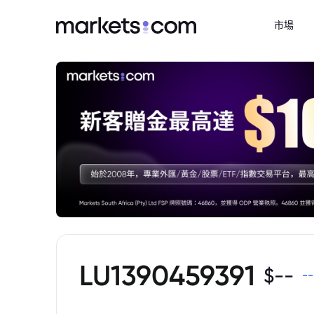
市場
LU1390459391
$
--
--