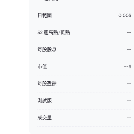
日範圍
0.00$
52 週高點/低點
--
每股股息
--
市值
--$
每股盈餘
--
測試版
--
成交量
--