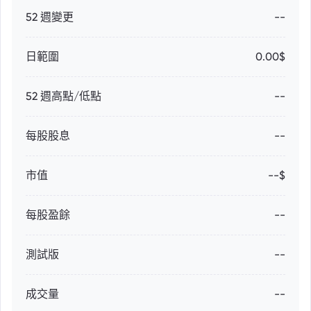
52 週變更
--
日範圍
0.00$
52 週高點/低點
--
每股股息
--
市值
--$
每股盈餘
--
測試版
--
成交量
--