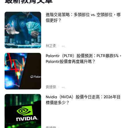
進階交易策略：多頭部位 vs. 空頭部位，哪
個更好？
|
林芷柔
--
Palantir（PLTR）股價預測：PLTR暴跌5%，
Palantir股價會再度飆升嗎？
|
黃達傑
--
Nvidia（NVDA）股價今日走高：2026年目
標價是多少？
|