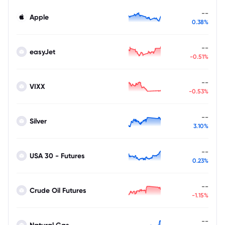
--
Apple
0.38%
--
easyJet
-0.51%
--
VIXX
-0.53%
--
Silver
3.10%
--
USA 30 - Futures
0.23%
--
Crude Oil Futures
-1.15%
--
Natural Gas