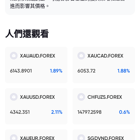
進而影響其價格。
人們還觀看
XAUAUD.FOREX
XAUCAD.FOREX
6143.8901
1.89%
6053.72
1.88%
XAUUSD.FOREX
CHFUZS.FOREX
4342.351
2.11%
14797.2598
0.6%
XAUEUR.FOREX
SGDVND.FOREX