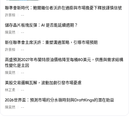
聯準會新時代：鮑爾繼任者沃許在通膨與市場擔憂下釋放謹慎信號
|
許景桓
--
儲存晶片板塊反彈：AI 是否能延續週期？
|
陳昊然
--
新任聯準會主席沃許：重塑溝通策略，引導市場預期
|
許景桓
--
高盛預測2027年布蘭特原油價格降至每桶80美元，供應與需求結構
性變化是主因
|
陳昊然
--
美股交易邏輯瓦解，波動加劇引發市場憂慮
|
林芷柔
--
2026世界盃：預測市場的分水嶺時刻與DraftKings的潛在助益
|
陳昊然
--