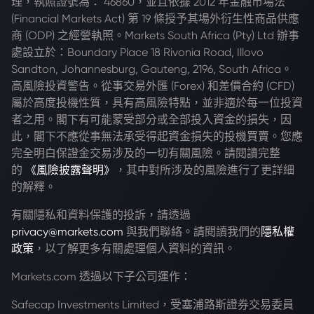
理，執照證號為： 46860，並且依據 2012 年金融市場法
(Financial Markets Act) 第 19 條授予其場外衍生性商品供應
商 (ODP) 之經營執照。Markets South Africa (Pty) Ltd 辦事
處設立於：Boundary Place 18 Rivonia Road, Illovo
Sandton, Johannesburg, Gauteng, 2196, South Africa。
高風險投資警告。從事交易外匯 (Forex) 和差價合約 (CFD)
屬於高度投機性質，具有高風險特點，並非適於每一位投資
者之用。閣下有可能蒙受部分或全部投入資金的損失，因
此，閣下不應從事無法承受得起資金損失的投機買賣。您應
完全明白保證金交易涉及的一切有關風險。請閱讀完整
的
《風險披露聲明》
，其中對所涉及的風險進行了更詳細
的解釋。
有關隱私和資料保護的投訴，請透過
privacy@markets.com
與我們聯絡。請閱讀我們的
隱私權
政策
，以了解更多有關處理個人資料的資訊。
Markets.com 透過以下子公司運作：
Safecap Investments Limited，受塞浦路斯證券交易委員