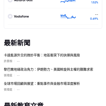
1.52%
--
Vodafone
0.69%
最新新聞
卡達能源外交的微妙平衡：地區衝突下的抉擇與風險
|
許景桓
--
黎巴嫩地緣政治角力：伊朗勢力、美國斡旋與主權的艱難求索
|
張瑋庭
--
全球市場回顧與展望：重點事件與金融市場深度解析
|
張瑋庭
--
最新教育文章