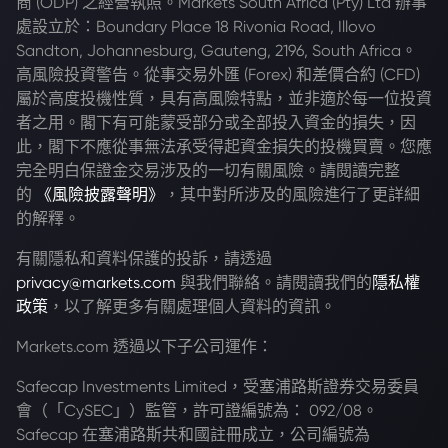
商 (ODP) 之經營執照。Markets South Africa (Pty) Ltd 辦事
處設立於：Boundary Place 18 Rivonia Road, Illovo
Sandton, Johannesburg, Gauteng, 2196, South Africa。
高風險投資警告。從事交易外匯 (Forex) 和差價合約 (CFD)
屬於高度投機性質，具有高風險特點，並非適於每一位投資
者之用。閣下有可能蒙受部分或全部投入資金的損失，因
此，閣下不應從事無法承受得起資金損失的投機買賣。您應
完全明白保證金交易涉及的一切有關風險。請閱讀完整
的
《風險披露聲明》
，其中對所涉及的風險進行了更詳細
的解釋。
有關隱私和資料保護的投訴，請透過
privacy@markets.com
與我們聯絡。請閱讀我們的
隱私權
政策
，以了解更多有關處理個人資料的資訊。
Markets.com 透過以下子公司運作：
Safecap Investments Limited，受塞浦路斯證券交易委員
會（「CySEC」）監管，許可證編號為： 092/08。
Safecap 在塞浦路斯共和國註冊成立，公司編號為