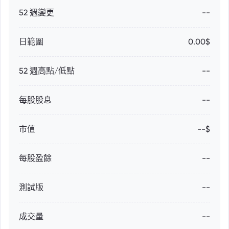
52 週變更
--
日範圍
0.00$
52 週高點/低點
--
每股股息
--
市值
--$
每股盈餘
--
測試版
--
成交量
--