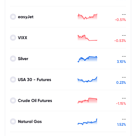
--
easyJet
-0.51%
--
VIXX
-0.53%
--
Silver
3.10%
--
USA 30 - Futures
0.23%
--
Crude Oil Futures
-1.15%
--
Natural Gas
1.52%