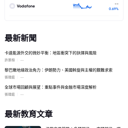
--
Vodafone
0.69%
最新新聞
卡達能源外交的微妙平衡：地區衝突下的抉擇與風險
|
許景桓
--
黎巴嫩地緣政治角力：伊朗勢力、美國斡旋與主權的艱難求索
|
張瑋庭
--
全球市場回顧與展望：重點事件與金融市場深度解析
|
張瑋庭
--
最新教育文章