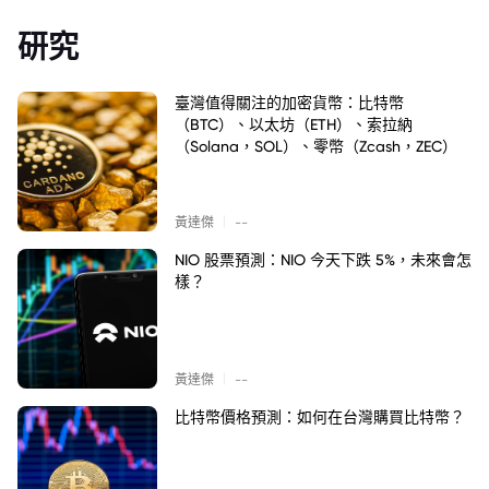
研究
臺灣值得關注的加密貨幣：比特幣
（BTC）、以太坊（ETH）、索拉納
（Solana，SOL）、零幣（Zcash，ZEC）
|
黃達傑
--
NIO 股票預測：NIO 今天下跌 5%，未來會怎
樣？
|
黃達傑
--
比特幣價格預測：如何在台灣購買比特幣？