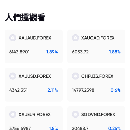
人們還觀看
XAUAUD.FOREX
XAUCAD.FOREX
6143.8901
1.89%
6053.72
1.88%
XAUUSD.FOREX
CHFUZS.FOREX
4342.351
2.11%
14797.2598
0.6%
XAUEUR.FOREX
SGDVND.FOREX
3756.6987
1.8%
20488.7
0.26%