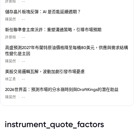
|
許景桓
--
儲存晶片板塊反彈：AI 是否能延續週期？
|
陳昊然
--
新任聯準會主席沃許：重塑溝通策略，引導市場預期
|
許景桓
--
高盛預測2027年布蘭特原油價格降至每桶80美元，供應與需求結構
性變化是主因
|
陳昊然
--
美股交易邏輯瓦解，波動加劇引發市場憂慮
|
林芷柔
--
2026世界盃：預測市場的分水嶺時刻與DraftKings的潛在助益
|
陳昊然
--
instrument_quote_factors