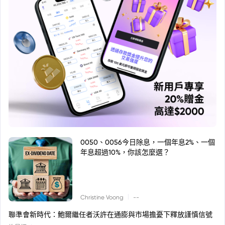
0050、0056今日除息，一個年息2%、一個
年息超過10%，你該怎麼選？
|
Christine Voong
--
聯準會新時代：鮑爾繼任者沃許在通膨與市場擔憂下釋放謹慎信號