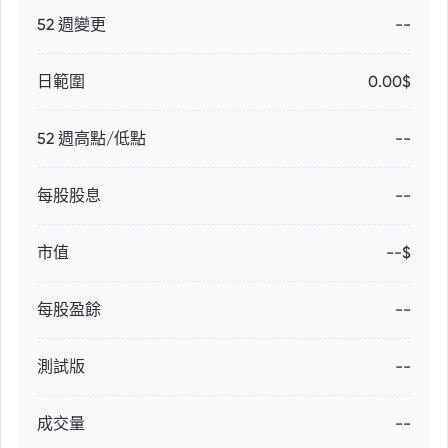
52 週變更
--
日範圍
0.00$
52 週高點/低點
--
每股股息
--
市值
--$
每股盈餘
--
測試版
--
成交量
--