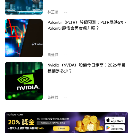
|
林芷柔
--
Palantir（PLTR）股價預測：PLTR暴跌5%，
Palantir股價會再度飆升嗎？
|
黃達傑
--
Nvidia（NVDA）股價今日走高：2026年目
標價是多少？
|
黃達傑
--