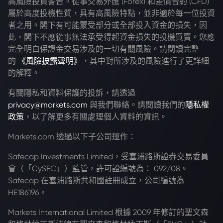
高風險投資警告。從事交易外匯 (Forex) 和差價合約 (CFD)
屬於高度投機性質，具有高風險特點，並非適於每一位投資
者之用。閣下有可能蒙受部分或全部投入資金的損失，因
此，閣下不應從事無法承受得起資金損失的投機買賣。您應
完全明白保證金交易涉及的一切有關風險。請閱讀完整
的
《風險披露聲明》
，其中對所涉及的風險進行了更詳細
的解釋。
有關隱私和資料保護的投訴，請透過
privacy@markets.com
與我們聯絡。請閱讀我們的
隱私權
政策
，以了解更多有關處理個人資料的資訊。
Markets.com 透過以下子公司運作：
Safecap Investments Limited，受塞浦路斯證券交易委員
會（「CySEC」）監管，許可證編號為： 092/08。
Safecap 在塞浦路斯共和國註冊成立，公司編號為
HE186196。
Markets International Limited 根據 2009 年修訂的聖文森