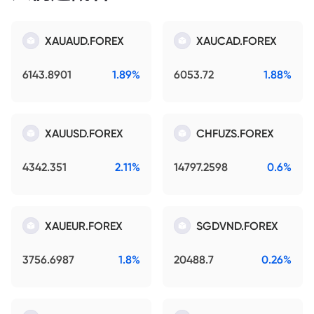
XAUAUD.FOREX
XAUCAD.FOREX
6143.8901
1.89%
6053.72
1.88%
XAUUSD.FOREX
CHFUZS.FOREX
4342.351
2.11%
14797.2598
0.6%
XAUEUR.FOREX
SGDVND.FOREX
3756.6987
1.8%
20488.7
0.26%