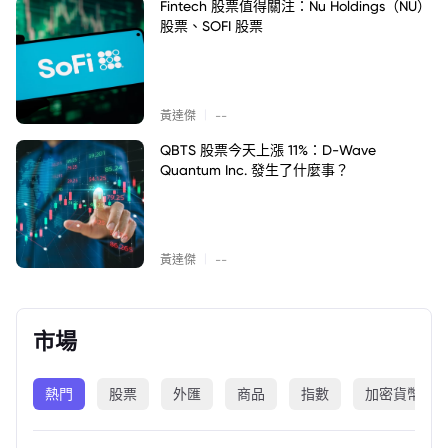
Fintech 股票值得關注：Nu Holdings（NU）
股票、SOFI 股票
|
黃達傑
--
QBTS 股票今天上漲 11%：D-Wave
Quantum Inc. 發生了什麼事？
|
黃達傑
--
市場
熱門
股票
外匯
商品
指數
加密貨幣