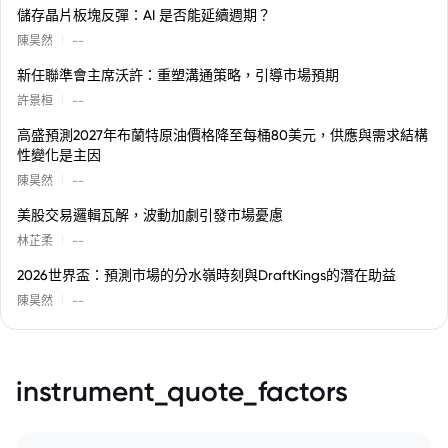
儲存晶片板塊反彈：AI 是否能延續週期？
|
陳昊然
--
新任聯準會主席沃許：重塑溝通策略，引導市場預期
|
許景桓
--
高盛預測2027年布蘭特原油價格降至每桶80美元，供應與需求結構
性變化是主因
|
陳昊然
--
美股交易邏輯瓦解，波動加劇引發市場憂慮
|
林芷柔
--
2026世界盃：預測市場的分水嶺時刻與DraftKings的潛在助益
|
陳昊然
--
instrument_quote_factors