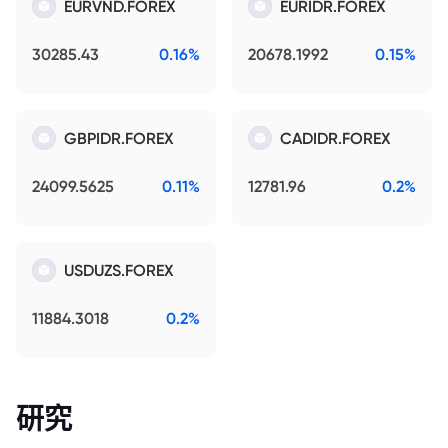
EURVND.FOREX
EURIDR.FOREX
30285.43
0.16%
20678.1992
0.15%
GBPIDR.FOREX
CADIDR.FOREX
24099.5625
0.11%
12781.96
0.2%
USDUZS.FOREX
11884.3018
0.2%
研究