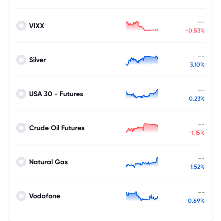
--
VIXX
-0.53%
--
Silver
3.10%
--
USA 30 - Futures
0.23%
--
Crude Oil Futures
-1.15%
--
Natural Gas
1.52%
--
Vodafone
0.69%