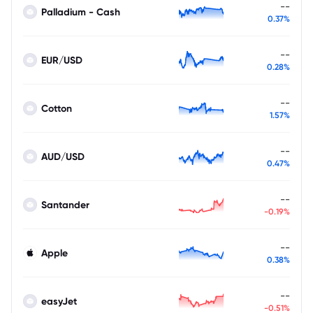
--
Palladium - Cash
0.37%
--
EUR/USD
0.28%
--
Cotton
1.57%
--
AUD/USD
0.47%
--
Santander
-0.19%
--
Apple
0.38%
--
easyJet
-0.51%