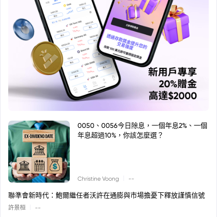
0050、0056今日除息，一個年息2%、一個
年息超過10%，你該怎麼選？
|
Christine Voong
--
聯準會新時代：鮑爾繼任者沃許在通膨與市場擔憂下釋放謹慎信號
|
許景桓
--