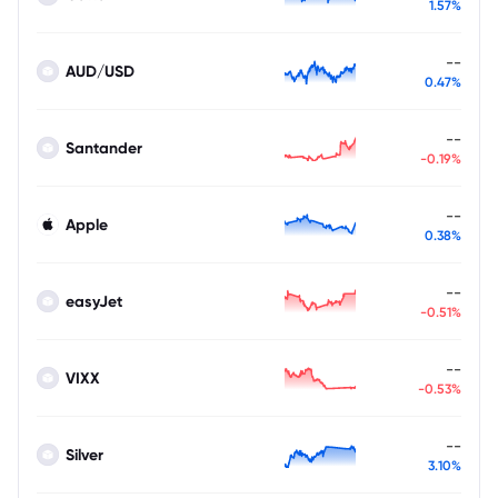
1.57%
--
AUD/USD
0.47%
--
Santander
-0.19%
--
Apple
0.38%
--
easyJet
-0.51%
--
VIXX
-0.53%
--
Silver
3.10%