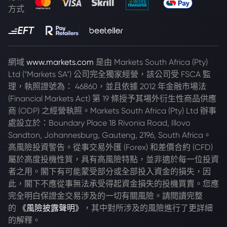
方式
網域
www.markets.com
是由 Markets South Africa (Pty)
Ltd ("Markets SA") 公司完全獨家經營，該公司受 FSCA 監
理，執照證號為： 46860，並且依據 2012 年金融市場法
(Financial Markets Act) 第 19 條授予其場外衍生性商品供應
商 (ODP) 之經營執照。Markets South Africa (Pty) Ltd 辦事
處設立於：Boundary Place 18 Rivonia Road, Illovo
Sandton, Johannesburg, Gauteng, 2196, South Africa。
高風險投資警告。從事交易外匯 (Forex) 和差價合約 (CFD)
屬於高度投機性質，具有高風險特點，並非適於每一位投資
者之用。閣下有可能蒙受部分或全部投入資金的損失，因
此，閣下不應從事無法承受得起資金損失的投機買賣。您應
完全明白保證金交易涉及的一切有關風險。請閱讀完整
的
《風險披露聲明》
，其中對所涉及的風險進行了更詳細
的解釋。