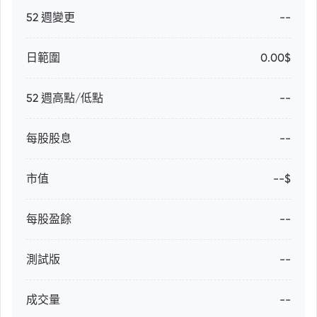
52 週變更
--
日範圍
0.00$
52 週高點/低點
--
每股股息
--
市值
--$
每股盈餘
--
測試版
--
成交量
--