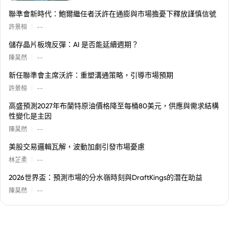
聯準會新時代：鮑爾繼任者沃許在通膨與市場擔憂下釋放謹慎信號
|
許景桓
--
儲存晶片板塊反彈：AI 是否能延續週期？
|
陳昊然
--
新任聯準會主席沃許：重塑溝通策略，引導市場預期
|
許景桓
--
高盛預測2027年布蘭特原油價格降至每桶80美元，供應與需求結構
性變化是主因
|
陳昊然
--
美股交易邏輯瓦解，波動加劇引發市場憂慮
|
林芷柔
--
2026世界盃：預測市場的分水嶺時刻與DraftKings的潛在助益
|
陳昊然
--