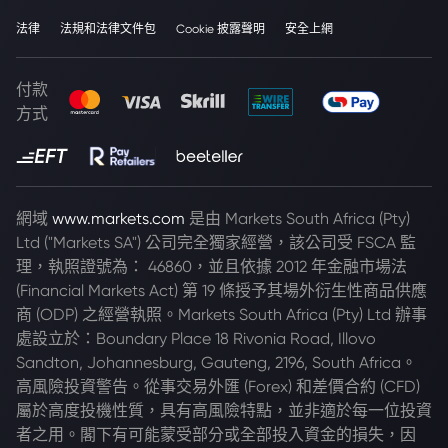
法律
法規和法律文件包
Cookie 披露聲明
安全上網
付款
方式
網域
www.markets.com
是由 Markets South Africa (Pty)
Ltd ("Markets SA") 公司完全獨家經營，該公司受 FSCA 監
理，執照證號為： 46860，並且依據 2012 年金融市場法
(Financial Markets Act) 第 19 條授予其場外衍生性商品供應
商 (ODP) 之經營執照。Markets South Africa (Pty) Ltd 辦事
處設立於：Boundary Place 18 Rivonia Road, Illovo
Sandton, Johannesburg, Gauteng, 2196, South Africa。
高風險投資警告。從事交易外匯 (Forex) 和差價合約 (CFD)
屬於高度投機性質，具有高風險特點，並非適於每一位投資
者之用。閣下有可能蒙受部分或全部投入資金的損失，因