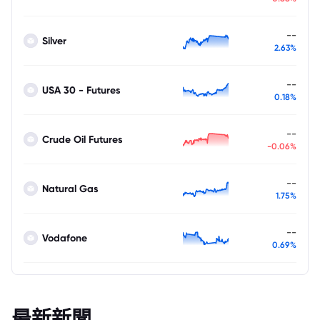
--
Silver
2.63%
--
USA 30 - Futures
0.18%
--
Crude Oil Futures
-0.06%
--
Natural Gas
1.75%
--
Vodafone
0.69%
最新新聞