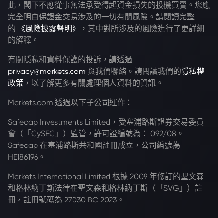
此，閣下不應從事無法承受得起資金損失的投機買賣。您應
完全明白保證金交易涉及的一切有關風險。請閱讀完整
的
《風險披露聲明》
，其中對所涉及的風險進行了更詳細
的解釋。
有關隱私和資料保護的投訴，請透過
privacy@markets.com
與我們聯絡。請閱讀我們的
隱私權
政策
，以了解更多有關處理個人資料的資訊。
Markets.com 透過以下子公司運作：
Safecap Investments Limited，受塞浦路斯證券交易委員
會（「CySEC」）監管，許可證編號為： 092/08。
Safecap 在塞浦路斯共和國註冊成立，公司編號為
HE186196。
Markets International Limited 根據 2009 年修訂的聖文森
和格林納丁斯法律在聖文森和格林納丁斯（「SVG」）註
冊，註冊號碼為 27030 BC 2023。