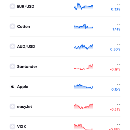
--
EUR/USD
0.33%
--
Cotton
1.41%
--
AUD/USD
0.50%
--
Santander
-0.19%
--
Apple
0.16%
--
easyJet
-0.51%
--
VIXX
-0.88%