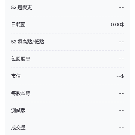
52 週變更
--
日範圍
0.00$
52 週高點/低點
--
每股股息
--
市值
--$
每股盈餘
--
測試版
--
成交量
--