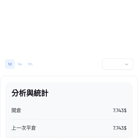
1d
1w
1m
分析與統計
開倉
7.743$
上一次平倉
7.743$