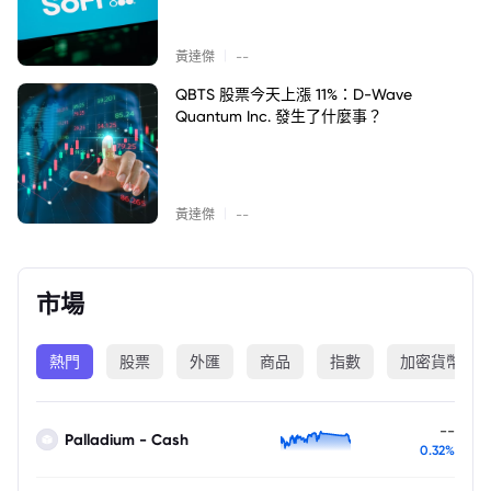
|
黃達傑
--
QBTS 股票今天上漲 11%：D-Wave
Quantum Inc. 發生了什麼事？
|
黃達傑
--
市場
熱門
股票
外匯
商品
指數
加密貨幣
--
Palladium - Cash
0.32%