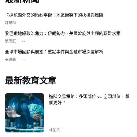
卡達能源外交的微妙平衡：地區衝突下的抉擇與風險
|
許景桓
--
黎巴嫩地緣政治角力：伊朗勢力、美國斡旋與主權的艱難求索
|
張瑋庭
--
全球市場回顧與展望：重點事件與金融市場深度解析
|
張瑋庭
--
最新教育文章
進階交易策略：多頭部位 vs. 空頭部位，哪
個更好？
|
林芷柔
--