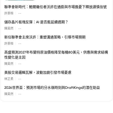
聯準會新時代：鮑爾繼任者沃許在通膨與市場擔憂下釋放謹慎信號
|
許景桓
--
儲存晶片板塊反彈：AI 是否能延續週期？
|
陳昊然
--
新任聯準會主席沃許：重塑溝通策略，引導市場預期
|
許景桓
--
高盛預測2027年布蘭特原油價格降至每桶80美元，供應與需求結構
性變化是主因
|
陳昊然
--
美股交易邏輯瓦解，波動加劇引發市場憂慮
|
林芷柔
--
2026世界盃：預測市場的分水嶺時刻與DraftKings的潛在助益
|
陳昊然
--