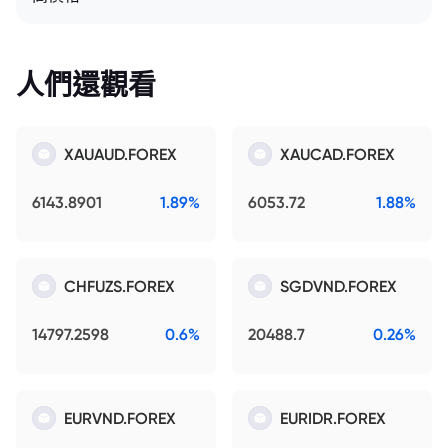
人們還觀看
XAUAUD.FOREX
XAUCAD.FOREX
6143.8901
1.89%
6053.72
1.88%
CHFUZS.FOREX
SGDVND.FOREX
14797.2598
0.6%
20488.7
0.26%
EURVND.FOREX
EURIDR.FOREX