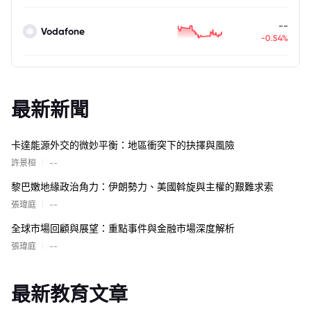
--
Vodafone
-0.54%
最新新聞
卡達能源外交的微妙平衡：地區衝突下的抉擇與風險
|
許景桓
--
黎巴嫩地緣政治角力：伊朗勢力、美國斡旋與主權的艱難求索
|
張瑋庭
--
全球市場回顧與展望：重點事件與金融市場深度解析
|
張瑋庭
--
最新教育文章