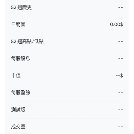
52 週變更
--
日範圍
0.00$
52 週高點/低點
--
每股股息
--
市值
--$
每股盈餘
--
測試版
--
成交量
--