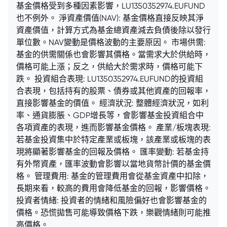
基金價格受到多種因素影響，LU1350352974.EUFUND
也不例外。 淨資產價值(NAV): 基金價格直接反映其淨
資產價值，計算方式為基金總資產減去負債後除以發行
單位數。NAV變動是價格波動的主要原因。 市場供需:
基金的供需關係也會影響其價格。當需求大於供給時，
價格可能上漲；反之，供給大於需求時，價格可能下
跌。 投資組合表現: LU1350352974.EUFUND的投資組
合表現，包括持有的股票、債券或其他資產的回報率，
直接影響基金的價值。 經濟狀況: 整體經濟狀況，如利
率、通貨膨脹、GDP增長等，會影響基金投資組合中
各項資產的表現，進而影響基金價格。 產業/板塊表現:
若基金投資集中於特定產業或板塊，該產業或板塊的表
現將顯著影響基金的回報及價格。 匯率變動: 若基金持
有外幣資產，匯率波動會影響以當地貨幣計價的基金價
格。 管理費用: 基金的管理費用會從基金資產中扣除，
長期來看，較高的費用會降低基金的回報，影響價格。
投資者情緒: 投資者的情緒和風險偏好也會影響基金的
價格。恐慌拋售可能導致價格下跌，樂觀情緒則可能推
高價格。