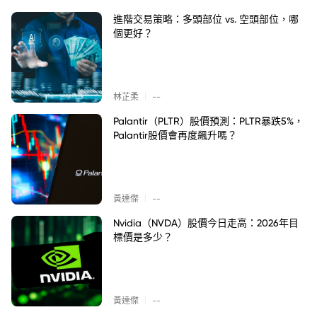
進階交易策略：多頭部位 vs. 空頭部位，哪
個更好？
|
林芷柔
--
Palantir（PLTR）股價預測：PLTR暴跌5%，
Palantir股價會再度飆升嗎？
|
黃達傑
--
Nvidia（NVDA）股價今日走高：2026年目
標價是多少？
|
黃達傑
--