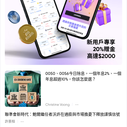
0050、0056今日除息，一個年息2%、一個
年息超過10%，你該怎麼選？
|
Christine Voong
--
聯準會新時代：鮑爾繼任者沃許在通膨與市場擔憂下釋放謹慎信號
|
許景桓
--