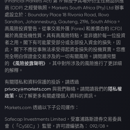
(Financial Markets Act) 第 19 條授予其場外衍生性商品供應
商 (ODP) 之經營執照。Markets South Africa (Pty) Ltd 辦事
處設立於：Boundary Place 18 Rivonia Road, Illovo
Sandton, Johannesburg, Gauteng, 2196, South Africa。
高風險投資警告。從事交易外匯 (Forex) 和差價合約 (CFD)
屬於高度投機性質，具有高風險特點，並非適於每一位投資
者之用。閣下有可能蒙受部分或全部投入資金的損失，因
此，閣下不應從事無法承受得起資金損失的投機買賣。您應
完全明白保證金交易涉及的一切有關風險。請閱讀完整
的
《風險披露聲明》
，其中對所涉及的風險進行了更詳細
的解釋。
有關隱私和資料保護的投訴，請透過
privacy@markets.com
與我們聯絡。請閱讀我們的
隱私權
政策
，以了解更多有關處理個人資料的資訊。
Markets.com 透過以下子公司運作：
Safecap Investments Limited，受塞浦路斯證券交易委員
會（「CySEC」）監管，許可證編號為： 092/08。