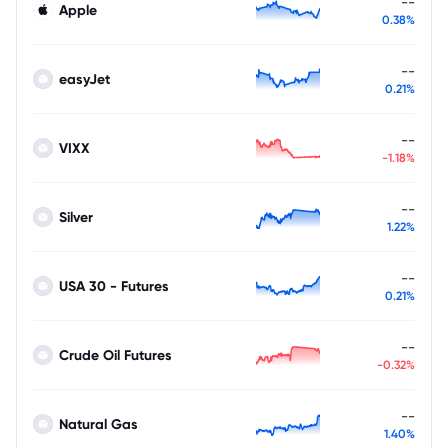
--
Apple
0.38%
--
easyJet
0.21%
--
VIXX
-1.18%
--
Silver
1.22%
--
USA 30 - Futures
0.21%
--
Crude Oil Futures
-0.32%
--
Natural Gas
1.40%