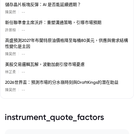
儲存晶片板塊反彈：AI 是否能延續週期？
|
陳昊然
--
新任聯準會主席沃許：重塑溝通策略，引導市場預期
|
許景桓
--
高盛預測2027年布蘭特原油價格降至每桶80美元，供應與需求結構
性變化是主因
|
陳昊然
--
美股交易邏輯瓦解，波動加劇引發市場憂慮
|
林芷柔
--
2026世界盃：預測市場的分水嶺時刻與DraftKings的潛在助益
|
陳昊然
--
instrument_quote_factors