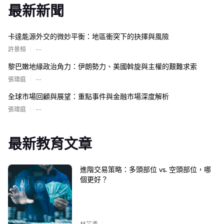
最新新聞
卡達能源外交的微妙平衡：地區衝突下的抉擇與風險
|
許景桓
--
黎巴嫩地緣政治角力：伊朗勢力、美國斡旋與主權的艱難求索
|
張瑋庭
--
全球市場回顧與展望：重點事件與金融市場深度解析
|
張瑋庭
--
最新教育文章
進階交易策略：多頭部位 vs. 空頭部位，哪
個更好？
|