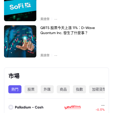
|
黃達傑
--
QBTS 股票今天上漲 11%：D-Wave
Quantum Inc. 發生了什麼事？
|
黃達傑
--
市場
熱門
股票
外匯
商品
指數
加密貨幣
--
Palladium - Cash
-0.17%