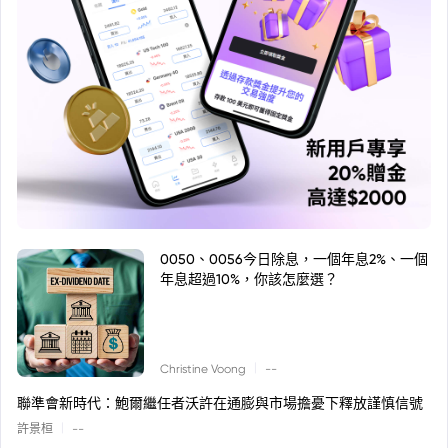
0050、0056今日除息，一個年息2%、一個
年息超過10%，你該怎麼選？
|
Christine Voong
--
聯準會新時代：鮑爾繼任者沃許在通膨與市場擔憂下釋放謹慎信號
|
許景桓
--