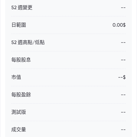
52 週變更
--
日範圍
0.00$
52 週高點/低點
--
每股股息
--
市值
--$
每股盈餘
--
測試版
--
成交量
--