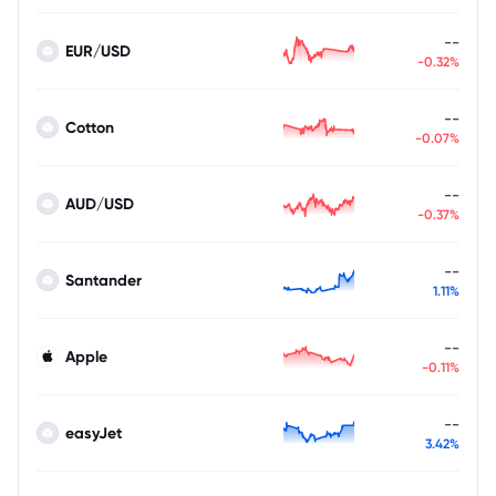
--
EUR/USD
-0.32%
--
Cotton
-0.07%
--
AUD/USD
-0.37%
--
Santander
1.11%
--
Apple
-0.11%
--
easyJet
3.42%