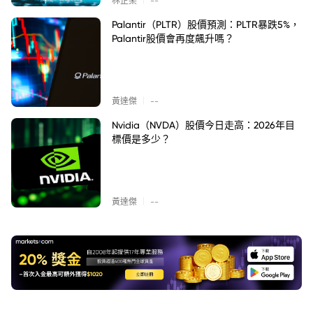
林芷柔
--
Palantir（PLTR）股價預測：PLTR暴跌5%，
Palantir股價會再度飆升嗎？
|
黃達傑
--
Nvidia（NVDA）股價今日走高：2026年目
標價是多少？
|
黃達傑
--