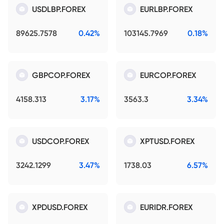
USDLBP.FOREX
EURLBP.FOREX
89625.7578
0.42%
103145.7969
0.18%
GBPCOP.FOREX
EURCOP.FOREX
4158.313
3.17%
3563.3
3.34%
USDCOP.FOREX
XPTUSD.FOREX
3242.1299
3.47%
1738.03
6.57%
XPDUSD.FOREX
EURIDR.FOREX