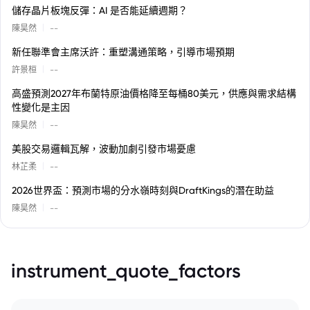
儲存晶片板塊反彈：AI 是否能延續週期？
|
陳昊然
--
新任聯準會主席沃許：重塑溝通策略，引導市場預期
|
許景桓
--
高盛預測2027年布蘭特原油價格降至每桶80美元，供應與需求結構
性變化是主因
|
陳昊然
--
美股交易邏輯瓦解，波動加劇引發市場憂慮
|
林芷柔
--
2026世界盃：預測市場的分水嶺時刻與DraftKings的潛在助益
|
陳昊然
--
instrument_quote_factors