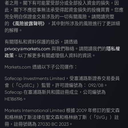
者之用。閣下有可能蒙受部分或全部投入資金的損失，因
此，閣下不應從事無法承受得起資金損失的投機買賣。您應
完全明白保證金交易涉及的一切有關風險。請閱讀完整
的
《風險披露聲明》
，其中對所涉及的風險進行了更詳細
的解釋。
有關隱私和資料保護的投訴，請透過
privacy@markets.com
與我們聯絡。請閱讀我們的
隱私權
政策
，以了解更多有關處理個人資料的資訊。
Markets.com 透過以下子公司運作：
Safecap Investments Limited，受塞浦路斯證券交易委員
會（「CySEC」）監管，許可證編號為： 092/08。
Safecap 在塞浦路斯共和國註冊成立，公司編號為
HE186196。
Markets International Limited 根據 2009 年修訂的聖文森
和格林納丁斯法律在聖文森和格林納丁斯（「SVG」）註
冊，註冊號碼為 27030 BC 2023。