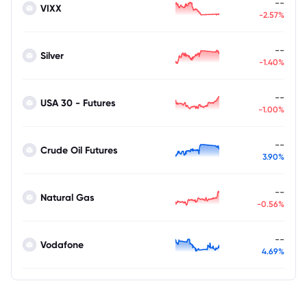
--
VIXX
-2.57%
--
Silver
-1.40%
--
USA 30 - Futures
-1.00%
--
Crude Oil Futures
3.90%
--
Natural Gas
-0.56%
--
Vodafone
4.69%