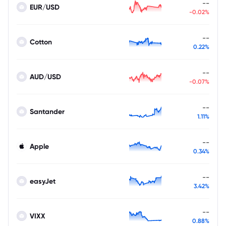
--
EUR/USD
-0.02%
--
Cotton
0.22%
--
AUD/USD
-0.07%
--
Santander
1.11%
--
Apple
0.34%
--
easyJet
3.42%
--
VIXX
0.88%