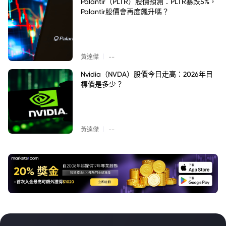
Palantir（PLTR）股價預測：PLTR暴跌5%，
Palantir股價會再度飆升嗎？
|
黃達傑
--
Nvidia（NVDA）股價今日走高：2026年目
標價是多少？
|
黃達傑
--