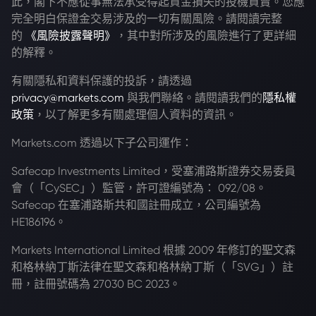
此，閣下不應從事無法承受得起資金損失的投機買賣。您應
完全明白保證金交易涉及的一切有關風險。請閱讀完整
的
《風險披露聲明》
，其中對所涉及的風險進行了更詳細
的解釋。
有關隱私和資料保護的投訴，請透過
privacy@markets.com
與我們聯絡。請閱讀我們的
隱私權
政策
，以了解更多有關處理個人資料的資訊。
Markets.com 透過以下子公司運作：
Safecap Investments Limited，受塞浦路斯證券交易委員
會（「CySEC」）監管，許可證編號為： 092/08。
Safecap 在塞浦路斯共和國註冊成立，公司編號為
HE186196。
Markets International Limited 根據 2009 年修訂的聖文森
和格林納丁斯法律在聖文森和格林納丁斯（「SVG」）註
冊，註冊號碼為 27030 BC 2023。