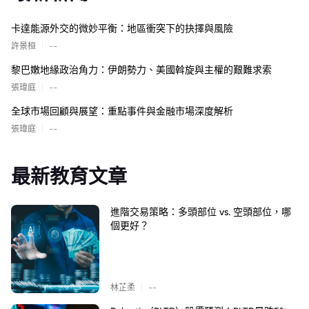
卡達能源外交的微妙平衡：地區衝突下的抉擇與風險
|
許景桓
--
黎巴嫩地緣政治角力：伊朗勢力、美國斡旋與主權的艱難求索
|
張瑋庭
--
全球市場回顧與展望：重點事件與金融市場深度解析
|
張瑋庭
--
最新教育文章
進階交易策略：多頭部位 vs. 空頭部位，哪
個更好？
|
林芷柔
--