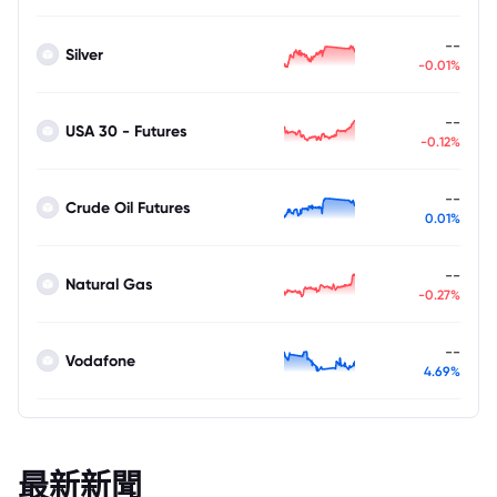
--
Silver
-0.01%
--
USA 30 - Futures
-0.12%
--
Crude Oil Futures
0.01%
--
Natural Gas
-0.27%
--
Vodafone
4.69%
最新新聞