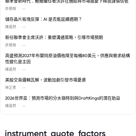
聯準會新時代：鮑爾繼任者沃許在通膨與市場擔憂下釋放謹慎信號
|
許景桓
--
儲存晶片板塊反彈：AI 是否能延續週期？
|
陳昊然
--
新任聯準會主席沃許：重塑溝通策略，引導市場預期
|
許景桓
--
高盛預測2027年布蘭特原油價格降至每桶80美元，供應與需求結構
性變化是主因
|
陳昊然
--
美股交易邏輯瓦解，波動加劇引發市場憂慮
|
林芷柔
--
2026世界盃：預測市場的分水嶺時刻與DraftKings的潛在助益
|
陳昊然
--
instrument_quote_factors