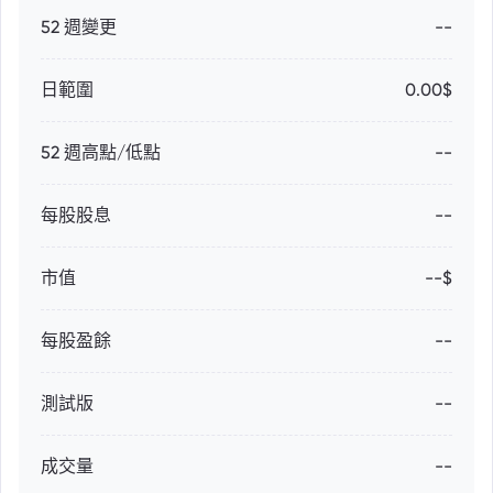
52 週變更
--
日範圍
0.00$
52 週高點/低點
--
每股股息
--
市值
--$
每股盈餘
--
測試版
--
成交量
--