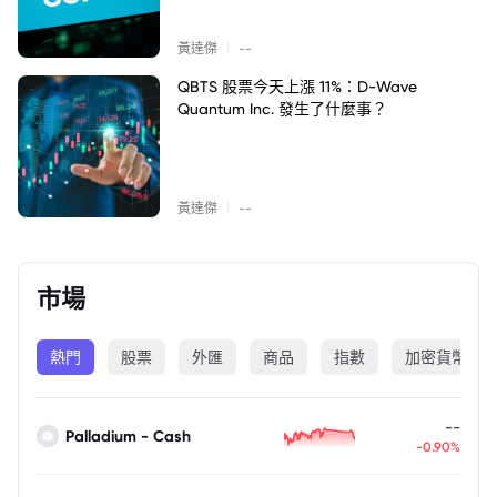
|
黃達傑
--
QBTS 股票今天上漲 11%：D-Wave
Quantum Inc. 發生了什麼事？
|
黃達傑
--
市場
熱門
股票
外匯
商品
指數
加密貨幣
--
Palladium - Cash
-0.90%