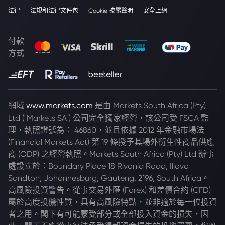
法律
法規和法律文件包
Cookie 披露聲明
安全上網
付款
方式
網域
www.markets.com
是由 Markets South Africa (Pty)
Ltd ("Markets SA") 公司完全獨家經營，該公司受 FSCA 監
理，執照證號為： 46860，並且依據 2012 年金融市場法
(Financial Markets Act) 第 19 條授予其場外衍生性商品供應
商 (ODP) 之經營執照。Markets South Africa (Pty) Ltd 辦事
處設立於：Boundary Place 18 Rivonia Road, Illovo
Sandton, Johannesburg, Gauteng, 2196, South Africa。
高風險投資警告。從事交易外匯 (Forex) 和差價合約 (CFD)
屬於高度投機性質，具有高風險特點，並非適於每一位投資
者之用。閣下有可能蒙受部分或全部投入資金的損失，因