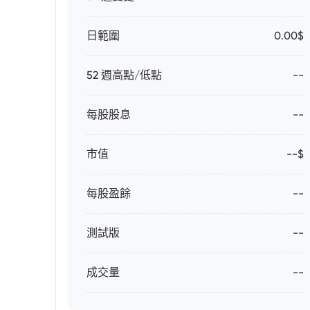
日範圍
0.00$
52 週高點/低點
--
每股股息
--
市值
--$
每股盈餘
--
測試版
--
成交量
--