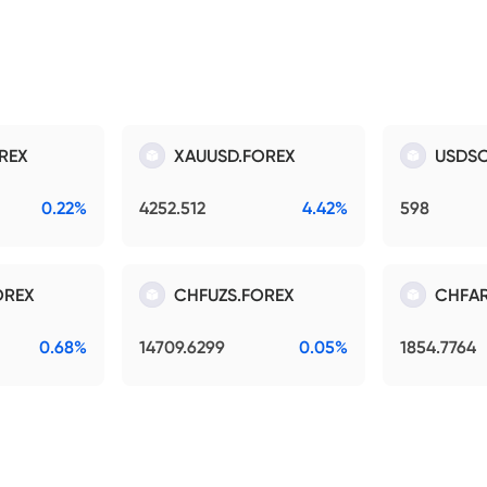
REX
XAUUSD.FOREX
USDSO
0.22%
4252.512
4.42%
598
OREX
CHFUZS.FOREX
CHFAR
0.68%
14709.6299
0.05%
1854.7764