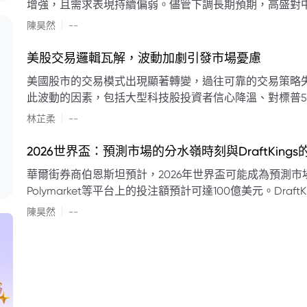
增強，且需求表現持續偏弱。儘管下調長期預期，高盛對中
蘭特原油均價為每桶90美元。該行認為，美國、巴西、圭
|
陳昊然
--
結構性變化，正在重塑市場平衡，其中中國新能源轉型是
其影響低於預期，二季度的全球供應缺口（每日500萬至
美股交易邏輯瓦解，波動加劇引發市場憂慮
得到緩衝。預計海灣產油國出口將於8月底恢復正常，但
美國股市的交易模式出現顯著轉變，過往可靠的交易策略
口受阻持續，2026年底油價可能升至每桶110美元以上，極
此波動的因素，包括大型科技股投資者信心降溫、對標普5
若供應快速恢復且需求進一步走弱，2026年底油價可能回落
矛盾信號。專家意見顯示，雙向交易與市場震盪加劇將成
|
美元。
林芷柔
--
的失效、通膨與就業數據的影響，以及聯準會即將發布的政策決策
點：** * **交易邏輯轉變：** 順勢做多的市場邏輯已瓦解，市場走向變得難以預測。 * **科技股信心減弱：**
2026世界盃：預測市場的分水嶺時刻與DraftKing
過去的市場領頭羊大型科技股，投資者信心明顯降溫，股價表現反覆。 * **指數波動擴大：
華爾街券商伯恩斯坦預計，2026年世界盃可能成為預測市場
現顯著的單日反轉幅度，整體市場穩定性大幅下降。 * **經濟數據拉扯：** 經濟數據表現出韌性與聯準會緊
Polymarket等平台上的投注額預計可達100億美元。Dra
縮貨幣政策預期升溫之間形成拉扯，加劇市場不確定性。 * **專家預期：** 預計將持續出現板塊輪動與風
道、西班牙語轉播權以及對預測市場業務的拓展，為即將到
|
切換，投資者意見分歧程度處於極高水平。 * **聚焦聯準會：** 聯準會的利率決議及後續記者會，被視為短
陳昊然
--
期市場風向標。 * **華爾街謹慎：** 華爾街