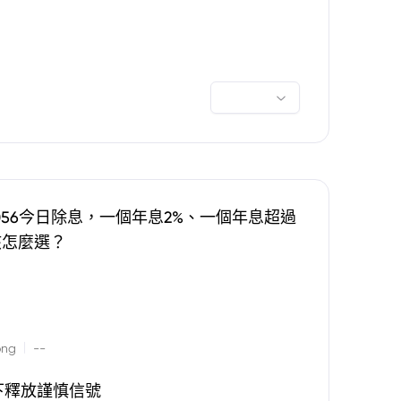
0056今日除息，一個年息2%、一個年息超過
該怎麼選？
|
ong
--
下釋放謹慎信號