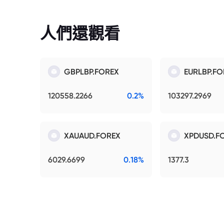
人們還觀看
GBPLBP.FOREX
EURLBP.FO
120558.2266
0.2%
103297.2969
XAUAUD.FOREX
XPDUSD.F
6029.6699
0.18%
1377.3