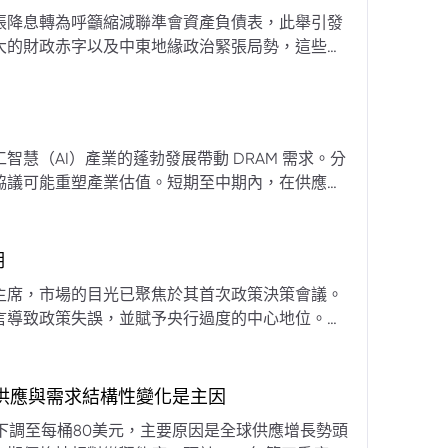
張降息轉為呼籲縮減聯準會資產負債表，此舉引發
大的財政赤字以及中東地緣政治緊張局勢，這些因
專家預計將進入政策觀望期，重點將放在維持較高
慧（AI）產業的蓬勃發展帶動 DRAM 需求。分
協議可能重塑產業估值。短期至中期內，在供應受
期
主席，市場的目光已聚焦於其首次政策決策會議。
言導致政策失誤，並賦予央行過度的中心地位。他
期市場信號的依賴，並強化對經濟基本面的關注。
，供應與需求結構性變化是主因
下調至每桶80美元，主要原因是全球供應增長勢頭