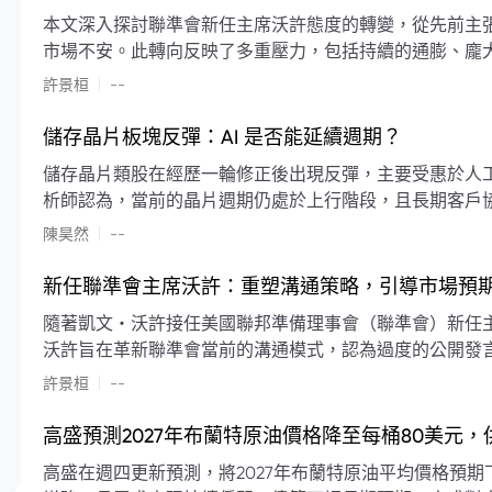
本文深入探討聯準會新任主席沃許態度的轉變，從先前主
市場不安。此轉向反映了多重壓力，包括持續的通膨、龐
素限制了聯準會實施降息或激進縮減資產負債表的空間。
|
許景桓
--
利率以及避免可能破壞市場穩定的行動上。
儲存晶片板塊反彈：AI 是否能延續週期？
儲存晶片類股在經歷一輪修正後出現反彈，主要受惠於人工智
析師認為，當前的晶片週期仍處於上行階段，且長期客戶
限的支撐下，價格預期將持續走高。
|
陳昊然
--
新任聯準會主席沃許：重塑溝通策略，引導市場預
隨著凱文・沃許接任美國聯邦準備理事會（聯準會）新任
沃許旨在革新聯準會當前的溝通模式，認為過度的公開發
計畫重塑政策預期的發布方式及其頻率，目標是減少對預
|
許景桓
--
高盛預測2027年布蘭特原油價格降至每桶80美元
高盛在週四更新預測，將2027年布蘭特原油平均價格預期