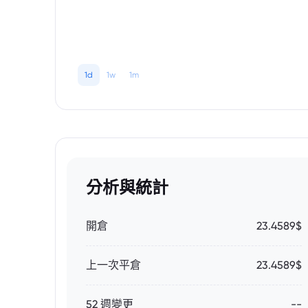
1d
1w
1m
分析與統計
開倉
23.4589$
上一次平倉
23.4589$
52 週變更
--