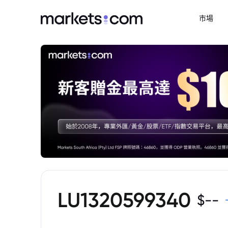
市場
LU1320599340
$
--