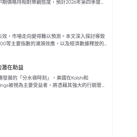
期價格持相對樂觀態度，預計2026年第四季度布
亞那、委內瑞拉及阿聯酋的產量提升，加上需求端
關鍵因素。對於荷莫茲海峽的運輸干擾，高盛判斷
600萬桶）因需求疲軟和市場已存在的供過於求而
地緣政治不確定性仍可能導致劇烈價格波動，若出
失效，市場走向變得難以預測。本文深入探討導致
端情況下2027年甚至可能觸及140美元。相對地，
00等主要指數的漣漪效應，以及經濟數據釋放的
至每桶70美元左右，2027年則可能降至每桶60
為新常態。重點摘要包括：先前「逢低買入」策略
被視為關鍵的短期市場指標。 **核心要
s的潛在助益
** 標普500指數出
發展的「分水嶺時刻」，美國在Kalshi和
ftKings被視為主要受益者，將憑藉其強大的行銷管
格
來的NFL賽季做準備。
分析師的悲觀情緒升溫，多家機構發出熊市預警信號。