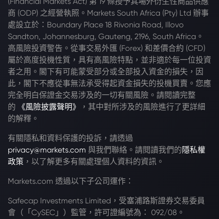
(Financial Markets Act) 第 19 條授予其場外衍生性商品供應
商 (ODP) 之經營執照。Markets South Africa (Pty) Ltd 辦事
處設立於：Boundary Place 18 Rivonia Road, Illovo
Sandton, Johannesburg, Gauteng, 2196, South Africa。
高風險投資警告。從事交易外匯 (Forex) 和差價合約 (CFD)
屬於高度投機性質，具有高風險特點，並非適於每一位投資
者之用。閣下有可能蒙受部分或全部投入資金的損失，因
此，閣下不應從事無法承受得起資金損失的投機買賣。您應
完全明白保證金交易涉及的一切有關風險。請閱讀完整
的
《風險披露聲明》
，其中對所涉及的風險進行了更詳細
的解釋。
有關隱私和資料保護的投訴，請透過
privacy@markets.com
與我們聯絡。請閱讀我們的
隱私權
政策
，以了解更多有關處理個人資料的資訊。
Markets.com 透過以下子公司運作：
Safecap Investments Limited，受塞浦路斯證券交易委員
會（「CySEC」）監管，許可證編號為： 092/08。