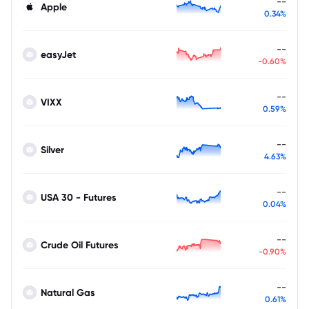
--
Apple
0.34%
--
easyJet
-0.60%
--
VIXX
0.59%
--
Silver
4.63%
--
USA 30 - Futures
0.04%
--
Crude Oil Futures
-0.90%
--
Natural Gas
0.61%