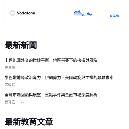
--
Vodafone
0.42%
最新新聞
卡達能源外交的微妙平衡：地區衝突下的抉擇與風險
|
許景桓
--
黎巴嫩地緣政治角力：伊朗勢力、美國斡旋與主權的艱難求索
|
張瑋庭
--
全球市場回顧與展望：重點事件與金融市場深度解析
|
張瑋庭
--
最新教育文章