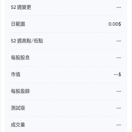
52 週變更
--
日範圍
0.00$
52 週高點/低點
--
每股股息
--
市值
--$
每股盈餘
--
測試版
--
成交量
--