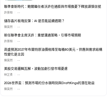
聯準會新時代：鮑爾繼任者沃許在通膨與市場擔憂下釋放謹慎信號
|
許景桓
--
儲存晶片板塊反彈：AI 是否能延續週期？
|
陳昊然
--
新任聯準會主席沃許：重塑溝通策略，引導市場預期
|
許景桓
--
高盛預測2027年布蘭特原油價格降至每桶80美元，供應與需求結構
性變化是主因
|
陳昊然
--
美股交易邏輯瓦解，波動加劇引發市場憂慮
|
林芷柔
--
2026世界盃：預測市場的分水嶺時刻與DraftKings的潛在助益
|
陳昊然
--