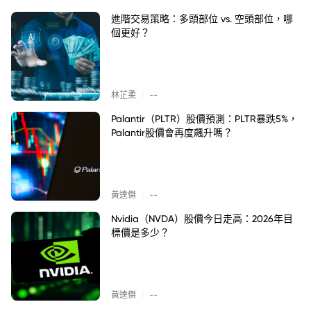
進階交易策略：多頭部位 vs. 空頭部位，哪
個更好？
|
林芷柔
--
Palantir（PLTR）股價預測：PLTR暴跌5%，
Palantir股價會再度飆升嗎？
|
黃達傑
--
Nvidia（NVDA）股價今日走高：2026年目
標價是多少？
|
黃達傑
--