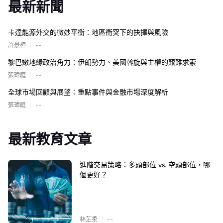
最新新聞
卡達能源外交的微妙平衡：地區衝突下的抉擇與風險
|
許景桓
--
黎巴嫩地緣政治角力：伊朗勢力、美國斡旋與主權的艱難求索
|
張瑋庭
--
全球市場回顧與展望：重點事件與金融市場深度解析
|
張瑋庭
--
最新教育文章
進階交易策略：多頭部位 vs. 空頭部位，哪
個更好？
|
林芷柔
--