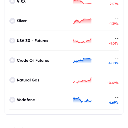
VIXX
-2.57%
--
Silver
-1.39%
--
USA 30 - Futures
-1.01%
--
Crude Oil Futures
4.00%
--
Natural Gas
-0.49%
--
Vodafone
4.69%