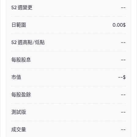
52 週變更
--
日範圍
0.00$
52 週高點/低點
--
每股股息
--
市值
--$
每股盈餘
--
測試版
--
成交量
--