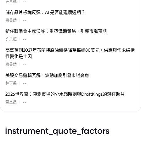
|
許景桓
--
儲存晶片板塊反彈：AI 是否能延續週期？
|
陳昊然
--
新任聯準會主席沃許：重塑溝通策略，引導市場預期
|
許景桓
--
高盛預測2027年布蘭特原油價格降至每桶80美元，供應與需求結構
性變化是主因
|
陳昊然
--
美股交易邏輯瓦解，波動加劇引發市場憂慮
|
林芷柔
--
2026世界盃：預測市場的分水嶺時刻與DraftKings的潛在助益
|
陳昊然
--
instrument_quote_factors