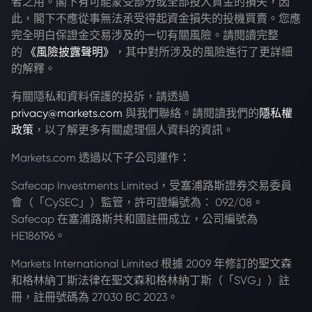
者之用。閣下有可能蒙受部分或全部投入資金的損失，因
此，閣下不應從事無法承受得起資金損失的投機買賣。您應
完全明白保證金交易涉及的一切有關風險。請閱讀完整
的
《風險披露聲明》
，其中對所涉及的風險進行了更詳細
的解釋。
有關隱私和資料保護的投訴，請透過
privacy@markets.com
與我們聯絡。請閱讀我們的
隱私權
政策
，以了解更多有關處理個人資料的資訊。
Markets.com 透過以下子公司運作：
Safecap Investments Limited，受塞浦路斯證券交易委員
會（「CySEC」）監管，許可證編號為： 092/08。
Safecap 在塞浦路斯共和國註冊成立，公司編號為
HE186196。
Markets International Limited 根據 2009 年修訂的聖文森
和格林納丁斯法律在聖文森和格林納丁斯（「SVG」）註
冊，註冊號碼為 27030 BC 2023。