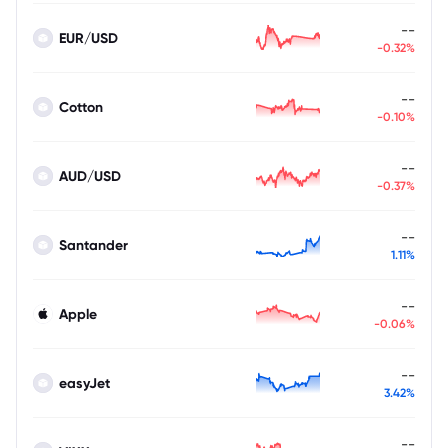
--
EUR/USD
-0.32%
--
Cotton
-0.10%
--
AUD/USD
-0.37%
--
Santander
1.11%
--
Apple
-0.06%
--
easyJet
3.42%
--