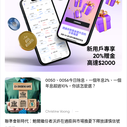
0050、0056今日除息，一個年息2%、一個
年息超過10%，你該怎麼選？
|
Christine Voong
--
聯準會新時代：鮑爾繼任者沃許在通膨與市場擔憂下釋放謹慎信號