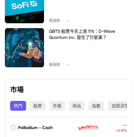
|
黃達傑
--
QBTS 股票今天上漲 11%：D-Wave
Quantum Inc. 發生了什麼事？
|
黃達傑
--
市場
熱門
股票
外匯
商品
指數
加密貨幣
--
Palladium - Cash
-0.19%