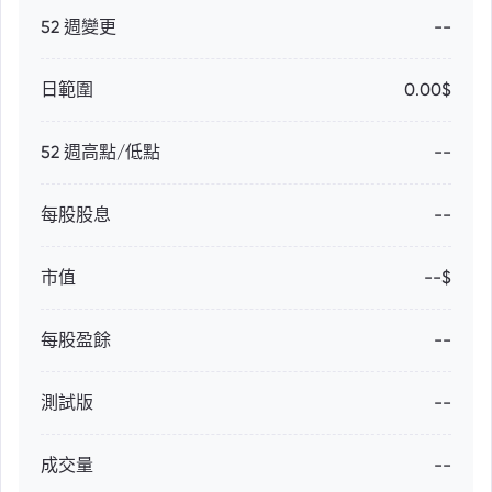
52 週變更
--
日範圍
0.00$
52 週高點/低點
--
每股股息
--
市值
--$
每股盈餘
--
測試版
--
成交量
--