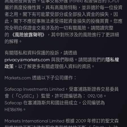
高風險投資警告。從事交易外匯 (Forex) 和差價合約 (CFD)
屬於高度投機性質，具有高風險特點，並非適於每一位投資
者之用。閣下有可能蒙受部分或全部投入資金的損失，因
此，閣下不應從事無法承受得起資金損失的投機買賣。您應
完全明白保證金交易涉及的一切有關風險。請閱讀完整
的
《風險披露聲明》
，其中對所涉及的風險進行了更詳細
的解釋。
有關隱私和資料保護的投訴，請透過
privacy@markets.com
與我們聯絡。請閱讀我們的
隱私權
政策
，以了解更多有關處理個人資料的資訊。
Markets.com 透過以下子公司運作：
Safecap Investments Limited，受塞浦路斯證券交易委員
會（「CySEC」）監管，許可證編號為： 092/08。
Safecap 在塞浦路斯共和國註冊成立，公司編號為
HE186196。
Markets International Limited 根據 2009 年修訂的聖文森