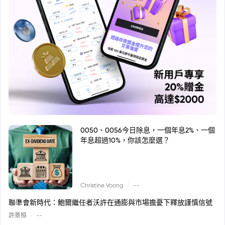
0050、0056今日除息，一個年息2%、一個
年息超過10%，你該怎麼選？
|
Christine Voong
--
聯準會新時代：鮑爾繼任者沃許在通膨與市場擔憂下釋放謹慎信號
|
許景桓
--