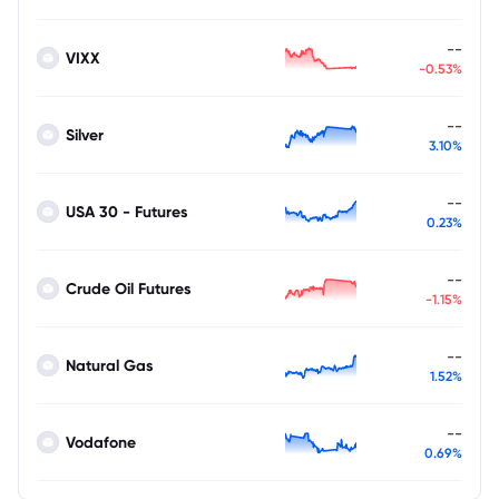
--
VIXX
-0.53%
--
Silver
3.10%
--
USA 30 - Futures
0.23%
--
Crude Oil Futures
-1.15%
--
Natural Gas
1.52%
--
Vodafone
0.69%