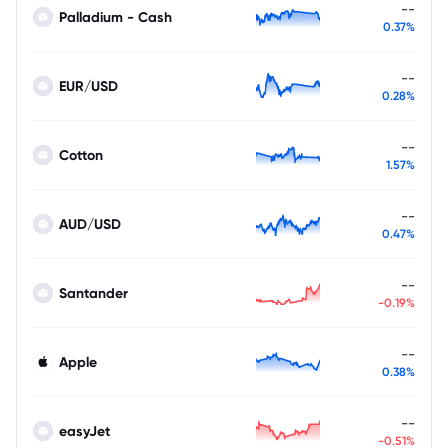
--
Palladium - Cash
0.37%
--
EUR/USD
0.28%
--
Cotton
1.57%
--
AUD/USD
0.47%
--
Santander
-0.19%
--
Apple
0.38%
--
easyJet
-0.51%