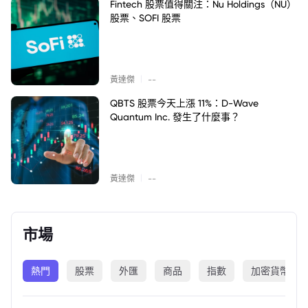
Fintech 股票值得關注：Nu Holdings（NU）
股票、SOFI 股票
|
黃達傑
--
QBTS 股票今天上漲 11%：D-Wave
Quantum Inc. 發生了什麼事？
|
黃達傑
--
市場
熱門
股票
外匯
商品
指數
加密貨幣