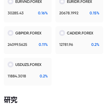
EURVND.FOREX
EURIDR.FOREX
30285.43
0.16%
20678.1992
0.15%
GBPIDR.FOREX
CADIDR.FOREX
24099.5625
0.11%
12781.96
0.2%
USDUZS.FOREX
11884.3018
0.2%
研究