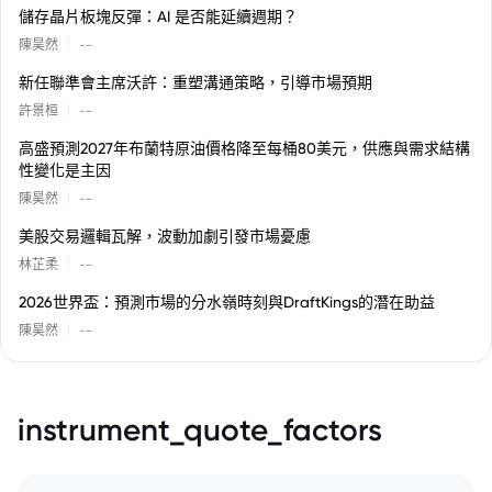
儲存晶片板塊反彈：AI 是否能延續週期？
|
陳昊然
--
新任聯準會主席沃許：重塑溝通策略，引導市場預期
|
許景桓
--
高盛預測2027年布蘭特原油價格降至每桶80美元，供應與需求結構
性變化是主因
|
陳昊然
--
美股交易邏輯瓦解，波動加劇引發市場憂慮
|
林芷柔
--
2026世界盃：預測市場的分水嶺時刻與DraftKings的潛在助益
|
陳昊然
--
instrument_quote_factors