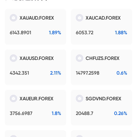
XAUAUD.FOREX
XAUCAD.FOREX
6143.8901
1.89%
6053.72
1.88%
XAUUSD.FOREX
CHFUZS.FOREX
4342.351
2.11%
14797.2598
0.6%
XAUEUR.FOREX
SGDVND.FOREX
3756.6987
1.8%
20488.7
0.26%