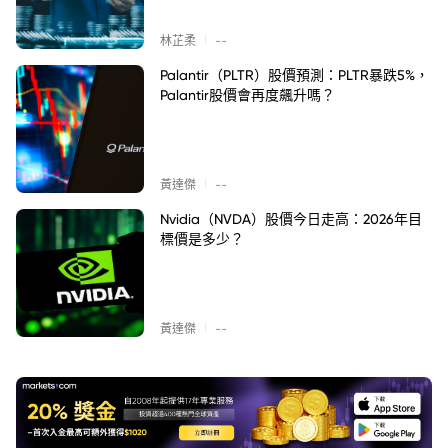
|
林芷柔
--
Palantir（PLTR）股價預測：PLTR暴跌5%，
Palantir股價會再度飆升嗎？
|
黃達傑
--
Nvidia（NVDA）股價今日走高：2026年目
標價是多少？
|
黃達傑
--