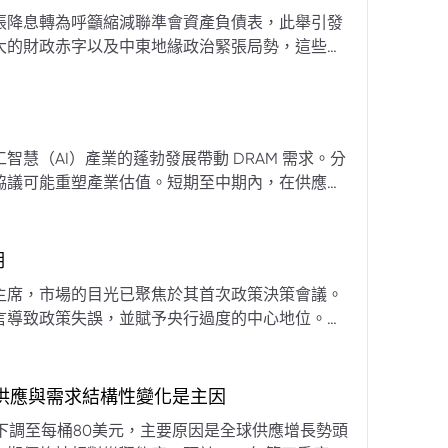
張降息轉為呼籲縮減聯準會資產負債表，此舉引發
大的財政赤字以及中東地緣政治緊張局勢，這些因
專家預計將進入政策觀望期，重點將放在維持較高
慧（AI）產業的蓬勃發展帶動 DRAM 需求。分
協議可能重塑產業估值。短期至中期內，在供應受
期
主席，市場的目光已聚焦於其首次政策決策會議。
言導致政策失誤，並賦予央行過度的中心地位。他
期市場信號的依賴，並強化對經濟基本面的關注。
，供應與需求結構性變化是主因
下調至每桶80美元，主要原因是全球供應增長勢頭