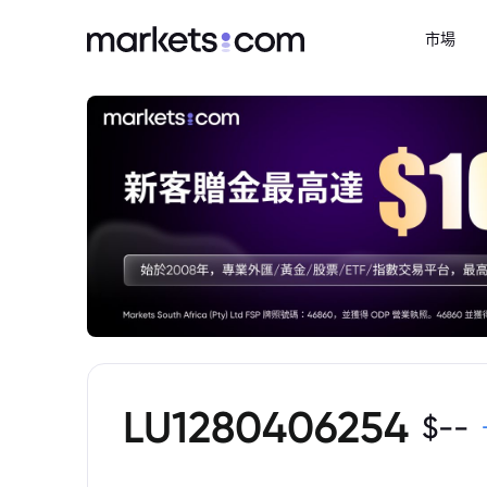
市場
LU1280406254
$
--