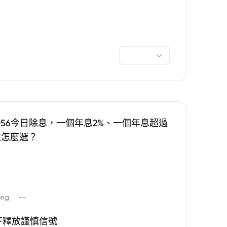
0056今日除息，一個年息2%、一個年息超過
該怎麼選？
|
ong
--
下釋放謹慎信號