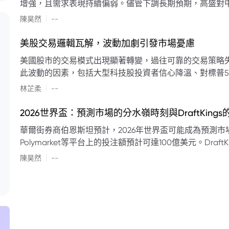
增強，且需求表現持續偏弱。儘管下調長期預期，高盛對中
蘭特原油均價為每桶90美元。該行認為，美國、巴西、圭
|
陳昊然
--
結構性變化，正在重塑市場平衡，其中中國新能源轉型是
其影響低於預期，二季度的全球供應缺口（每日500萬至
美股交易邏輯瓦解，波動加劇引發市場憂慮
得到緩衝。預計海灣產油國出口將於8月底恢復正常，但
美國股市的交易模式出現顯著轉變，過往可靠的交易策略
口受阻持續，2026年底油價可能升至每桶110美元以上，極
此波動的因素，包括大型科技股投資者信心降溫、對標普5
若供應快速恢復且需求進一步走弱，2026年底油價可能回落
矛盾信號。專家意見顯示，雙向交易與市場震盪加劇將成
|
美元。
林芷柔
--
的失效、通膨與就業數據的影響，以及聯準會即將發布的政策決策
點：** * **交易邏輯轉變：** 順勢做多的市場邏輯已瓦解，市場走向變得難以預測。 * **科技股信心減弱：**
2026世界盃：預測市場的分水嶺時刻與DraftKing
過去的市場領頭羊大型科技股，投資者信心明顯降溫，股價表現反覆。 * **指數波動擴大：
華爾街券商伯恩斯坦預計，2026年世界盃可能成為預測市場
現顯著的單日反轉幅度，整體市場穩定性大幅下降。 * **經濟數據拉扯：** 經濟數據表現出韌性與聯準會緊
Polymarket等平台上的投注額預計可達100億美元。Dra
縮貨幣政策預期升溫之間形成拉扯，加劇市場不確定性。 * **專家預期：** 預計將持續出現板塊輪動與風
道、西班牙語轉播權以及對預測市場業務的拓展，為即將到
|
切換，投資者意見分歧程度處於極高水平。 * **聚焦聯準會：** 聯準會的利率決議及後續記者會，被視為短
陳昊然
--
期市場風向標。 * **華爾街謹慎：** 華爾街