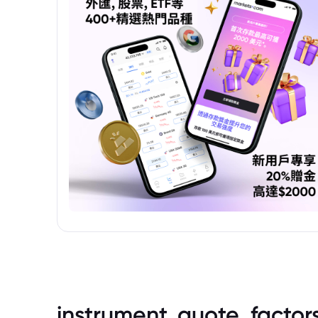
instrument_quote_factor