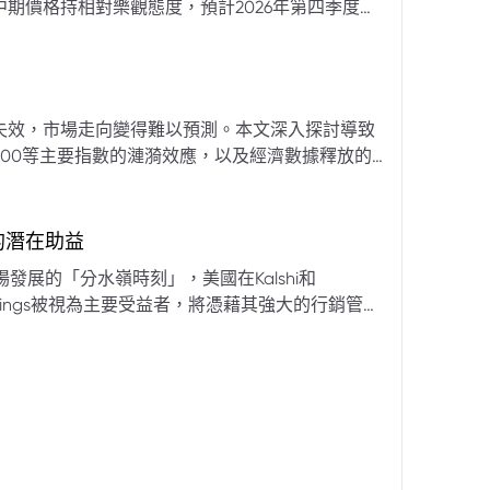
期價格持相對樂觀態度，預計2026年第四季度布
亞那、委內瑞拉及阿聯酋的產量提升，加上需求端
關鍵因素。對於荷莫茲海峽的運輸干擾，高盛判斷
600萬桶）因需求疲軟和市場已存在的供過於求而
地緣政治不確定性仍可能導致劇烈價格波動，若出
失效，市場走向變得難以預測。本文深入探討導致
端情況下2027年甚至可能觸及140美元。相對地，
00等主要指數的漣漪效應，以及經濟數據釋放的
至每桶70美元左右，2027年則可能降至每桶60
為新常態。重點摘要包括：先前「逢低買入」策略
被視為關鍵的短期市場指標。 **核心要
s的潛在助益
** 標普500指數出
發展的「分水嶺時刻」，美國在Kalshi和
ftKings被視為主要受益者，將憑藉其強大的行銷管
格
來的NFL賽季做準備。
分析師的悲觀情緒升溫，多家機構發出熊市預警信號。