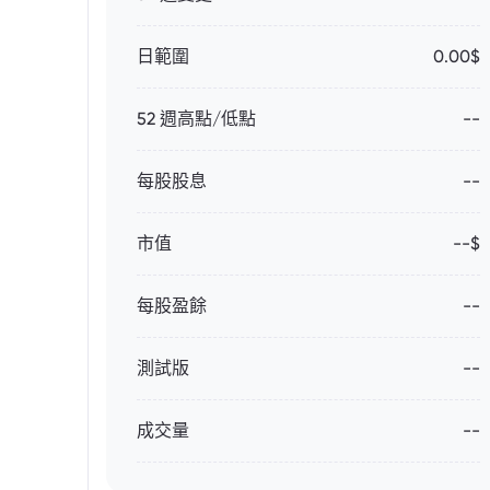
日範圍
0.00$
52 週高點/低點
--
每股股息
--
市值
--$
每股盈餘
--
測試版
--
成交量
--