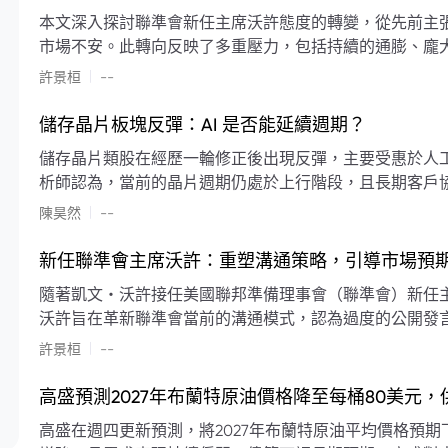
本文深入探討聯準會新任主席沃許態度的轉變，從先前主
市場不安。此轉向反映了多重壓力，包括持續的通膨、龐
素限制了聯準會實施降息或激進縮減資產負債表的空間。
|
許景桓
--
利率以及避免可能破壞市場穩定的行動上。
儲存晶片板塊反彈：AI 是否能延續週期？
儲存晶片類股在經歷一輪修正後出現反彈，主要受惠於人工智
析師認為，當前的晶片週期仍處於上行階段，且長期客戶
限的支撐下，價格預期將持續走高。
|
陳昊然
--
新任聯準會主席沃許：重塑溝通策略，引導市場預
隨著凱文・沃許接任美國聯邦準備理事會（聯準會）新任
沃許旨在革新聯準會當前的溝通模式，認為過度的公開發
計畫重塑政策預期的發布方式及其頻率，目標是減少對預
|
許景桓
--
高盛預測2027年布蘭特原油價格降至每桶80美元
高盛在週四更新預測，將2027年布蘭特原油平均價格預期