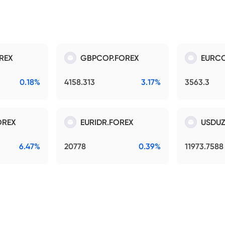
REX
GBPCOP.FOREX
EURCO
0.18%
4158.313
3.17%
3563.3
OREX
EURIDR.FOREX
USDUZ
6.47%
20778
0.39%
11973.7588