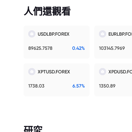
人們還觀看
USDLBP.FOREX
EURLBP.FO
89625.7578
0.42%
103145.7969
XPTUSD.FOREX
XPDUSD.F
1738.03
6.57%
1350.89
研究