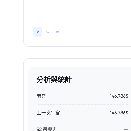
1d
1w
1m
分析與統計
開倉
146.786$
上一次平倉
146.786$
52 週變更
--