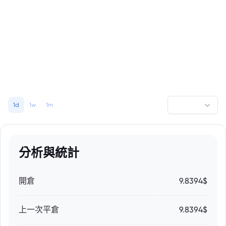
1d
1w
1m
分析與統計
開倉
9.8394$
上一次平倉
9.8394$