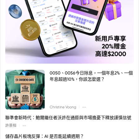
0050、0056今日除息，一個年息2%、一個
年息超過10%，你該怎麼選？
|
Christine Voong
--
聯準會新時代：鮑爾繼任者沃許在通膨與市場擔憂下釋放謹慎信號
|
許景桓
--
儲存晶片板塊反彈：AI 是否能延續週期？