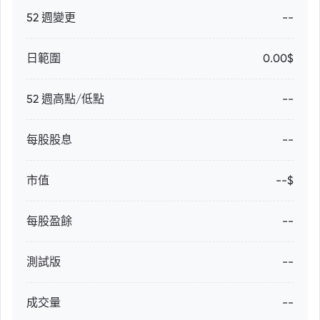
52 週變更
--
日範圍
0.00$
52 週高點/低點
--
每股股息
--
市值
--$
每股盈餘
--
測試版
--
成交量
--