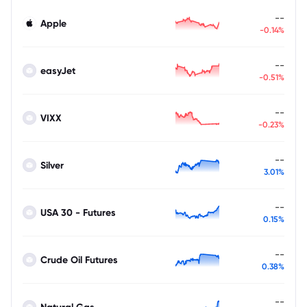
--
Apple
-0.14%
--
easyJet
-0.51%
--
VIXX
-0.23%
--
Silver
3.01%
--
USA 30 - Futures
0.15%
--
Crude Oil Futures
0.38%
--
Natural Gas