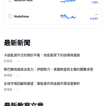
1.33%
--
Vodafone
0.69%
最新新聞
卡達能源外交的微妙平衡：地區衝突下的抉擇與風險
|
許景桓
--
黎巴嫩地緣政治角力：伊朗勢力、美國斡旋與主權的艱難求索
|
張瑋庭
--
全球市場回顧與展望：重點事件與金融市場深度解析
|
張瑋庭
--
最新教育文章