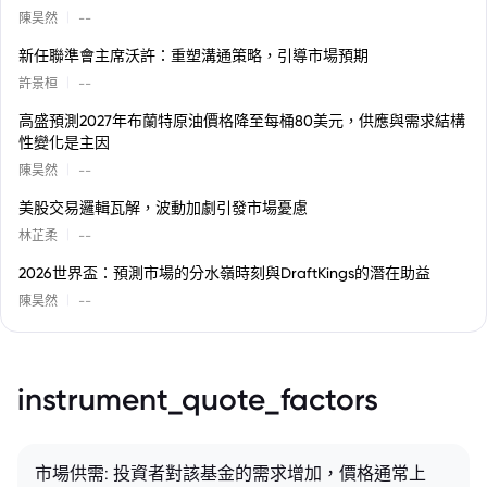
|
陳昊然
--
新任聯準會主席沃許：重塑溝通策略，引導市場預期
|
許景桓
--
高盛預測2027年布蘭特原油價格降至每桶80美元，供應與需求結構
性變化是主因
|
陳昊然
--
美股交易邏輯瓦解，波動加劇引發市場憂慮
|
林芷柔
--
2026世界盃：預測市場的分水嶺時刻與DraftKings的潛在助益
|
陳昊然
--
instrument_quote_factors
市場供需: 投資者對該基金的需求增加，價格通常上