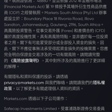
理，執照證號為： 46860，並且依據 2012 年金融市場法
(Financial Markets Act) 第 19 條授予其場外衍生性商品供應
商 (ODP) 之經營執照。Markets South Africa (Pty) Ltd 辦事
處設立於：Boundary Place 18 Rivonia Road, Illovo
Sandton, Johannesburg, Gauteng, 2196, South Africa。
高風險投資警告。從事交易外匯 (Forex) 和差價合約 (CFD)
屬於高度投機性質，具有高風險特點，並非適於每一位投資
者之用。閣下有可能蒙受部分或全部投入資金的損失，因
此，閣下不應從事無法承受得起資金損失的投機買賣。您應
完全明白保證金交易涉及的一切有關風險。請閱讀完整
的
《風險披露聲明》
，其中對所涉及的風險進行了更詳細
的解釋。
有關隱私和資料保護的投訴，請透過
privacy@markets.com
與我們聯絡。請閱讀我們的
隱私權
政策
，以了解更多有關處理個人資料的資訊。
Markets.com 透過以下子公司運作：
Safecap Investments Limited，受塞浦路斯證券交易委員