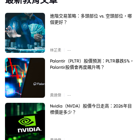
進階交易策略：多頭部位 vs. 空頭部位，哪
個更好？
|
林芷柔
--
Palantir（PLTR）股價預測：PLTR暴跌5%，
Palantir股價會再度飆升嗎？
|
黃達傑
--
Nvidia（NVDA）股價今日走高：2026年目
標價是多少？
|