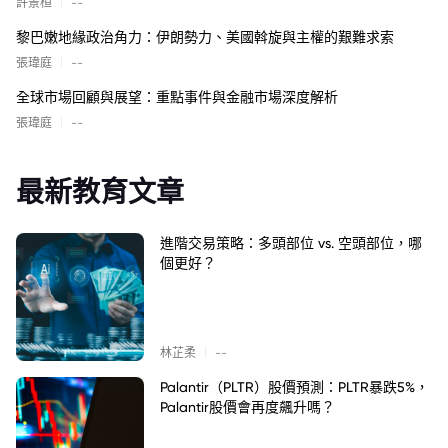
|
許景桓
--
黎巴嫩地緣政治角力：伊朗勢力、美國斡旋與主權的艱難求索
|
張瑋庭
--
全球市場回顧與展望：重點事件與金融市場深度解析
|
張瑋庭
--
最新教育文章
進階交易策略：多頭部位 vs. 空頭部位，哪
個更好？
|
林芷柔
--
Palantir（PLTR）股價預測：PLTR暴跌5%，
Palantir股價會再度飆升嗎？