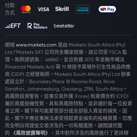
付款
方式
網域
www.markets.com
是由 Markets South Africa (Pty)
Ltd ("Markets SA") 公司完全獨家經營，該公司受 FSCA 監
理，執照證號為： 46860，並且依據 2012 年金融市場法
(Financial Markets Act) 第 19 條授予其場外衍生性商品供應
商 (ODP) 之經營執照。Markets South Africa (Pty) Ltd 辦事
處設立於：Boundary Place 18 Rivonia Road, Illovo
Sandton, Johannesburg, Gauteng, 2196, South Africa。
高風險投資警告。從事交易外匯 (Forex) 和差價合約 (CFD)
屬於高度投機性質，具有高風險特點，並非適於每一位投資
者之用。閣下有可能蒙受部分或全部投入資金的損失，因
此，閣下不應從事無法承受得起資金損失的投機買賣。您應
完全明白保證金交易涉及的一切有關風險。請閱讀完整
的
《風險披露聲明》
，其中對所涉及的風險進行了更詳細