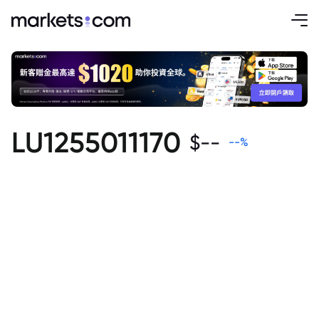
LU1255011170
$
--
--
%