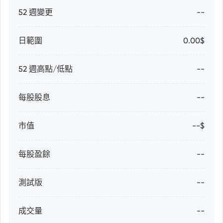
52 週變更
--
日範圍
0.00$
52 週高點/低點
--
每股股息
--
市值
--$
每股盈餘
--
測試版
--
成交量
--