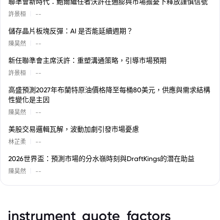
聯準會新時代：鮑爾繼任者沃許在通膨與市場擔憂下釋放謹慎信號
|
許景桓
--
儲存晶片板塊反彈：AI 是否能延續週期？
|
陳昊然
--
新任聯準會主席沃許：重塑溝通策略，引導市場預期
|
許景桓
--
高盛預測2027年布蘭特原油價格降至每桶80美元，供應與需求結構
性變化是主因
|
陳昊然
--
美股交易邏輯瓦解，波動加劇引發市場憂慮
|
林芷柔
--
2026世界盃：預測市場的分水嶺時刻與DraftKings的潛在助益
|
陳昊然
--
instrument_quote_factors