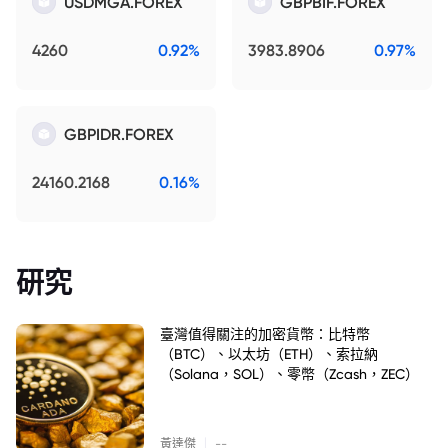
USDMGA.FOREX
GBPBIF.FOREX
4260
0.92%
3983.8906
0.97%
GBPIDR.FOREX
24160.2168
0.16%
研究
臺灣值得關注的加密貨幣：比特幣
（BTC）、以太坊（ETH）、索拉納
（Solana，SOL）、零幣（Zcash，ZEC）
|
黃達傑
--