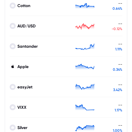
--
Cotton
0.64%
--
AUD/USD
-0.12%
--
Santander
1.11%
--
Apple
0.34%
--
easyJet
3.42%
--
VIXX
1.17%
--
Silver
1.00%