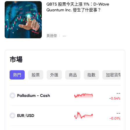
QBTS 股票今天上漲 11%：D-Wave
Quantum Inc. 發生了什麼事？
|
黃達傑
--
市場
熱門
股票
外匯
商品
指數
加密貨幣
--
Palladium - Cash
-0.54%
--
EUR/USD
-0.01%