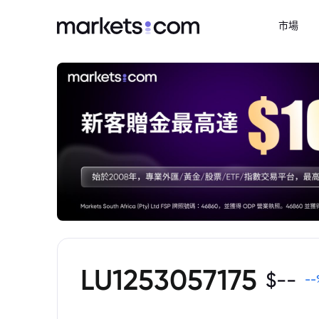
市場
LU1253057175
$
--
--