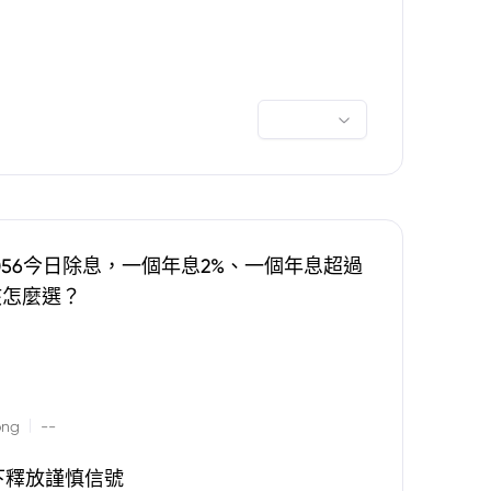
0056今日除息，一個年息2%、一個年息超過
該怎麼選？
|
ong
--
下釋放謹慎信號