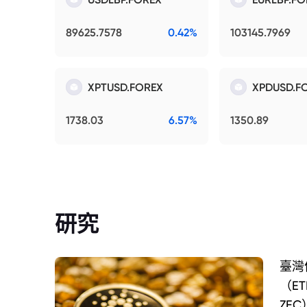
89625.7578
0.42%
103145.7969
XPTUSD.FOREX
XPDUSD.F
1738.03
6.57%
1350.89
研究
臺灣
（E
ZEC