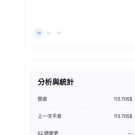
1d
1w
1m
分析與統計
開倉
113.705$
上一次平倉
113.705$
52 週變更
--