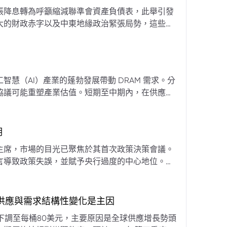
張降息轉為呼籲縮減聯準會資產負債表，此舉引發
大的財政赤字以及中東地緣政治緊張局勢，這些因
專家預計將進入政策觀望期，重點將放在維持較高
慧（AI）產業的蓬勃發展帶動 DRAM 需求。分
協議可能重塑產業估值。短期至中期內，在供應受
期
主席，市場的目光已聚焦於其首次政策決策會議。
言導致政策失誤，並賦予央行過度的中心地位。他
期市場信號的依賴，並強化對經濟基本面的關注。
，供應與需求結構性變化是主因
下調至每桶80美元，主要原因是全球供應增長勢頭