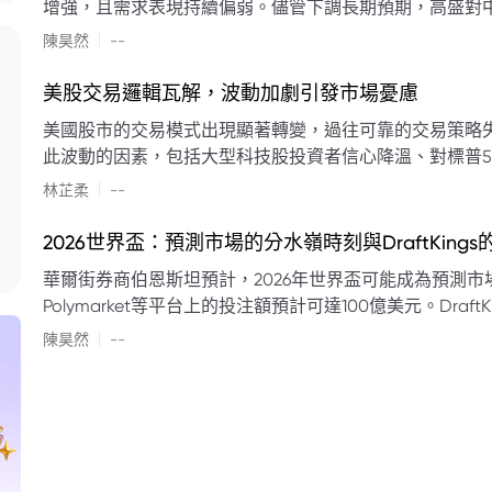
增強，且需求表現持續偏弱。儘管下調長期預期，高盛對中
蘭特原油均價為每桶90美元。該行認為，美國、巴西、圭
|
陳昊然
--
結構性變化，正在重塑市場平衡，其中中國新能源轉型是
其影響低於預期，二季度的全球供應缺口（每日500萬至
美股交易邏輯瓦解，波動加劇引發市場憂慮
得到緩衝。預計海灣產油國出口將於8月底恢復正常，但
美國股市的交易模式出現顯著轉變，過往可靠的交易策略
口受阻持續，2026年底油價可能升至每桶110美元以上，極
此波動的因素，包括大型科技股投資者信心降溫、對標普5
若供應快速恢復且需求進一步走弱，2026年底油價可能回落
矛盾信號。專家意見顯示，雙向交易與市場震盪加劇將成
|
美元。
林芷柔
--
的失效、通膨與就業數據的影響，以及聯準會即將發布的政策決策
點：** * **交易邏輯轉變：** 順勢做多的市場邏輯已瓦解，市場走向變得難以預測。 * **科技股信心減弱：**
2026世界盃：預測市場的分水嶺時刻與DraftKing
過去的市場領頭羊大型科技股，投資者信心明顯降溫，股價表現反覆。 * **指數波動擴大：
華爾街券商伯恩斯坦預計，2026年世界盃可能成為預測市場
現顯著的單日反轉幅度，整體市場穩定性大幅下降。 * **經濟數據拉扯：** 經濟數據表現出韌性與聯準會緊
Polymarket等平台上的投注額預計可達100億美元。Dra
縮貨幣政策預期升溫之間形成拉扯，加劇市場不確定性。 * **專家預期：** 預計將持續出現板塊輪動與風
道、西班牙語轉播權以及對預測市場業務的拓展，為即將到
|
切換，投資者意見分歧程度處於極高水平。 * **聚焦聯準會：** 聯準會的利率決議及後續記者會，被視為短
陳昊然
--
期市場風向標。 * **華爾街謹慎：** 華爾街