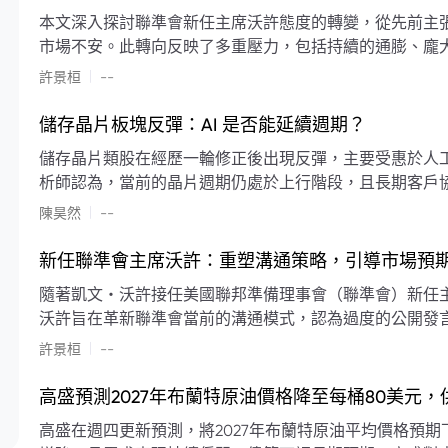
本文深入探討聯準會新任主席沃許態度的轉變，從先前主
市場不安。此轉向反映了多重壓力，包括持續的通膨、龐
素限制了聯準會實施降息或激進縮減資產負債表的空間。
|
許景桓
--
利率以及避免可能破壞市場穩定的行動上。
儲存晶片板塊反彈：AI 是否能延續週期？
儲存晶片類股在經歷一輪修正後出現反彈，主要受惠於人工智
析師認為，當前的晶片週期仍處於上行階段，且長期客戶
限的支撐下，價格預期將持續走高。
|
陳昊然
--
新任聯準會主席沃許：重塑溝通策略，引導市場預
隨著凱文・沃許接任美國聯邦準備理事會（聯準會）新任
沃許旨在革新聯準會當前的溝通模式，認為過度的公開發
計畫重塑政策預期的發布方式及其頻率，目標是減少對預
|
許景桓
--
高盛預測2027年布蘭特原油價格降至每桶80美元
高盛在週四更新預測，將2027年布蘭特原油平均價格預期