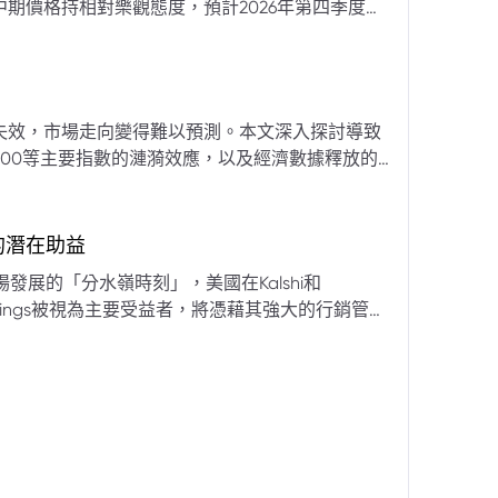
期價格持相對樂觀態度，預計2026年第四季度布
亞那、委內瑞拉及阿聯酋的產量提升，加上需求端
關鍵因素。對於荷莫茲海峽的運輸干擾，高盛判斷
600萬桶）因需求疲軟和市場已存在的供過於求而
地緣政治不確定性仍可能導致劇烈價格波動，若出
失效，市場走向變得難以預測。本文深入探討導致
端情況下2027年甚至可能觸及140美元。相對地，
00等主要指數的漣漪效應，以及經濟數據釋放的
至每桶70美元左右，2027年則可能降至每桶60
為新常態。重點摘要包括：先前「逢低買入」策略
被視為關鍵的短期市場指標。 **核心要
s的潛在助益
** 標普500指數出
發展的「分水嶺時刻」，美國在Kalshi和
ftKings被視為主要受益者，將憑藉其強大的行銷管
格
來的NFL賽季做準備。
分析師的悲觀情緒升溫，多家機構發出熊市預警信號。