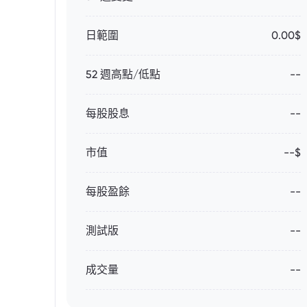
日範圍
0.00$
52 週高點/低點
--
每股股息
--
市值
--$
每股盈餘
--
測試版
--
成交量
--