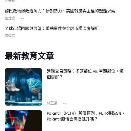
|
許景桓
--
黎巴嫩地緣政治角力：伊朗勢力、美國斡旋與主權的艱難求索
|
張瑋庭
--
全球市場回顧與展望：重點事件與金融市場深度解析
|
張瑋庭
--
最新教育文章
進階交易策略：多頭部位 vs. 空頭部位，哪
個更好？
|
林芷柔
--
Palantir（PLTR）股價預測：PLTR暴跌5%，
Palantir股價會再度飆升嗎？