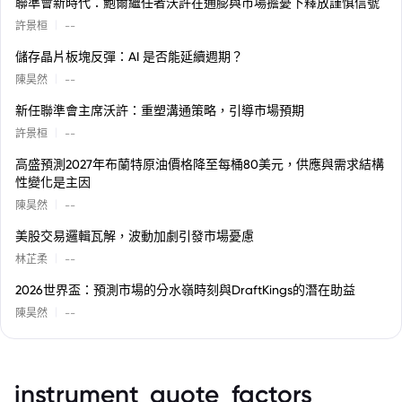
聯準會新時代：鮑爾繼任者沃許在通膨與市場擔憂下釋放謹慎信號
|
許景桓
--
儲存晶片板塊反彈：AI 是否能延續週期？
|
陳昊然
--
新任聯準會主席沃許：重塑溝通策略，引導市場預期
|
許景桓
--
高盛預測2027年布蘭特原油價格降至每桶80美元，供應與需求結構
性變化是主因
|
陳昊然
--
美股交易邏輯瓦解，波動加劇引發市場憂慮
|
林芷柔
--
2026世界盃：預測市場的分水嶺時刻與DraftKings的潛在助益
|
陳昊然
--
instrument_quote_factors