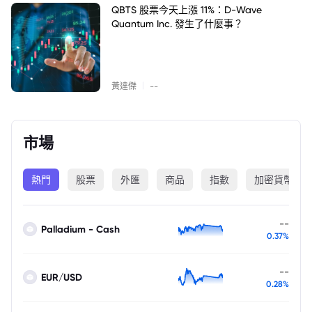
QBTS 股票今天上漲 11%：D-Wave
Quantum Inc. 發生了什麼事？
|
黃達傑
--
市場
熱門
股票
外匯
商品
指數
加密貨幣
--
Palladium - Cash
0.37%
--
EUR/USD
0.28%