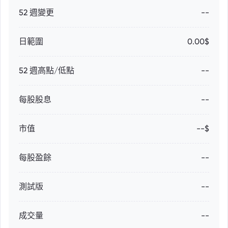
52 週變更
--
日範圍
0.00$
52 週高點/低點
--
每股股息
--
市值
--$
每股盈餘
--
測試版
--
成交量
--