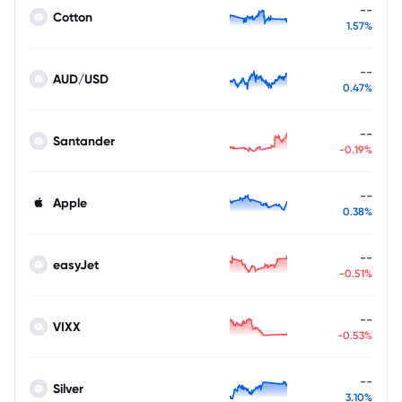
--
Cotton
1.57%
--
AUD/USD
0.47%
--
Santander
-0.19%
--
Apple
0.38%
--
easyJet
-0.51%
--
VIXX
-0.53%
--
Silver
3.10%