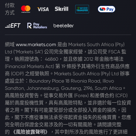
付款
方式
網域
www.markets.com
是由 Markets South Africa (Pty)
Ltd ("Markets SA") 公司完全獨家經營，該公司受 FSCA 監
理，執照證號為： 46860，並且依據 2012 年金融市場法
(Financial Markets Act) 第 19 條授予其場外衍生性商品供應
商 (ODP) 之經營執照。Markets South Africa (Pty) Ltd 辦事
處設立於：Boundary Place 18 Rivonia Road, Illovo
Sandton, Johannesburg, Gauteng, 2196, South Africa。
高風險投資警告。從事交易外匯 (Forex) 和差價合約 (CFD)
屬於高度投機性質，具有高風險特點，並非適於每一位投資
者之用。閣下有可能蒙受部分或全部投入資金的損失，因
此，閣下不應從事無法承受得起資金損失的投機買賣。您應
完全明白保證金交易涉及的一切有關風險。請閱讀完整
的
《風險披露聲明》
，其中對所涉及的風險進行了更詳細