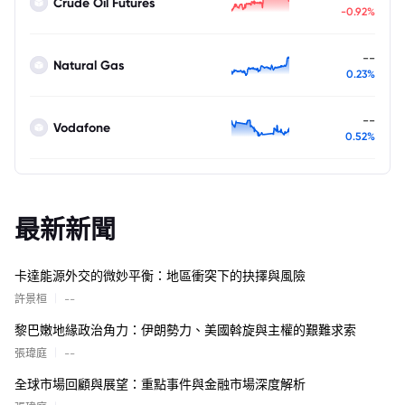
Crude Oil Futures
-0.92%
--
Natural Gas
0.23%
--
Vodafone
0.52%
最新新聞
卡達能源外交的微妙平衡：地區衝突下的抉擇與風險
|
許景桓
--
黎巴嫩地緣政治角力：伊朗勢力、美國斡旋與主權的艱難求索
|
張瑋庭
--
全球市場回顧與展望：重點事件與金融市場深度解析