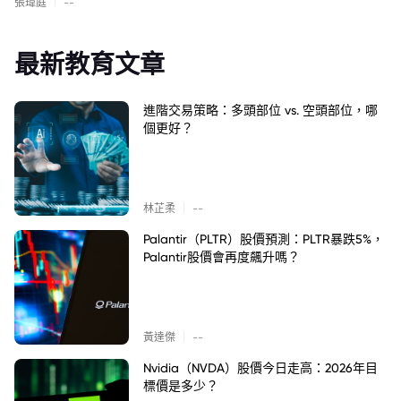
|
張瑋庭
--
最新教育文章
進階交易策略：多頭部位 vs. 空頭部位，哪
個更好？
|
林芷柔
--
Palantir（PLTR）股價預測：PLTR暴跌5%，
Palantir股價會再度飆升嗎？
|
黃達傑
--
Nvidia（NVDA）股價今日走高：2026年目
標價是多少？