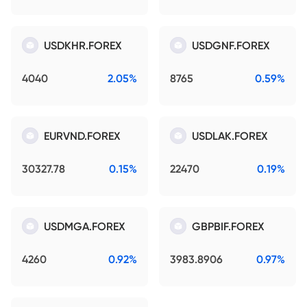
USDKHR.FOREX
USDGNF.FOREX
4040
2.05%
8765
0.59%
EURVND.FOREX
USDLAK.FOREX
30327.78
0.15%
22470
0.19%
USDMGA.FOREX
GBPBIF.FOREX
4260
0.92%
3983.8906
0.97%