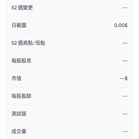
52 週變更
--
日範圍
0.00$
52 週高點/低點
--
每股股息
--
市值
--$
每股盈餘
--
測試版
--
成交量
--