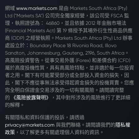
網域
www.markets.com
是由 Markets South Africa (Pty)
Ltd ("Markets SA") 公司完全獨家經營，該公司受 FSCA 監
理，執照證號為： 46860，並且依據 2012 年金融市場法
(Financial Markets Act) 第 19 條授予其場外衍生性商品供應
商 (ODP) 之經營執照。Markets South Africa (Pty) Ltd 辦事
處設立於：Boundary Place 18 Rivonia Road, Illovo
Sandton, Johannesburg, Gauteng, 2196, South Africa。
高風險投資警告。從事交易外匯 (Forex) 和差價合約 (CFD)
屬於高度投機性質，具有高風險特點，並非適於每一位投資
者之用。閣下有可能蒙受部分或全部投入資金的損失，因
此，閣下不應從事無法承受得起資金損失的投機買賣。您應
完全明白保證金交易涉及的一切有關風險。請閱讀完整
的
《風險披露聲明》
，其中對所涉及的風險進行了更詳細
的解釋。
有關隱私和資料保護的投訴，請透過
privacy@markets.com
與我們聯絡。請閱讀我們的
隱私權
政策
，以了解更多有關處理個人資料的資訊。