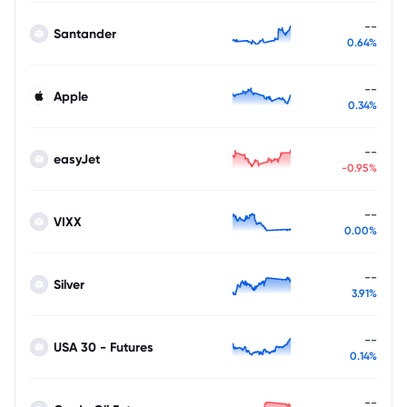
--
Santander
0.64%
--
Apple
0.34%
--
easyJet
-0.95%
--
VIXX
0.00%
--
Silver
3.91%
--
USA 30 - Futures
0.14%
--