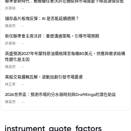
聯準會新時代：鮑爾繼任者沃許在通膨與市場擔憂下釋放謹慎信號
|
許景桓
--
儲存晶片板塊反彈：AI 是否能延續週期？
|
陳昊然
--
新任聯準會主席沃許：重塑溝通策略，引導市場預期
|
許景桓
--
高盛預測2027年布蘭特原油價格降至每桶80美元，供應與需求結構
性變化是主因
|
陳昊然
--
美股交易邏輯瓦解，波動加劇引發市場憂慮
|
林芷柔
--
2026世界盃：預測市場的分水嶺時刻與DraftKings的潛在助益
|
陳昊然
--
instrument_quote_factors