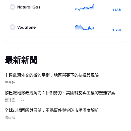
--
Natural Gas
1.45%
--
Vodafone
0.35%
最新新聞
卡達能源外交的微妙平衡：地區衝突下的抉擇與風險
|
許景桓
--
黎巴嫩地緣政治角力：伊朗勢力、美國斡旋與主權的艱難求索
|
張瑋庭
--
全球市場回顧與展望：重點事件與金融市場深度解析
|
張瑋庭
--