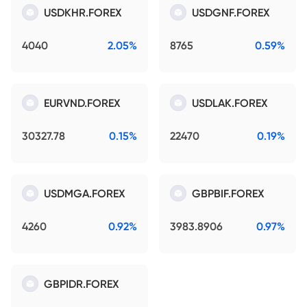
USDKHR.FOREX
USDGNF.FOREX
4040
2.05%
8765
0.59%
EURVND.FOREX
USDLAK.FOREX
30327.78
0.15%
22470
0.19%
USDMGA.FOREX
GBPBIF.FOREX
4260
0.92%
3983.8906
0.97%
GBPIDR.FOREX