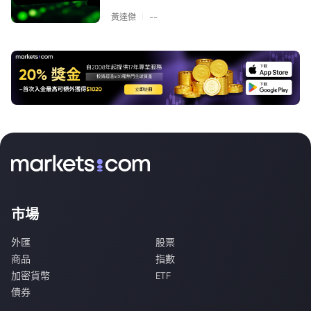
|
黃達傑
--
市場
外匯
股票
商品
指數
加密貨幣
ETF
債券