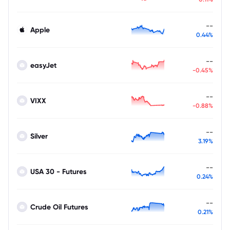
--
Apple
0.44%
--
easyJet
-0.45%
--
VIXX
-0.88%
--
Silver
3.19%
--
USA 30 - Futures
0.24%
--
Crude Oil Futures
0.21%