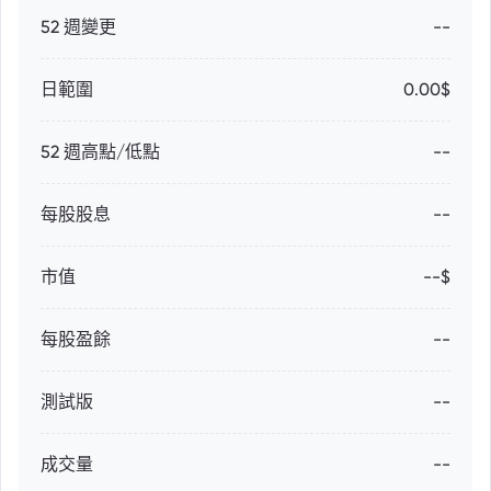
52 週變更
--
日範圍
0.00$
52 週高點/低點
--
每股股息
--
市值
--$
每股盈餘
--
測試版
--
成交量
--