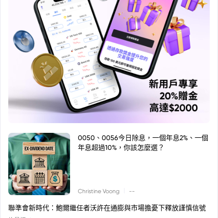
0050、0056今日除息，一個年息2%、一個
年息超過10%，你該怎麼選？
|
Christine Voong
--
聯準會新時代：鮑爾繼任者沃許在通膨與市場擔憂下釋放謹慎信號