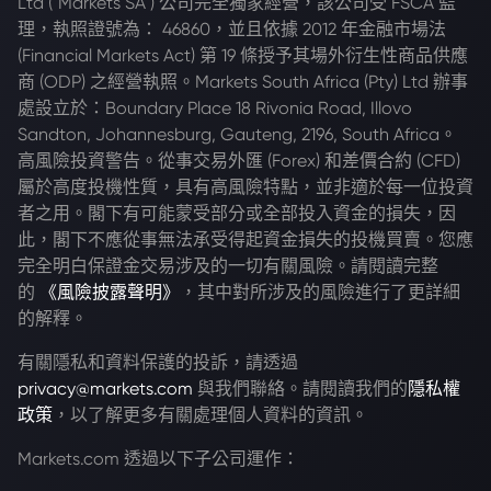
Ltd ("Markets SA") 公司完全獨家經營，該公司受 FSCA 監
理，執照證號為： 46860，並且依據 2012 年金融市場法
(Financial Markets Act) 第 19 條授予其場外衍生性商品供應
商 (ODP) 之經營執照。Markets South Africa (Pty) Ltd 辦事
處設立於：Boundary Place 18 Rivonia Road, Illovo
Sandton, Johannesburg, Gauteng, 2196, South Africa。
高風險投資警告。從事交易外匯 (Forex) 和差價合約 (CFD)
屬於高度投機性質，具有高風險特點，並非適於每一位投資
者之用。閣下有可能蒙受部分或全部投入資金的損失，因
此，閣下不應從事無法承受得起資金損失的投機買賣。您應
完全明白保證金交易涉及的一切有關風險。請閱讀完整
的
《風險披露聲明》
，其中對所涉及的風險進行了更詳細
的解釋。
有關隱私和資料保護的投訴，請透過
privacy@markets.com
與我們聯絡。請閱讀我們的
隱私權
政策
，以了解更多有關處理個人資料的資訊。
Markets.com 透過以下子公司運作：