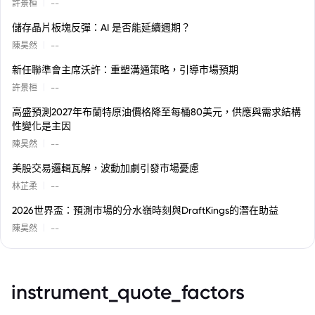
|
許景桓
--
儲存晶片板塊反彈：AI 是否能延續週期？
|
陳昊然
--
新任聯準會主席沃許：重塑溝通策略，引導市場預期
|
許景桓
--
高盛預測2027年布蘭特原油價格降至每桶80美元，供應與需求結構
性變化是主因
|
陳昊然
--
美股交易邏輯瓦解，波動加劇引發市場憂慮
|
林芷柔
--
2026世界盃：預測市場的分水嶺時刻與DraftKings的潛在助益
|
陳昊然
--
instrument_quote_factors