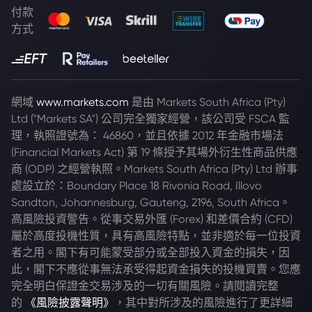
付款
方式
網域
www.markets.com
是由 Markets South Africa (Pty)
Ltd ("Markets SA") 公司完全獨家經營，該公司受 FSCA 監
理，執照證號為： 46860，並且依據 2012 年金融市場法
(Financial Markets Act) 第 19 條授予其場外衍生性商品供應
商 (ODP) 之經營執照。Markets South Africa (Pty) Ltd 辦事
處設立於：Boundary Place 18 Rivonia Road, Illovo
Sandton, Johannesburg, Gauteng, 2196, South Africa。
高風險投資警告。從事交易外匯 (Forex) 和差價合約 (CFD)
屬於高度投機性質，具有高風險特點，並非適於每一位投資
者之用。閣下有可能蒙受部分或全部投入資金的損失，因
此，閣下不應從事無法承受得起資金損失的投機買賣。您應
完全明白保證金交易涉及的一切有關風險。請閱讀完整
的
《風險披露聲明》
，其中對所涉及的風險進行了更詳細