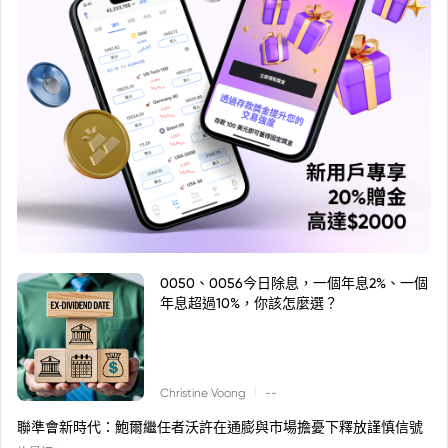
0050、0056今日除息，一個年息2%、一個
年息超過10%，你該怎麼選？
|
Christine Voong
--
聯準會新時代：鮑爾繼任者沃許在通膨與市場擔憂下釋放謹慎信號