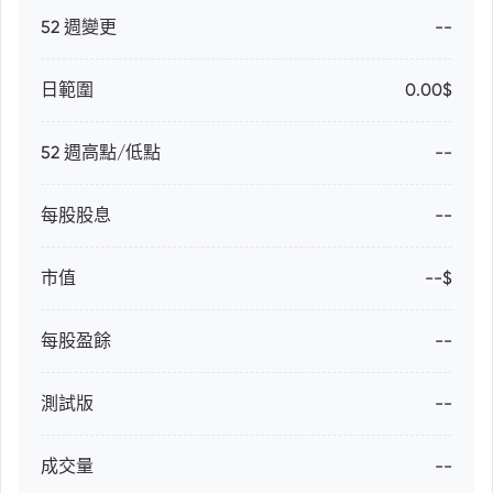
52 週變更
--
日範圍
0.00$
52 週高點/低點
--
每股股息
--
市值
--$
每股盈餘
--
測試版
--
成交量
--