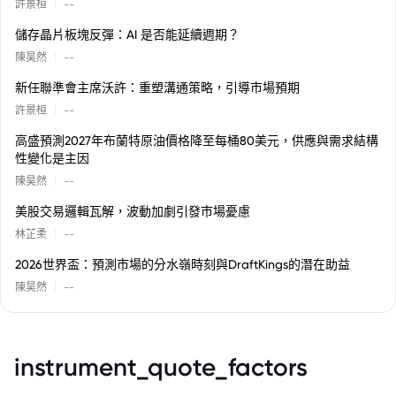
|
許景桓
--
儲存晶片板塊反彈：AI 是否能延續週期？
|
陳昊然
--
新任聯準會主席沃許：重塑溝通策略，引導市場預期
|
許景桓
--
高盛預測2027年布蘭特原油價格降至每桶80美元，供應與需求結構
性變化是主因
|
陳昊然
--
美股交易邏輯瓦解，波動加劇引發市場憂慮
|
林芷柔
--
2026世界盃：預測市場的分水嶺時刻與DraftKings的潛在助益
|
陳昊然
--
instrument_quote_factors