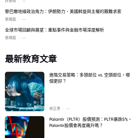
|
許景桓
--
黎巴嫩地緣政治角力：伊朗勢力、美國斡旋與主權的艱難求索
|
張瑋庭
--
全球市場回顧與展望：重點事件與金融市場深度解析
|
張瑋庭
--
最新教育文章
進階交易策略：多頭部位 vs. 空頭部位，哪
個更好？
|
林芷柔
--
Palantir（PLTR）股價預測：PLTR暴跌5%，
Palantir股價會再度飆升嗎？