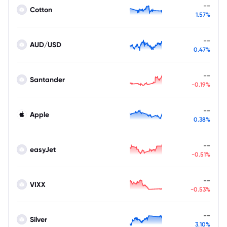
--
Cotton
1.57%
--
AUD/USD
0.47%
--
Santander
-0.19%
--
Apple
0.38%
--
easyJet
-0.51%
--
VIXX
-0.53%
--
Silver
3.10%