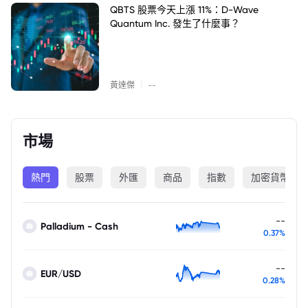
QBTS 股票今天上漲 11%：D-Wave
Quantum Inc. 發生了什麼事？
|
黃達傑
--
市場
熱門
股票
外匯
商品
指數
加密貨幣
--
Palladium - Cash
0.37%
--
EUR/USD
0.28%