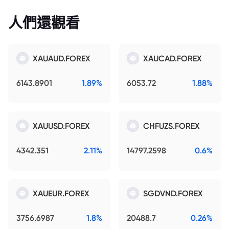
人們還觀看
XAUAUD.FOREX
XAUCAD.FOREX
6143.8901
1.89%
6053.72
1.88%
XAUUSD.FOREX
CHFUZS.FOREX
4342.351
2.11%
14797.2598
0.6%
XAUEUR.FOREX
SGDVND.FOREX
3756.6987
1.8%
20488.7
0.26%