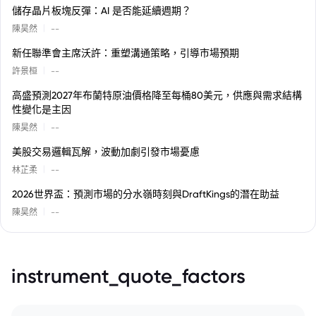
儲存晶片板塊反彈：AI 是否能延續週期？
|
陳昊然
--
新任聯準會主席沃許：重塑溝通策略，引導市場預期
|
許景桓
--
高盛預測2027年布蘭特原油價格降至每桶80美元，供應與需求結構
性變化是主因
|
陳昊然
--
美股交易邏輯瓦解，波動加劇引發市場憂慮
|
林芷柔
--
2026世界盃：預測市場的分水嶺時刻與DraftKings的潛在助益
|
陳昊然
--
instrument_quote_factors