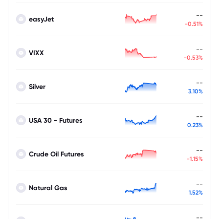
--
easyJet
-0.51%
--
VIXX
-0.53%
--
Silver
3.10%
--
USA 30 - Futures
0.23%
--
Crude Oil Futures
-1.15%
--
Natural Gas
1.52%
--