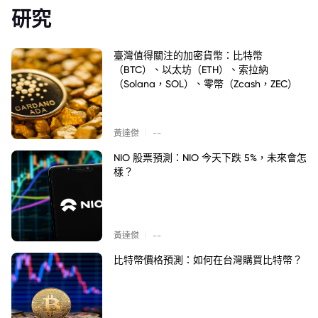
研究
臺灣值得關注的加密貨幣：比特幣
（BTC）、以太坊（ETH）、索拉納
（Solana，SOL）、零幣（Zcash，ZEC）
|
黃達傑
--
NIO 股票預測：NIO 今天下跌 5%，未來會怎
樣？
|
黃達傑
--
比特幣價格預測：如何在台灣購買比特幣？