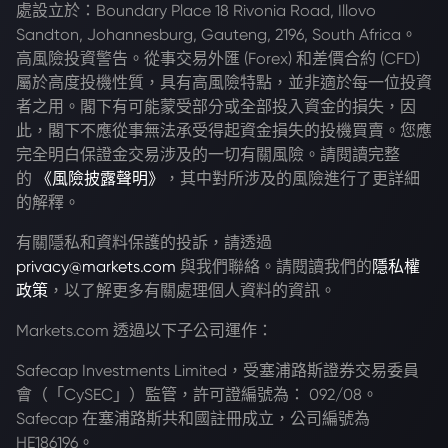
處設立於：Boundary Place 18 Rivonia Road, Illovo
Sandton, Johannesburg, Gauteng, 2196, South Africa。
高風險投資警告。從事交易外匯 (Forex) 和差價合約 (CFD)
屬於高度投機性質，具有高風險特點，並非適於每一位投資
者之用。閣下有可能蒙受部分或全部投入資金的損失，因
此，閣下不應從事無法承受得起資金損失的投機買賣。您應
完全明白保證金交易涉及的一切有關風險。請閱讀完整
的
《風險披露聲明》
，其中對所涉及的風險進行了更詳細
的解釋。
有關隱私和資料保護的投訴，請透過
privacy@markets.com
與我們聯絡。請閱讀我們的
隱私權
政策
，以了解更多有關處理個人資料的資訊。
Markets.com 透過以下子公司運作：
Safecap Investments Limited，受塞浦路斯證券交易委員
會（「CySEC」）監管，許可證編號為： 092/08。
Safecap 在塞浦路斯共和國註冊成立，公司編號為
HE186196。