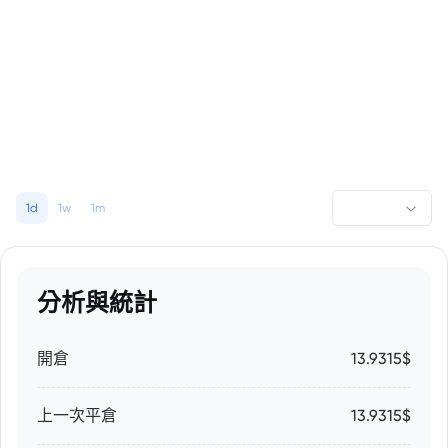
1d
1w
1m
分析與統計
開倉
13.9315$
上一次平倉
13.9315$