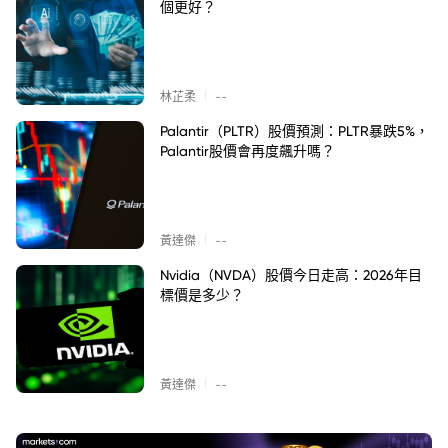
個更好？
|
林芷柔
--
Palantir（PLTR）股價預測：PLTR暴跌5%，
Palantir股價會再度飆升嗎？
|
黃達傑
--
Nvidia（NVDA）股價今日走高：2026年目
標價是多少？
|
黃達傑
--