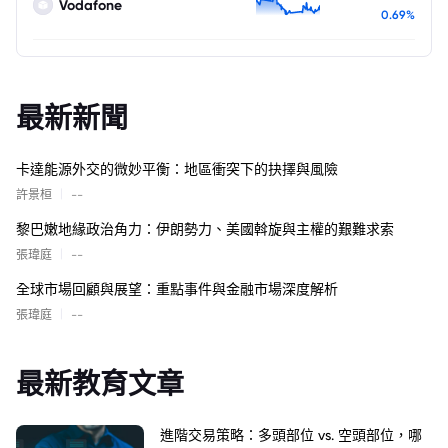
Vodafone
0.69%
最新新聞
卡達能源外交的微妙平衡：地區衝突下的抉擇與風險
|
許景桓
--
黎巴嫩地緣政治角力：伊朗勢力、美國斡旋與主權的艱難求索
|
張瑋庭
--
全球市場回顧與展望：重點事件與金融市場深度解析
|
張瑋庭
--
最新教育文章
進階交易策略：多頭部位 vs. 空頭部位，哪