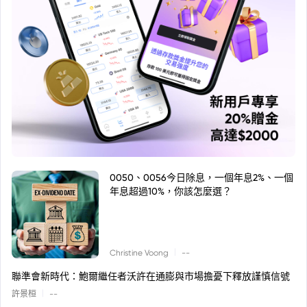
0050、0056今日除息，一個年息2%、一個
年息超過10%，你該怎麼選？
|
Christine Voong
--
聯準會新時代：鮑爾繼任者沃許在通膨與市場擔憂下釋放謹慎信號
|
許景桓
--