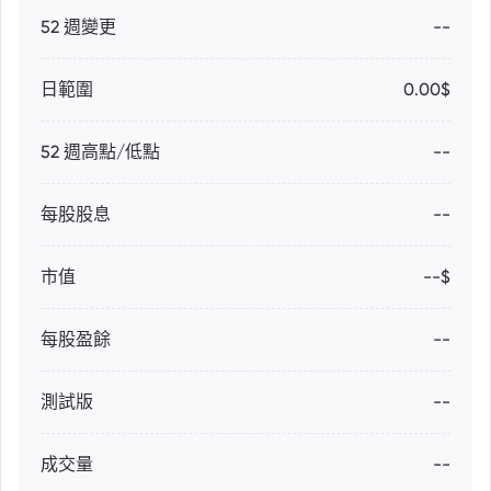
52 週變更
--
日範圍
0.00$
52 週高點/低點
--
每股股息
--
市值
--$
每股盈餘
--
測試版
--
成交量
--