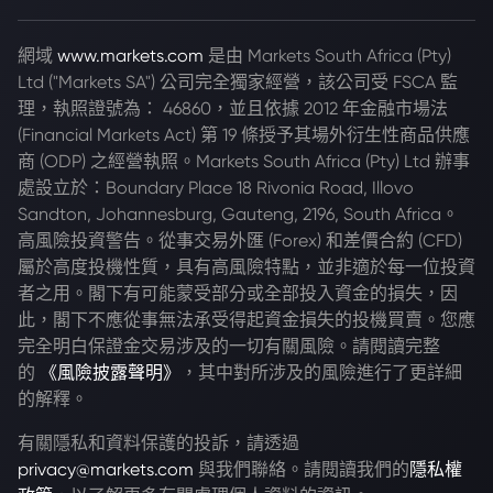
網域
www.markets.com
是由 Markets South Africa (Pty)
Ltd ("Markets SA") 公司完全獨家經營，該公司受 FSCA 監
理，執照證號為： 46860，並且依據 2012 年金融市場法
(Financial Markets Act) 第 19 條授予其場外衍生性商品供應
商 (ODP) 之經營執照。Markets South Africa (Pty) Ltd 辦事
處設立於：Boundary Place 18 Rivonia Road, Illovo
Sandton, Johannesburg, Gauteng, 2196, South Africa。
高風險投資警告。從事交易外匯 (Forex) 和差價合約 (CFD)
屬於高度投機性質，具有高風險特點，並非適於每一位投資
者之用。閣下有可能蒙受部分或全部投入資金的損失，因
此，閣下不應從事無法承受得起資金損失的投機買賣。您應
完全明白保證金交易涉及的一切有關風險。請閱讀完整
的
《風險披露聲明》
，其中對所涉及的風險進行了更詳細
的解釋。
有關隱私和資料保護的投訴，請透過
privacy@markets.com
與我們聯絡。請閱讀我們的
隱私權