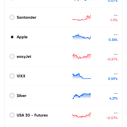
0.07%
--
Santander
-1.11%
--
Apple
0.34%
--
easyJet
-0.57%
--
VIXX
0.59%
--
Silver
4.21%
--
USA 30 - Futures
-0.07%