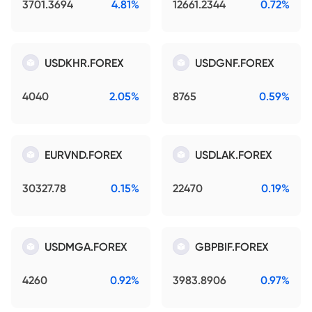
3701.3694
4.81%
12661.2344
0.72%
USDKHR.FOREX
USDGNF.FOREX
4040
2.05%
8765
0.59%
EURVND.FOREX
USDLAK.FOREX
30327.78
0.15%
22470
0.19%
USDMGA.FOREX
GBPBIF.FOREX
4260
0.92%
3983.8906
0.97%