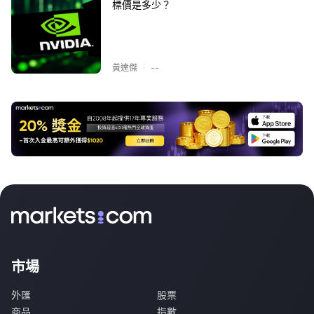
標價是多少？
|
黃達傑
--
市場
外匯
股票
商品
指數