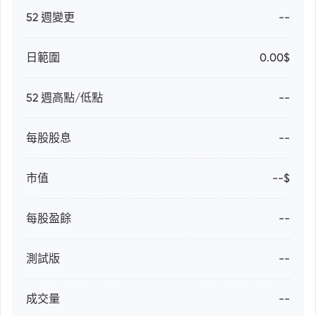
52 週變更
--
日範圍
0.00$
52 週高點/低點
--
每股股息
--
市值
--$
每股盈餘
--
測試版
--
成交量
--