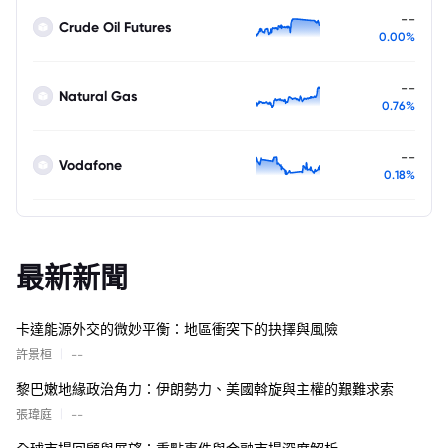
--
Crude Oil Futures
0.00%
--
Natural Gas
0.76%
--
Vodafone
0.18%
最新新聞
卡達能源外交的微妙平衡：地區衝突下的抉擇與風險
|
許景桓
--
黎巴嫩地緣政治角力：伊朗勢力、美國斡旋與主權的艱難求索
|
張瑋庭
--