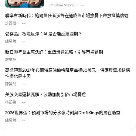
|
Christine Voong
--
聯準會新時代：鮑爾繼任者沃許在通膨與市場擔憂下釋放謹慎信號
|
許景桓
--
儲存晶片板塊反彈：AI 是否能延續週期？
|
陳昊然
--
新任聯準會主席沃許：重塑溝通策略，引導市場預期
|
許景桓
--
高盛預測2027年布蘭特原油價格降至每桶80美元，供應與需求結構
性變化是主因
|
陳昊然
--
美股交易邏輯瓦解，波動加劇引發市場憂慮
|
林芷柔
--
2026世界盃：預測市場的分水嶺時刻與DraftKings的潛在助益
|
陳昊然
--