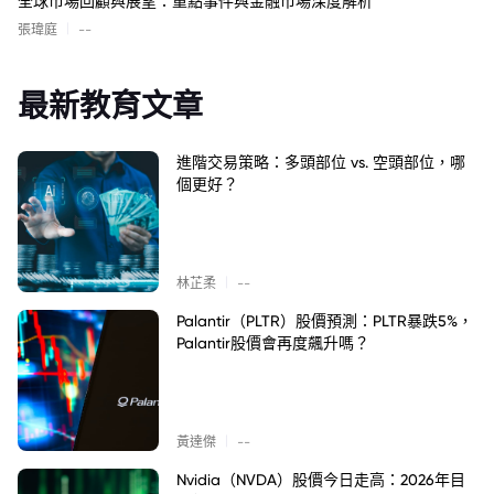
全球市場回顧與展望：重點事件與金融市場深度解析
|
張瑋庭
--
最新教育文章
進階交易策略：多頭部位 vs. 空頭部位，哪
個更好？
|
林芷柔
--
Palantir（PLTR）股價預測：PLTR暴跌5%，
Palantir股價會再度飆升嗎？
|
黃達傑
--
Nvidia（NVDA）股價今日走高：2026年目