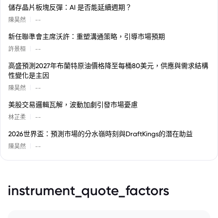
儲存晶片板塊反彈：AI 是否能延續週期？
|
陳昊然
--
新任聯準會主席沃許：重塑溝通策略，引導市場預期
|
許景桓
--
高盛預測2027年布蘭特原油價格降至每桶80美元，供應與需求結構
性變化是主因
|
陳昊然
--
美股交易邏輯瓦解，波動加劇引發市場憂慮
|
林芷柔
--
2026世界盃：預測市場的分水嶺時刻與DraftKings的潛在助益
|
陳昊然
--
instrument_quote_factors