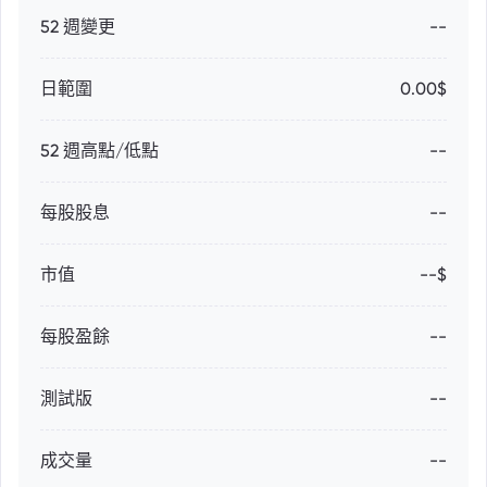
52 週變更
--
日範圍
0.00$
52 週高點/低點
--
每股股息
--
市值
--$
每股盈餘
--
測試版
--
成交量
--