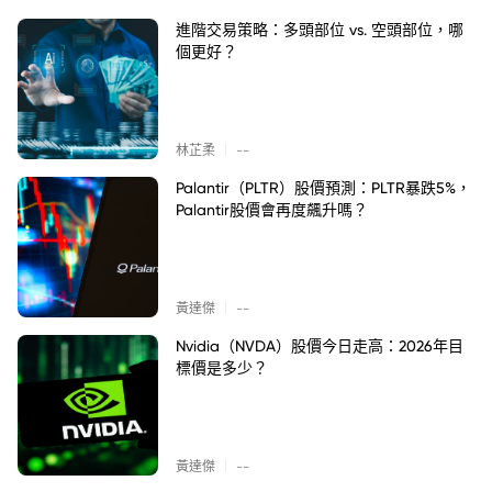
進階交易策略：多頭部位 vs. 空頭部位，哪
個更好？
|
林芷柔
--
Palantir（PLTR）股價預測：PLTR暴跌5%，
Palantir股價會再度飆升嗎？
|
黃達傑
--
Nvidia（NVDA）股價今日走高：2026年目
標價是多少？
|
黃達傑
--