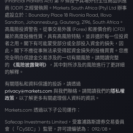
(Financial Markets Act) 第 19 條授予其場外衍生性商品供應
商 (ODP) 之經營執照。Markets South Africa (Pty) Ltd 辦事
處設立於：Boundary Place 18 Rivonia Road, Illovo
Sandton, Johannesburg, Gauteng, 2196, South Africa。
高風險投資警告。從事交易外匯 (Forex) 和差價合約 (CFD)
屬於高度投機性質，具有高風險特點，並非適於每一位投資
者之用。閣下有可能蒙受部分或全部投入資金的損失，因
此，閣下不應從事無法承受得起資金損失的投機買賣。您應
完全明白保證金交易涉及的一切有關風險。請閱讀完整
的
《風險披露聲明》
，其中對所涉及的風險進行了更詳細
的解釋。
有關隱私和資料保護的投訴，請透過
privacy@markets.com
與我們聯絡。請閱讀我們的
隱私權
政策
，以了解更多有關處理個人資料的資訊。
Markets.com 透過以下子公司運作：
Safecap Investments Limited，受塞浦路斯證券交易委員
會（「CySEC」）監管，許可證編號為： 092/08。