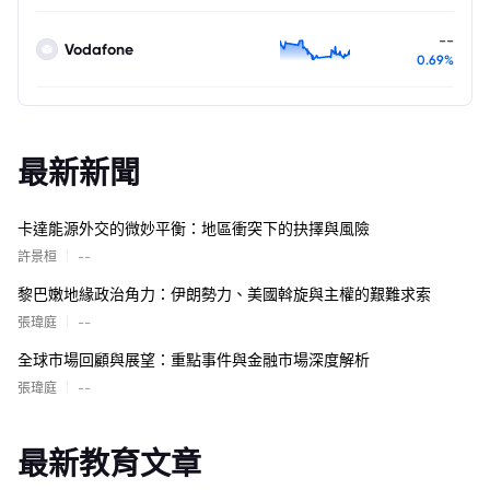
--
Vodafone
0.69%
最新新聞
卡達能源外交的微妙平衡：地區衝突下的抉擇與風險
|
許景桓
--
黎巴嫩地緣政治角力：伊朗勢力、美國斡旋與主權的艱難求索
|
張瑋庭
--
全球市場回顧與展望：重點事件與金融市場深度解析
|
張瑋庭
--
最新教育文章