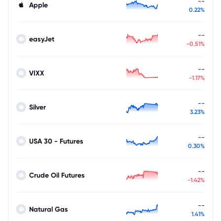
--
Apple
0.22%
--
easyJet
-0.51%
--
VIXX
-1.17%
--
Silver
3.23%
--
USA 30 - Futures
0.30%
--
Crude Oil Futures
-1.42%
--
Natural Gas
1.41%