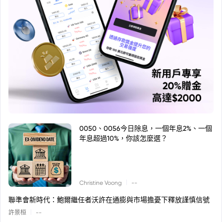
0050、0056今日除息，一個年息2%、一個
年息超過10%，你該怎麼選？
|
Christine Voong
--
聯準會新時代：鮑爾繼任者沃許在通膨與市場擔憂下釋放謹慎信號
|
許景桓
--