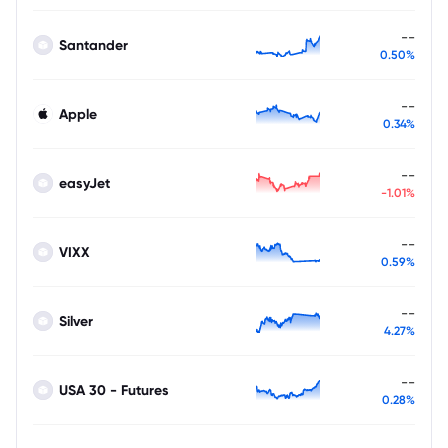
--
Santander
0.50%
--
Apple
0.34%
--
easyJet
-1.01%
--
VIXX
0.59%
--
Silver
4.27%
--
USA 30 - Futures
0.28%