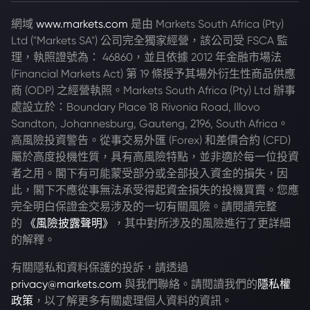
網域
www.markets.com
是由 Markets South Africa (Pty)
Ltd ("Markets SA") 公司完全獨家經營，該公司受 FSCA 監
理，執照證號為： 46860，並且依據 2012 年金融市場法
(Financial Markets Act) 第 19 條授予其場外衍生性商品供應
商 (ODP) 之經營執照。Markets South Africa (Pty) Ltd 辦事
處設立於：Boundary Place 18 Rivonia Road, Illovo
Sandton, Johannesburg, Gauteng, 2196, South Africa。
高風險投資警告。從事交易外匯 (Forex) 和差價合約 (CFD)
屬於高度投機性質，具有高風險特點，並非適於每一位投資
者之用。閣下有可能蒙受部分或全部投入資金的損失，因
此，閣下不應從事無法承受得起資金損失的投機買賣。您應
完全明白保證金交易涉及的一切有關風險。請閱讀完整
的
《風險披露聲明》
，其中對所涉及的風險進行了更詳細
的解釋。
有關隱私和資料保護的投訴，請透過
privacy@markets.com
與我們聯絡。請閱讀我們的
隱私權
政策
，以了解更多有關處理個人資料的資訊。