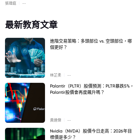
|
張瑋庭
--
最新教育文章
進階交易策略：多頭部位 vs. 空頭部位，哪
個更好？
|
林芷柔
--
Palantir（PLTR）股價預測：PLTR暴跌5%，
Palantir股價會再度飆升嗎？
|
黃達傑
--
Nvidia（NVDA）股價今日走高：2026年目
標價是多少？