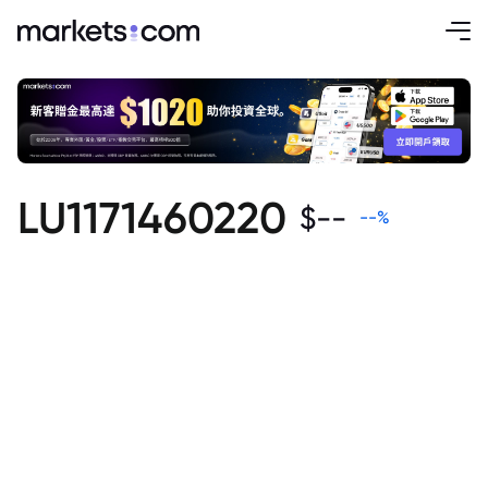
LU1171460220
$
--
--
%