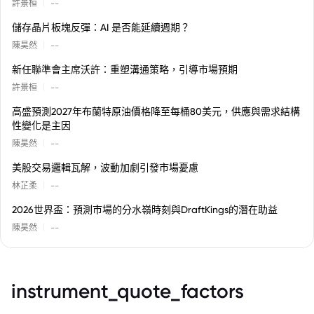
|
許景桓
--
儲存晶片板塊反彈：AI 是否能延續週期？
|
陳昊然
--
新任聯準會主席沃許：重塑溝通策略，引導市場預期
|
許景桓
--
高盛預測2027年布蘭特原油價格降至每桶80美元，供應與需求結構
性變化是主因
|
陳昊然
--
美股交易邏輯瓦解，波動加劇引發市場憂慮
|
林芷柔
--
2026世界盃：預測市場的分水嶺時刻與DraftKings的潛在助益
|
陳昊然
--
instrument_quote_factors