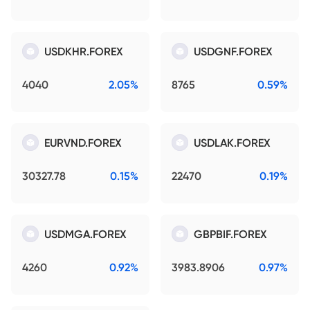
USDKHR.FOREX
USDGNF.FOREX
4040
2.05%
8765
0.59%
EURVND.FOREX
USDLAK.FOREX
30327.78
0.15%
22470
0.19%
USDMGA.FOREX
GBPBIF.FOREX
4260
0.92%
3983.8906
0.97%