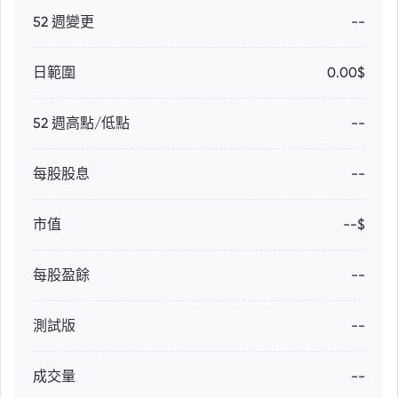
52 週變更
--
日範圍
0.00$
52 週高點/低點
--
每股股息
--
市值
--$
每股盈餘
--
測試版
--
成交量
--