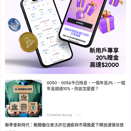
0050、0056今日除息，一個年息2%、一個
年息超過10%，你該怎麼選？
|
Christine Voong
--
聯準會新時代：鮑爾繼任者沃許在通膨與市場擔憂下釋放謹慎信號