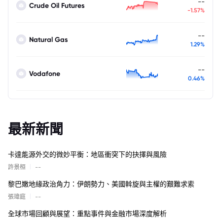
--
Crude Oil Futures
-1.57%
--
Natural Gas
1.29%
--
Vodafone
0.46%
最新新聞
卡達能源外交的微妙平衡：地區衝突下的抉擇與風險
|
許景桓
--
黎巴嫩地緣政治角力：伊朗勢力、美國斡旋與主權的艱難求索
|
張瑋庭
--
全球市場回顧與展望：重點事件與金融市場深度解析