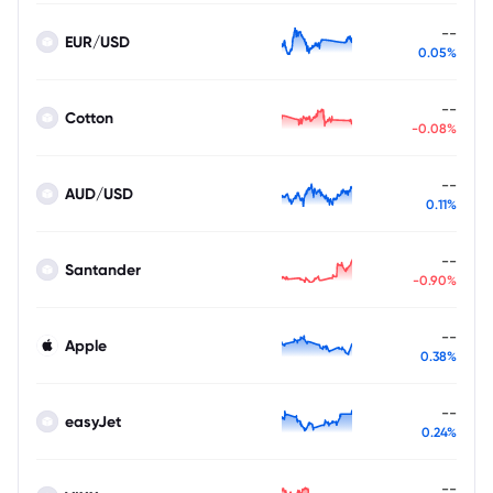
--
EUR/USD
0.05%
--
Cotton
-0.08%
--
AUD/USD
0.11%
--
Santander
-0.90%
--
Apple
0.38%
--
easyJet
0.24%
--