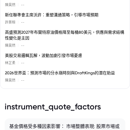
|
陳昊然
--
新任聯準會主席沃許：重塑溝通策略，引導市場預期
|
許景桓
--
高盛預測2027年布蘭特原油價格降至每桶80美元，供應與需求結構
性變化是主因
|
陳昊然
--
美股交易邏輯瓦解，波動加劇引發市場憂慮
|
林芷柔
--
2026世界盃：預測市場的分水嶺時刻與DraftKings的潛在助益
|
陳昊然
--
instrument_quote_factors
基金價格受多種因素影響： 市場整體表現: 股票市場或