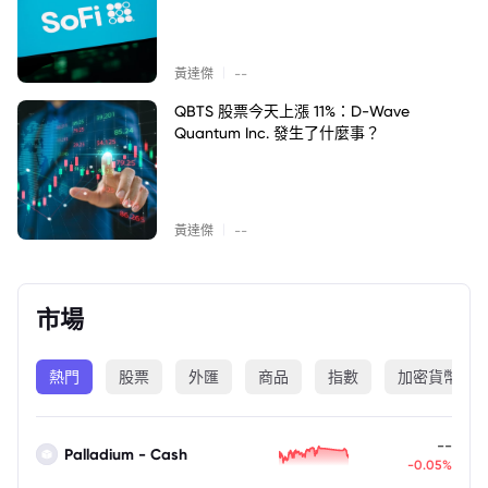
|
黃達傑
--
QBTS 股票今天上漲 11%：D-Wave
Quantum Inc. 發生了什麼事？
|
黃達傑
--
市場
熱門
股票
外匯
商品
指數
加密貨幣
--
Palladium - Cash
-0.05%