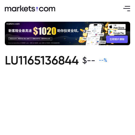
LU1165136844
$
--
--
%