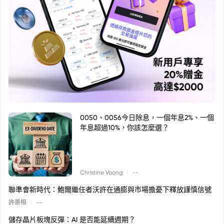
0050、0056今日除息，一個年息2%、一個
年息超過10%，你該怎麼選？
|
Christine Voong
--
聯準會新時代：鮑爾繼任者沃許在通膨與市場擔憂下釋放謹慎信號
|
許景桓
--
儲存晶片板塊反彈：AI 是否能延續週期？