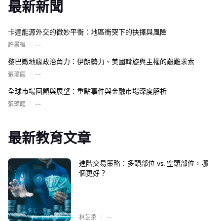
最新新聞
卡達能源外交的微妙平衡：地區衝突下的抉擇與風險
|
許景桓
--
黎巴嫩地緣政治角力：伊朗勢力、美國斡旋與主權的艱難求索
|
張瑋庭
--
全球市場回顧與展望：重點事件與金融市場深度解析
|
張瑋庭
--
最新教育文章
進階交易策略：多頭部位 vs. 空頭部位，哪
個更好？
|
林芷柔
--