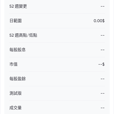
52 週變更
--
日範圍
0.00$
52 週高點/低點
--
每股股息
--
市值
--$
每股盈餘
--
測試版
--
成交量
--