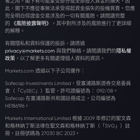
者之用。閣下有可能蒙受部分或全部投入資金的損失，因
此，閣下不應從事無法承受得起資金損失的投機買賣。您應
完全明白保證金交易涉及的一切有關風險。請閱讀完整
的
《風險披露聲明》
，其中對所涉及的風險進行了更詳細
的解釋。
有關隱私和資料保護的投訴，請透過
privacy@markets.com
與我們聯絡。請閱讀我們的
隱私權
政策
，以了解更多有關處理個人資料的資訊。
Markets.com 透過以下子公司運作：
Safecap Investments Limited，受塞浦路斯證券交易委員
會（「CySEC」）監管，許可證編號為： 092/08。
Safecap 在塞浦路斯共和國註冊成立，公司編號為
HE186196。
Markets International Limited 根據 2009 年修訂的聖文森
和格林納丁斯法律在聖文森和格林納丁斯（「SVG」）註
冊，註冊號碼為 27030 BC 2023。