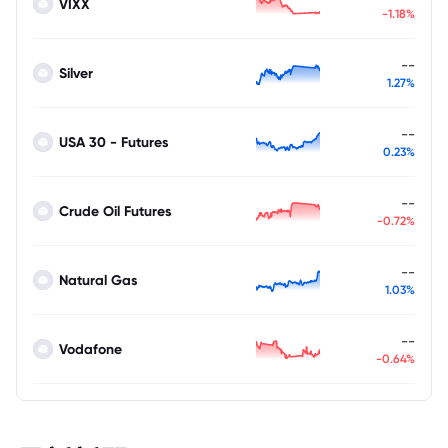
VIXX
-1.18%
--
Silver
1.27%
--
USA 30 - Futures
0.23%
--
Crude Oil Futures
-0.72%
--
Natural Gas
1.03%
--
Vodafone
-0.64%