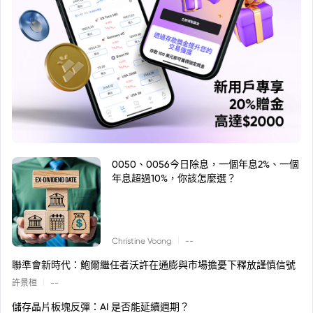
0050、0056今日除息，一個年息2%、一個
年息超過10%，你該怎麼選？
|
Christine Voong
--
聯準會新時代：鮑爾繼任者沃許在通膨與市場擔憂下釋放謹慎信號
|
許景桓
--
儲存晶片板塊反彈：AI 是否能延續週期？