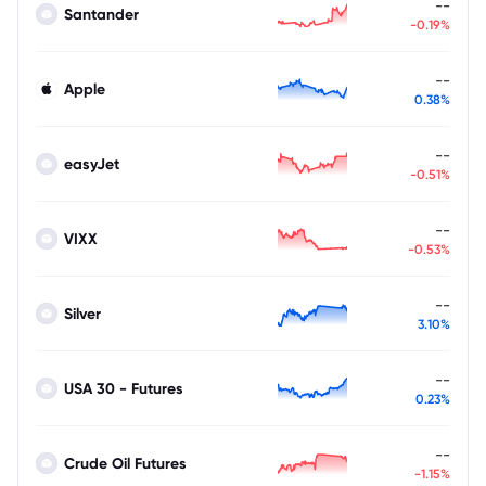
--
Santander
-0.19%
--
Apple
0.38%
--
easyJet
-0.51%
--
VIXX
-0.53%
--
Silver
3.10%
--
USA 30 - Futures
0.23%
--
Crude Oil Futures
-1.15%