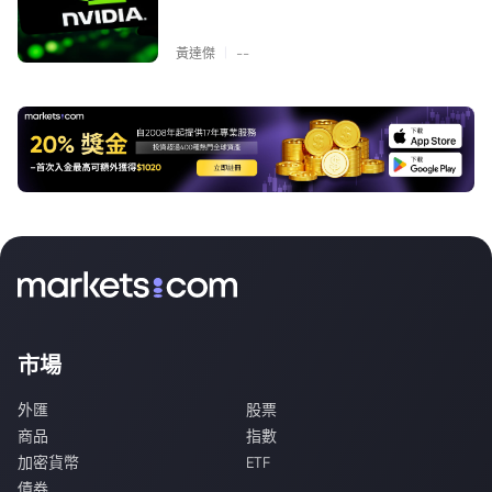
|
黃達傑
--
市場
外匯
股票
商品
指數
加密貨幣
ETF
債券