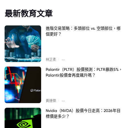
最新教育文章
進階交易策略：多頭部位 vs. 空頭部位，哪
個更好？
|
林芷柔
--
Palantir（PLTR）股價預測：PLTR暴跌5%，
Palantir股價會再度飆升嗎？
|
黃達傑
--
Nvidia（NVDA）股價今日走高：2026年目
標價是多少？