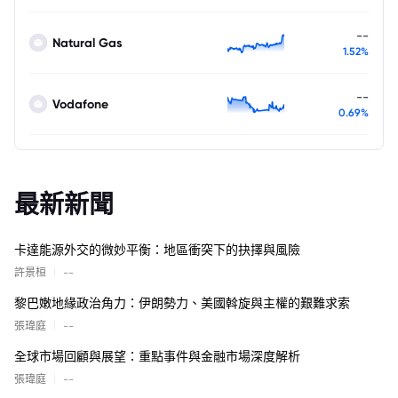
--
Natural Gas
1.52%
--
Vodafone
0.69%
最新新聞
卡達能源外交的微妙平衡：地區衝突下的抉擇與風險
|
許景桓
--
黎巴嫩地緣政治角力：伊朗勢力、美國斡旋與主權的艱難求索
|
張瑋庭
--
全球市場回顧與展望：重點事件與金融市場深度解析
|
張瑋庭
--