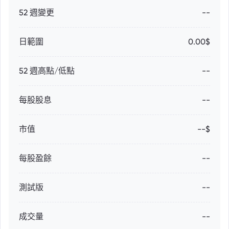
52 週變更
--
日範圍
0.00$
52 週高點/低點
--
每股股息
--
市值
--$
每股盈餘
--
測試版
--
成交量
--