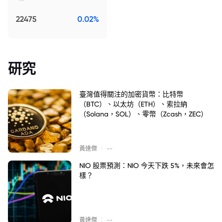
22475
0.02%
研究
臺灣值得關注的加密貨幣：比特幣
（BTC）、以太坊（ETH）、索拉納
（Solana，SOL）、零幣（Zcash，ZEC）
|
黃達傑
--
NIO 股票預測：NIO 今天下跌 5%，未來會怎
樣？
|
黃達傑
--