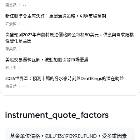
|
陳昊然
--
新任聯準會主席沃許：重塑溝通策略，引導市場預期
|
許景桓
--
高盛預測2027年布蘭特原油價格降至每桶80美元，供應與需求結構
性變化是主因
|
陳昊然
--
美股交易邏輯瓦解，波動加劇引發市場憂慮
|
林芷柔
--
2026世界盃：預測市場的分水嶺時刻與DraftKings的潛在助益
|
陳昊然
--
instrument_quote_factors
基金單位價格，如LU1136191399.EUFUND，受多重因素