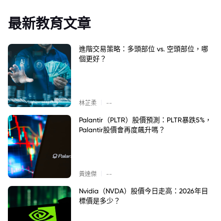
最新教育文章
進階交易策略：多頭部位 vs. 空頭部位，哪
個更好？
|
林芷柔
--
Palantir（PLTR）股價預測：PLTR暴跌5%，
Palantir股價會再度飆升嗎？
|
黃達傑
--
Nvidia（NVDA）股價今日走高：2026年目
標價是多少？