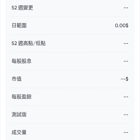
52 週變更
--
日範圍
0.00$
52 週高點/低點
--
每股股息
--
市值
--$
每股盈餘
--
測試版
--
成交量
--