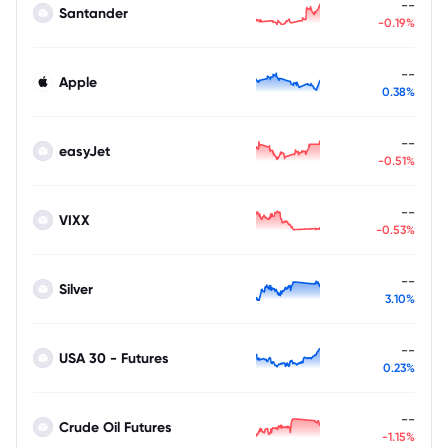
--
Santander
-0.19%
--
Apple
0.38%
--
easyJet
-0.51%
--
VIXX
-0.53%
--
Silver
3.10%
--
USA 30 - Futures
0.23%
--
Crude Oil Futures
-1.15%