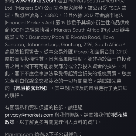
網域
www.markets.com
是由 Markets South Africa (Pty)
Ltd ("Markets SA") 公司完全獨家經營，該公司受 FSCA 監
理，執照證號為： 46860，並且依據 2012 年金融市場法
(Financial Markets Act) 第 19 條授予其場外衍生性商品供應
商 (ODP) 之經營執照。Markets South Africa (Pty) Ltd 辦事
處設立於：Boundary Place 18 Rivonia Road, Illovo
Sandton, Johannesburg, Gauteng, 2196, South Africa。
高風險投資警告。從事交易外匯 (Forex) 和差價合約 (CFD)
屬於高度投機性質，具有高風險特點，並非適於每一位投資
者之用。閣下有可能蒙受部分或全部投入資金的損失，因
此，閣下不應從事無法承受得起資金損失的投機買賣。您應
完全明白保證金交易涉及的一切有關風險。請閱讀完整
的
《風險披露聲明》
，其中對所涉及的風險進行了更詳細
的解釋。
有關隱私和資料保護的投訴，請透過
privacy@markets.com
與我們聯絡。請閱讀我們的
隱私權
政策
，以了解更多有關處理個人資料的資訊。
Markets.com 透過以下子公司運作：