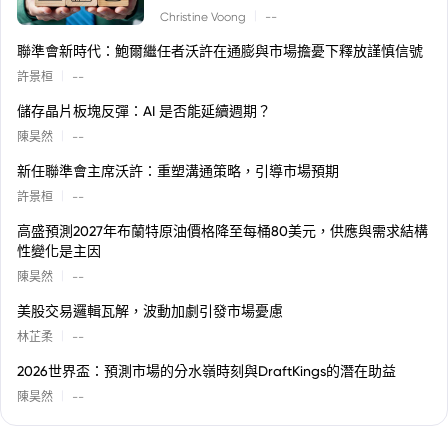
|
Christine Voong
--
聯準會新時代：鮑爾繼任者沃許在通膨與市場擔憂下釋放謹慎信號
|
許景桓
--
儲存晶片板塊反彈：AI 是否能延續週期？
|
陳昊然
--
新任聯準會主席沃許：重塑溝通策略，引導市場預期
|
許景桓
--
高盛預測2027年布蘭特原油價格降至每桶80美元，供應與需求結構
性變化是主因
|
陳昊然
--
美股交易邏輯瓦解，波動加劇引發市場憂慮
|
林芷柔
--
2026世界盃：預測市場的分水嶺時刻與DraftKings的潛在助益
|
陳昊然
--