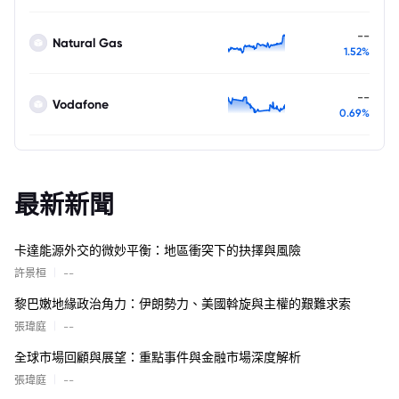
--
Natural Gas
1.52%
--
Vodafone
0.69%
最新新聞
卡達能源外交的微妙平衡：地區衝突下的抉擇與風險
|
許景桓
--
黎巴嫩地緣政治角力：伊朗勢力、美國斡旋與主權的艱難求索
|
張瑋庭
--
全球市場回顧與展望：重點事件與金融市場深度解析
|
張瑋庭
--