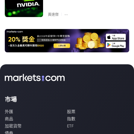
|
黃達傑
--
市場
外匯
股票
商品
指數
加密貨幣
ETF
債券