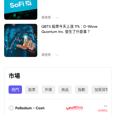
|
黃達傑
--
QBTS 股票今天上漲 11%：D-Wave
Quantum Inc. 發生了什麼事？
|
黃達傑
--
市場
熱門
股票
外匯
商品
指數
加密貨幣
--
Palladium - Cash
-0.90%