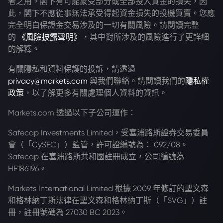
者之用。閣下有可能蒙受部分或全部投入資金的損失，因
此，閣下不應從事無法承受得起資金損失的投機買賣。您應
完全明白保證金交易涉及的一切有關風險。請閱讀完整
的
《風險披露聲明》
，其中對所涉及的風險進行了更詳細
的解釋。
有關隱私和資料保護的投訴，請透過
privacy@markets.com
與我們聯絡。請閱讀我們的
隱私權
政策
，以了解更多有關處理個人資料的資訊。
Markets.com 透過以下子公司運作：
Safecap Investments Limited，受塞浦路斯證券交易委員
會（「CySEC」）監管，許可證編號為： 092/08。
Safecap 在塞浦路斯共和國註冊成立，公司編號為
HE186196。
Markets International Limited 根據 2009 年修訂的聖文森
和格林納丁斯法律在聖文森和格林納丁斯（「SVG」）註
冊，註冊號碼為 27030 BC 2023。