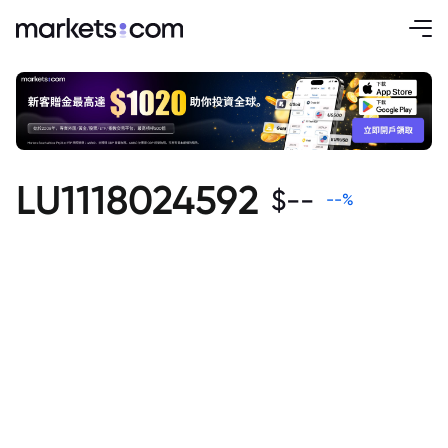
LU1118024592
$
--
--
%