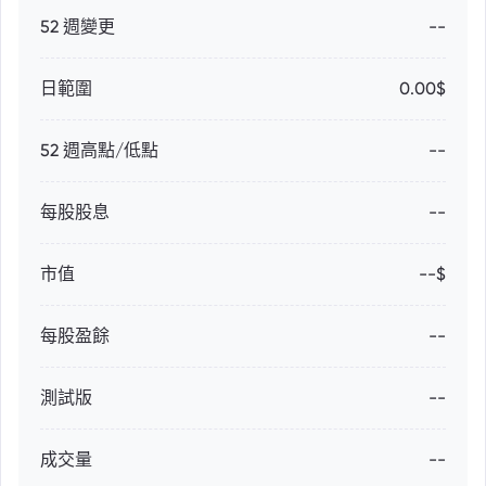
52 週變更
--
日範圍
0.00$
52 週高點/低點
--
每股股息
--
市值
--$
每股盈餘
--
測試版
--
成交量
--