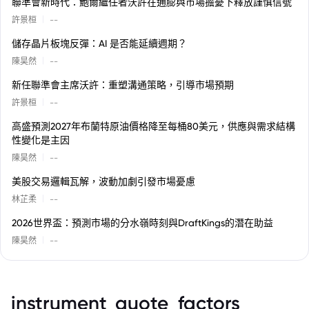
聯準會新時代：鮑爾繼任者沃許在通膨與市場擔憂下釋放謹慎信號
|
許景桓
--
儲存晶片板塊反彈：AI 是否能延續週期？
|
陳昊然
--
新任聯準會主席沃許：重塑溝通策略，引導市場預期
|
許景桓
--
高盛預測2027年布蘭特原油價格降至每桶80美元，供應與需求結構
性變化是主因
|
陳昊然
--
美股交易邏輯瓦解，波動加劇引發市場憂慮
|
林芷柔
--
2026世界盃：預測市場的分水嶺時刻與DraftKings的潛在助益
|
陳昊然
--
instrument_quote_factors