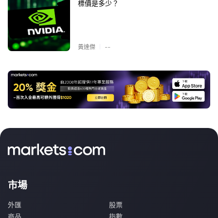
標價是多少？
|
黃達傑
--
市場
外匯
股票
商品
指數