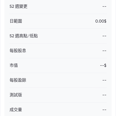
52 週變更
--
日範圍
0.00$
52 週高點/低點
--
每股股息
--
市值
--$
每股盈餘
--
測試版
--
成交量
--