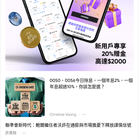
0050、0056今日除息，一個年息2%、一個
年息超過10%，你該怎麼選？
|
Christine Voong
--
聯準會新時代：鮑爾繼任者沃許在通膨與市場擔憂下釋放謹慎信號
|
許景桓
--