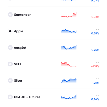
0.07%
--
Santander
-0.73%
--
Apple
0.38%
--
easyJet
0.24%
--
VIXX
-1.18%
--
Silver
1.22%
--
USA 30 - Futures
0.26%