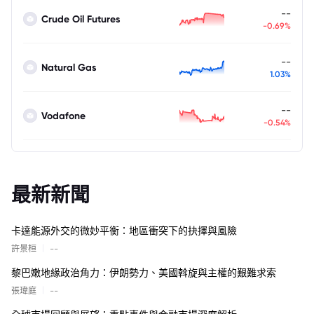
--
Crude Oil Futures
-0.69%
--
Natural Gas
1.03%
--
Vodafone
-0.54%
最新新聞
卡達能源外交的微妙平衡：地區衝突下的抉擇與風險
|
許景桓
--
黎巴嫩地緣政治角力：伊朗勢力、美國斡旋與主權的艱難求索
|
張瑋庭
--