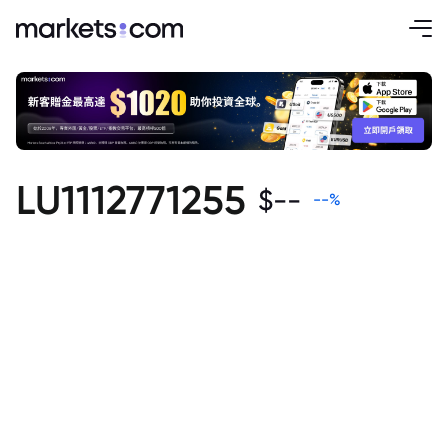
LU1112771255
$
--
--
%