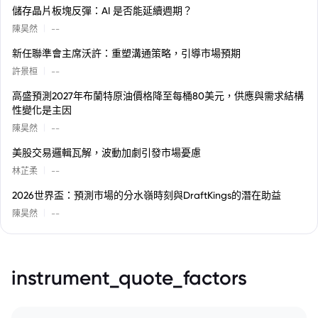
儲存晶片板塊反彈：AI 是否能延續週期？
|
陳昊然
--
新任聯準會主席沃許：重塑溝通策略，引導市場預期
|
許景桓
--
高盛預測2027年布蘭特原油價格降至每桶80美元，供應與需求結構
性變化是主因
|
陳昊然
--
美股交易邏輯瓦解，波動加劇引發市場憂慮
|
林芷柔
--
2026世界盃：預測市場的分水嶺時刻與DraftKings的潛在助益
|
陳昊然
--
instrument_quote_factors