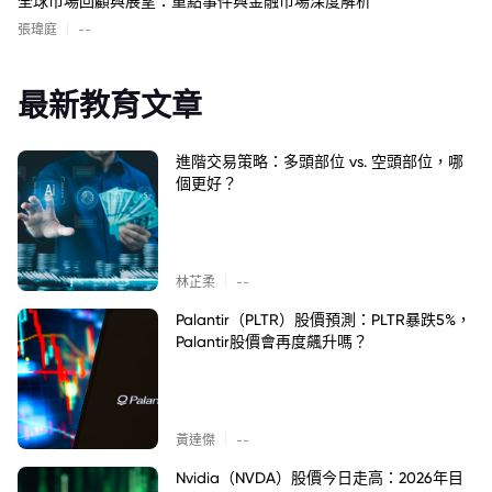
全球市場回顧與展望：重點事件與金融市場深度解析
|
張瑋庭
--
最新教育文章
進階交易策略：多頭部位 vs. 空頭部位，哪
個更好？
|
林芷柔
--
Palantir（PLTR）股價預測：PLTR暴跌5%，
Palantir股價會再度飆升嗎？
|
黃達傑
--
Nvidia（NVDA）股價今日走高：2026年目