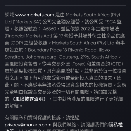
網域
www.markets.com
是由 Markets South Africa (Pty)
Ltd ("Markets SA") 公司完全獨家經營，該公司受 FSCA 監
理，執照證號為： 46860，並且依據 2012 年金融市場法
(Financial Markets Act) 第 19 條授予其場外衍生性商品供應
商 (ODP) 之經營執照。Markets South Africa (Pty) Ltd 辦事
處設立於：Boundary Place 18 Rivonia Road, Illovo
Sandton, Johannesburg, Gauteng, 2196, South Africa。
高風險投資警告。從事交易外匯 (Forex) 和差價合約 (CFD)
屬於高度投機性質，具有高風險特點，並非適於每一位投資
者之用。閣下有可能蒙受部分或全部投入資金的損失，因
此，閣下不應從事無法承受得起資金損失的投機買賣。您應
完全明白保證金交易涉及的一切有關風險。請閱讀完整
的
《風險披露聲明》
，其中對所涉及的風險進行了更詳細
的解釋。
有關隱私和資料保護的投訴，請透過
privacy@markets.com
與我們聯絡。請閱讀我們的
隱私權