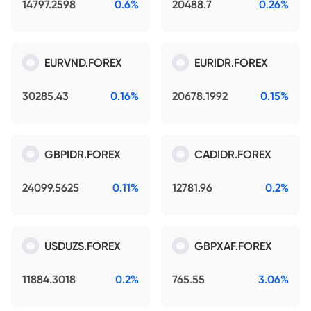
14797.2598
0.6%
20488.7
0.26%
EURVND.FOREX
EURIDR.FOREX
30285.43
0.16%
20678.1992
0.15%
GBPIDR.FOREX
CADIDR.FOREX
24099.5625
0.11%
12781.96
0.2%
USDUZS.FOREX
GBPXAF.FOREX
11884.3018
0.2%
765.55
3.06%