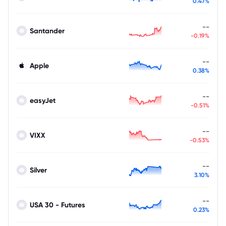
0.47%
--
Santander
-0.19%
--
Apple
0.38%
--
easyJet
-0.51%
--
VIXX
-0.53%
--
Silver
3.10%
--
USA 30 - Futures
0.23%