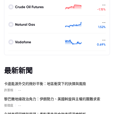
--
Crude Oil Futures
-1.15%
--
Natural Gas
1.52%
--
Vodafone
0.69%
最新新聞
卡達能源外交的微妙平衡：地區衝突下的抉擇與風險
|
許景桓
--
黎巴嫩地緣政治角力：伊朗勢力、美國斡旋與主權的艱難求索
|
張瑋庭
--