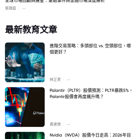
全球市場回顧與展望：重點事件與金融市場深度解析
|
張瑋庭
--
最新教育文章
進階交易策略：多頭部位 vs. 空頭部位，哪
個更好？
|
林芷柔
--
Palantir（PLTR）股價預測：PLTR暴跌5%，
Palantir股價會再度飆升嗎？
|
黃達傑
--
Nvidia（NVDA）股價今日走高：2026年目