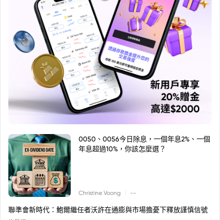
0050、0056今日除息，一個年息2%、一個
年息超過10%，你該怎麼選？
|
Christine Voong
--
聯準會新時代：鮑爾繼任者沃許在通膨與市場擔憂下釋放謹慎信號