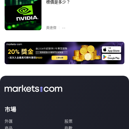
標價是多少？
|
黃達傑
--
市場
外匯
股票
商品
指數