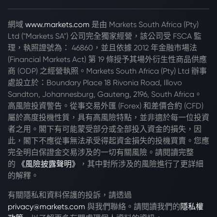
網域
www.markets.com
是由 Markets South Africa (Pty)
Ltd ("Markets SA") 公司完全獨家經營，該公司受 FSCA 監
理，執照證號為： 46860，並且依據 2012 年金融市場法
(Financial Markets Act) 第 19 條授予其場外衍生性商品供應
商 (ODP) 之經營執照。Markets South Africa (Pty) Ltd 辦事
處設立於：Boundary Place 18 Rivonia Road, Illovo
Sandton, Johannesburg, Gauteng, 2196, South Africa。
高風險投資警告。從事交易外匯 (Forex) 和差價合約 (CFD)
屬於高度投機性質，具有高風險特點，並非適於每一位投資
者之用。閣下有可能蒙受部分或全部投入資金的損失，因
此，閣下不應從事無法承受得起資金損失的投機買賣。您應
完全明白保證金交易涉及的一切有關風險。請閱讀完整
的
《風險披露聲明》
，其中對所涉及的風險進行了更詳細
的解釋。
有關隱私和資料保護的投訴，請透過
privacy@markets.com
與我們聯絡。請閱讀我們的
隱私權