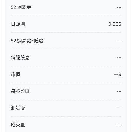
52 週變更
--
日範圍
0.00$
52 週高點/低點
--
每股股息
--
市值
--$
每股盈餘
--
測試版
--
成交量
--