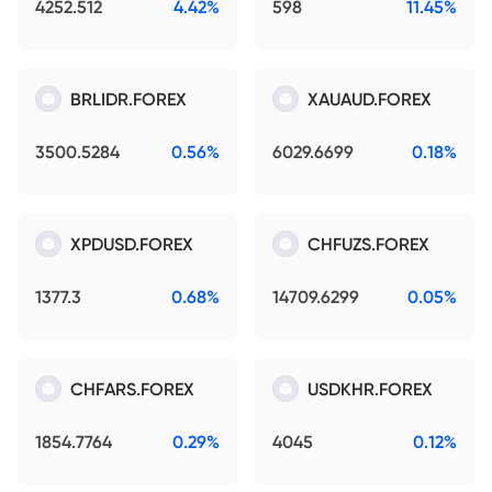
4252.512
4.42%
598
11.45%
BRLIDR.FOREX
XAUAUD.FOREX
3500.5284
0.56%
6029.6699
0.18%
XPDUSD.FOREX
CHFUZS.FOREX
1377.3
0.68%
14709.6299
0.05%
CHFARS.FOREX
USDKHR.FOREX
1854.7764
0.29%
4045
0.12%