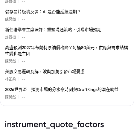
|
許景桓
--
儲存晶片板塊反彈：AI 是否能延續週期？
|
陳昊然
--
新任聯準會主席沃許：重塑溝通策略，引導市場預期
|
許景桓
--
高盛預測2027年布蘭特原油價格降至每桶80美元，供應與需求結構
性變化是主因
|
陳昊然
--
美股交易邏輯瓦解，波動加劇引發市場憂慮
|
林芷柔
--
2026世界盃：預測市場的分水嶺時刻與DraftKings的潛在助益
|
陳昊然
--
instrument_quote_factors