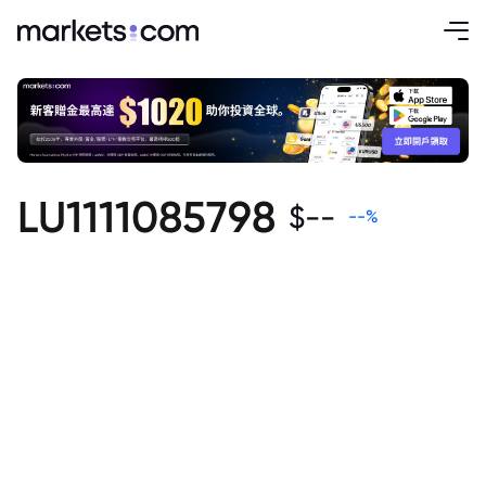
LU1111085798
$
--
--
%