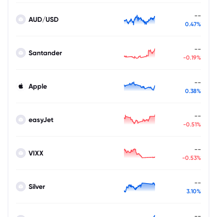
--
AUD/USD
0.47%
--
Santander
-0.19%
--
Apple
0.38%
--
easyJet
-0.51%
--
VIXX
-0.53%
--
Silver
3.10%
--