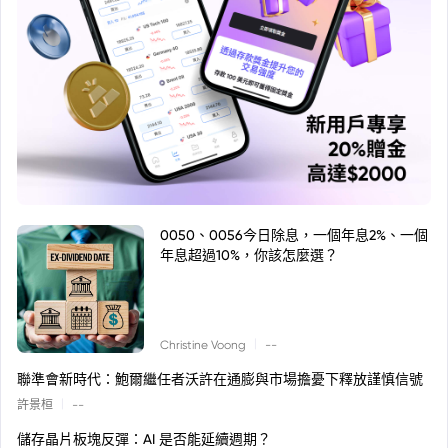
0050、0056今日除息，一個年息2%、一個
年息超過10%，你該怎麼選？
|
Christine Voong
--
聯準會新時代：鮑爾繼任者沃許在通膨與市場擔憂下釋放謹慎信號
|
許景桓
--
儲存晶片板塊反彈：AI 是否能延續週期？