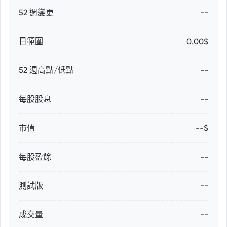
52 週變更
--
日範圍
0.00$
52 週高點/低點
--
每股股息
--
市值
--$
每股盈餘
--
測試版
--
成交量
--