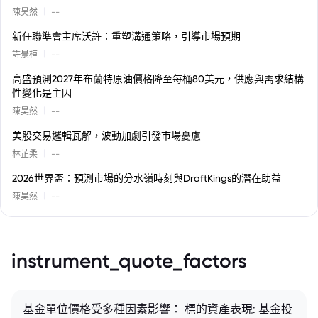
|
陳昊然
--
新任聯準會主席沃許：重塑溝通策略，引導市場預期
|
許景桓
--
高盛預測2027年布蘭特原油價格降至每桶80美元，供應與需求結構
性變化是主因
|
陳昊然
--
美股交易邏輯瓦解，波動加劇引發市場憂慮
|
林芷柔
--
2026世界盃：預測市場的分水嶺時刻與DraftKings的潛在助益
|
陳昊然
--
instrument_quote_factors
基金單位價格受多種因素影響： 標的資產表現: 基金投