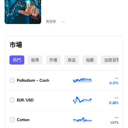
|
黃達傑
--
市場
熱門
股票
外匯
商品
指數
加密貨幣
--
Palladium - Cash
0.37%
--
EUR/USD
0.28%
--
Cotton
1.57%