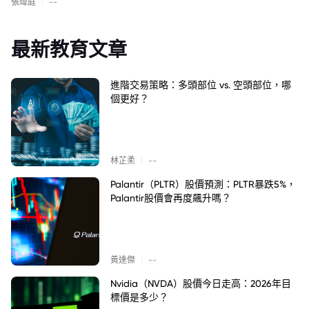
|
張瑋庭
--
最新教育文章
進階交易策略：多頭部位 vs. 空頭部位，哪
個更好？
|
林芷柔
--
Palantir（PLTR）股價預測：PLTR暴跌5%，
Palantir股價會再度飆升嗎？
|
黃達傑
--
Nvidia（NVDA）股價今日走高：2026年目
標價是多少？