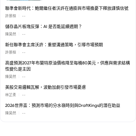
聯準會新時代：鮑爾繼任者沃許在通膨與市場擔憂下釋放謹慎信號
|
許景桓
--
儲存晶片板塊反彈：AI 是否能延續週期？
|
陳昊然
--
新任聯準會主席沃許：重塑溝通策略，引導市場預期
|
許景桓
--
高盛預測2027年布蘭特原油價格降至每桶80美元，供應與需求結構
性變化是主因
|
陳昊然
--
美股交易邏輯瓦解，波動加劇引發市場憂慮
|
林芷柔
--
2026世界盃：預測市場的分水嶺時刻與DraftKings的潛在助益
|
陳昊然
--