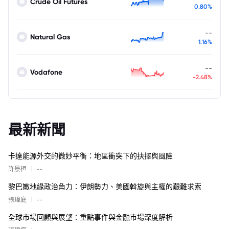
Crude Oil Futures
0.80%
--
Natural Gas
1.16%
--
Vodafone
-2.48%
最新新聞
卡達能源外交的微妙平衡：地區衝突下的抉擇與風險
|
許景桓
--
黎巴嫩地緣政治角力：伊朗勢力、美國斡旋與主權的艱難求索
|
張瑋庭
--
全球市場回顧與展望：重點事件與金融市場深度解析