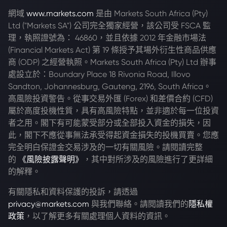
網域
www.markets.com
是由 Markets South Africa (Pty)
Ltd ("Markets SA") 公司完全獨家經營，該公司受 FSCA 監
理，執照證號為： 46860，並且依據 2012 年金融市場法
(Financial Markets Act) 第 19 條授予其場外衍生性商品供應
商 (ODP) 之經營執照。Markets South Africa (Pty) Ltd 辦事
處設立於：Boundary Place 18 Rivonia Road, Illovo
Sandton, Johannesburg, Gauteng, 2196, South Africa。
高風險投資警告。從事交易外匯 (Forex) 和差價合約 (CFD)
屬於高度投機性質，具有高風險特點，並非適於每一位投資
者之用。閣下有可能蒙受部分或全部投入資金的損失，因
此，閣下不應從事無法承受得起資金損失的投機買賣。您應
完全明白保證金交易涉及的一切有關風險。請閱讀完整
的
《風險披露聲明》
，其中對所涉及的風險進行了更詳細
的解釋。
有關隱私和資料保護的投訴，請透過
privacy@markets.com
與我們聯絡。請閱讀我們的
隱私權
政策
，以了解更多有關處理個人資料的資訊。