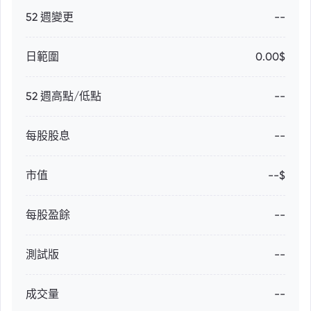
52 週變更
--
日範圍
0.00$
52 週高點/低點
--
每股股息
--
市值
--$
每股盈餘
--
測試版
--
成交量
--