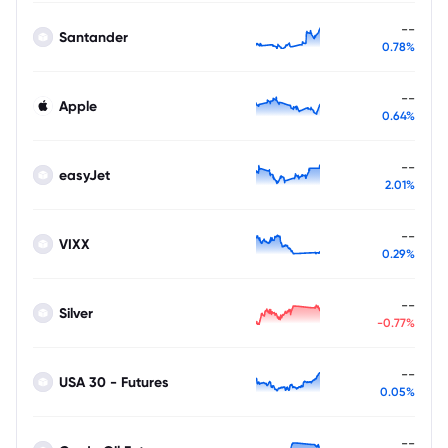
--
Santander
0.78%
--
Apple
0.64%
--
easyJet
2.01%
--
VIXX
0.29%
--
Silver
-0.77%
--
USA 30 - Futures
0.05%
--