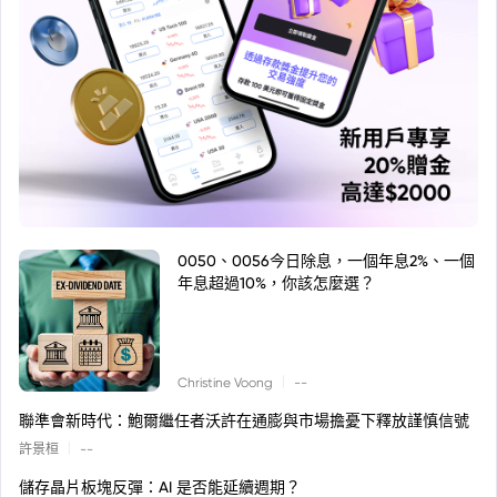
0050、0056今日除息，一個年息2%、一個
年息超過10%，你該怎麼選？
|
Christine Voong
--
聯準會新時代：鮑爾繼任者沃許在通膨與市場擔憂下釋放謹慎信號
|
許景桓
--
儲存晶片板塊反彈：AI 是否能延續週期？