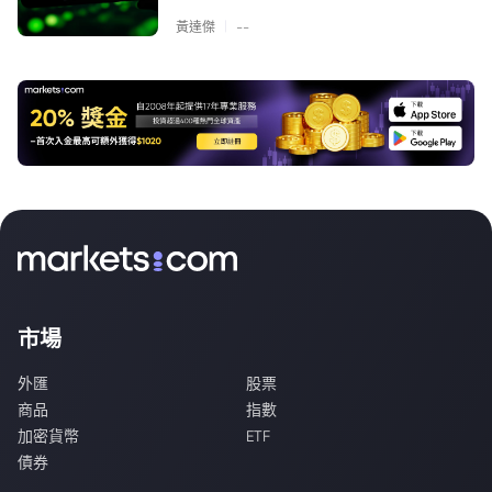
|
黃達傑
--
市場
外匯
股票
商品
指數
加密貨幣
ETF
債券