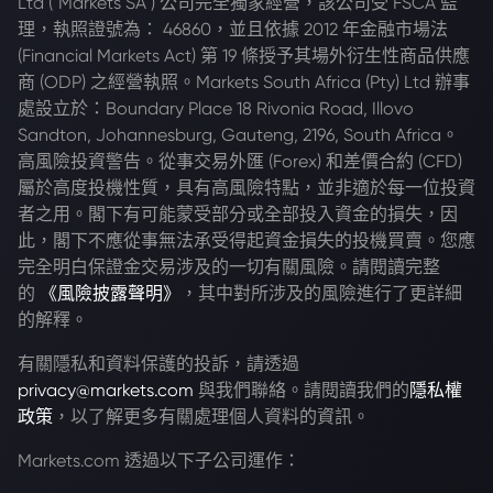
Ltd ("Markets SA") 公司完全獨家經營，該公司受 FSCA 監
理，執照證號為： 46860，並且依據 2012 年金融市場法
(Financial Markets Act) 第 19 條授予其場外衍生性商品供應
商 (ODP) 之經營執照。Markets South Africa (Pty) Ltd 辦事
處設立於：Boundary Place 18 Rivonia Road, Illovo
Sandton, Johannesburg, Gauteng, 2196, South Africa。
高風險投資警告。從事交易外匯 (Forex) 和差價合約 (CFD)
屬於高度投機性質，具有高風險特點，並非適於每一位投資
者之用。閣下有可能蒙受部分或全部投入資金的損失，因
此，閣下不應從事無法承受得起資金損失的投機買賣。您應
完全明白保證金交易涉及的一切有關風險。請閱讀完整
的
《風險披露聲明》
，其中對所涉及的風險進行了更詳細
的解釋。
有關隱私和資料保護的投訴，請透過
privacy@markets.com
與我們聯絡。請閱讀我們的
隱私權
政策
，以了解更多有關處理個人資料的資訊。
Markets.com 透過以下子公司運作：