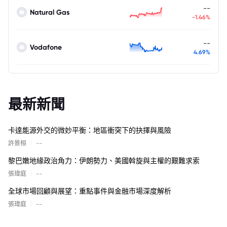
--
Natural Gas
-1.46%
--
Vodafone
4.69%
最新新聞
卡達能源外交的微妙平衡：地區衝突下的抉擇與風險
|
許景桓
--
黎巴嫩地緣政治角力：伊朗勢力、美國斡旋與主權的艱難求索
|
張瑋庭
--
全球市場回顧與展望：重點事件與金融市場深度解析
|
張瑋庭
--