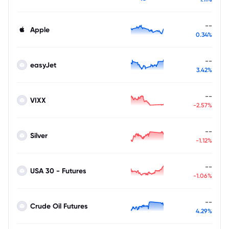
--
Apple
0.34%
--
easyJet
3.42%
--
VIXX
-2.57%
--
Silver
-1.12%
--
USA 30 - Futures
-1.06%
--
Crude Oil Futures
4.29%