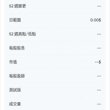
52 週變更
--
日範圍
0.00$
52 週高點/低點
--
每股股息
--
市值
--$
每股盈餘
--
測試版
--
成交量
--