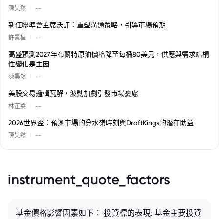
|
陳昊然
--
新任聯準會主席沃許：重塑溝通策略，引導市場預期
|
許景桓
--
高盛預測2027年布蘭特原油價格降至每桶80美元，供應與需求結構
性變化是主因
|
陳昊然
--
美股交易邏輯瓦解，波動加劇引發市場憂慮
|
林芷柔
--
2026世界盃：預測市場的分水嶺時刻與DraftKings的潛在助益
|
陳昊然
--
instrument_quote_factors
基金價格影響因素如下： 投資標的表現: 基金主要投資