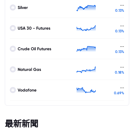
--
Silver
0.13%
--
USA 30 - Futures
0.13%
--
Crude Oil Futures
0.13%
--
Natural Gas
0.18%
--
Vodafone
0.69%
最新新聞