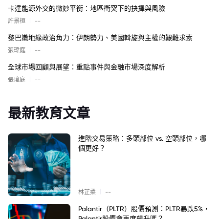
卡達能源外交的微妙平衡：地區衝突下的抉擇與風險
|
許景桓
--
黎巴嫩地緣政治角力：伊朗勢力、美國斡旋與主權的艱難求索
|
張瑋庭
--
全球市場回顧與展望：重點事件與金融市場深度解析
|
張瑋庭
--
最新教育文章
進階交易策略：多頭部位 vs. 空頭部位，哪
個更好？
|
林芷柔
--
Palantir（PLTR）股價預測：PLTR暴跌5%，
Palantir股價會再度飆升嗎？