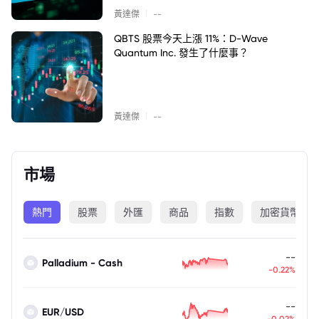
|
黃達傑
--
QBTS 股票今天上漲 11%：D-Wave
Quantum Inc. 發生了什麼事？
|
黃達傑
--
市場
熱門
股票
外匯
商品
指數
加密貨幣
--
Palladium - Cash
-0.22%
--
EUR/USD
-0.02%