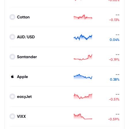
--
Cotton
-0.13%
--
AUD/USD
0.04%
--
Santander
-0.19%
--
Apple
0.38%
--
easyJet
-0.51%
--
VIXX
-0.59%