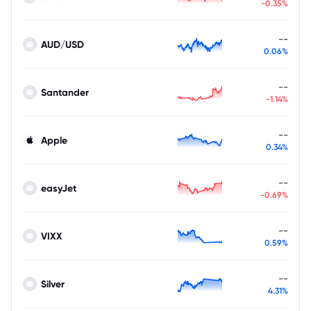
-0.35%
--
AUD/USD
0.06%
--
Santander
-1.14%
--
Apple
0.34%
--
easyJet
-0.69%
--
VIXX
0.59%
--
Silver
4.31%