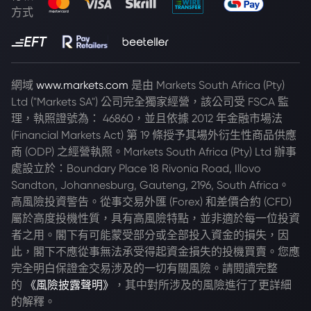
方式
網域
www.markets.com
是由 Markets South Africa (Pty)
Ltd ("Markets SA") 公司完全獨家經營，該公司受 FSCA 監
理，執照證號為： 46860，並且依據 2012 年金融市場法
(Financial Markets Act) 第 19 條授予其場外衍生性商品供應
商 (ODP) 之經營執照。Markets South Africa (Pty) Ltd 辦事
處設立於：Boundary Place 18 Rivonia Road, Illovo
Sandton, Johannesburg, Gauteng, 2196, South Africa。
高風險投資警告。從事交易外匯 (Forex) 和差價合約 (CFD)
屬於高度投機性質，具有高風險特點，並非適於每一位投資
者之用。閣下有可能蒙受部分或全部投入資金的損失，因
此，閣下不應從事無法承受得起資金損失的投機買賣。您應
完全明白保證金交易涉及的一切有關風險。請閱讀完整
的
《風險披露聲明》
，其中對所涉及的風險進行了更詳細
的解釋。