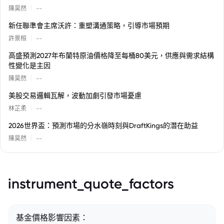
|
陳昊然
--
新任聯準會主席沃許：重塑溝通策略，引導市場預期
|
許景桓
--
高盛預測2027年布蘭特原油價格降至每桶80美元，供應與需求結構
性變化是主因
|
陳昊然
--
美股交易邏輯瓦解，波動加劇引發市場憂慮
|
林芷柔
--
2026世界盃：預測市場的分水嶺時刻與DraftKings的潛在助益
|
陳昊然
--
instrument_quote_factors
基金價格影響因素：