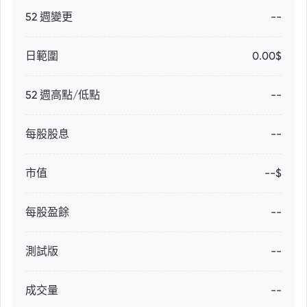
52 週變更
--
日範圍
0.00$
52 週高點/低點
--
每股股息
--
市值
--$
每股盈餘
--
測試版
--
成交量
--