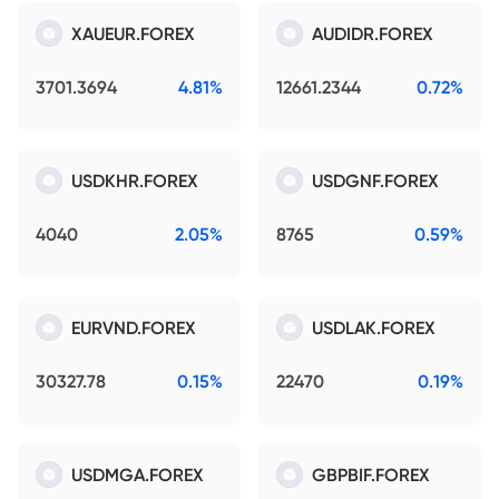
XAUEUR.FOREX
AUDIDR.FOREX
3701.3694
4.81%
12661.2344
0.72%
USDKHR.FOREX
USDGNF.FOREX
4040
2.05%
8765
0.59%
EURVND.FOREX
USDLAK.FOREX
30327.78
0.15%
22470
0.19%
USDMGA.FOREX
GBPBIF.FOREX