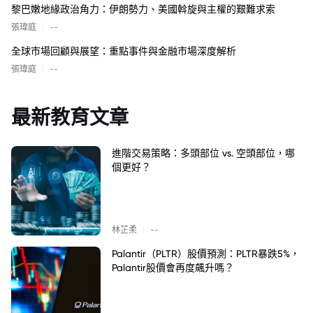
黎巴嫩地緣政治角力：伊朗勢力、美國斡旋與主權的艱難求索
|
張瑋庭
--
全球市場回顧與展望：重點事件與金融市場深度解析
|
張瑋庭
--
最新教育文章
進階交易策略：多頭部位 vs. 空頭部位，哪
個更好？
|
林芷柔
--
Palantir（PLTR）股價預測：PLTR暴跌5%，
Palantir股價會再度飆升嗎？