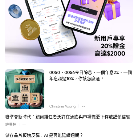
0050、0056今日除息，一個年息2%、一個
年息超過10%，你該怎麼選？
|
Christine Voong
--
聯準會新時代：鮑爾繼任者沃許在通膨與市場擔憂下釋放謹慎信號
|
許景桓
--
儲存晶片板塊反彈：AI 是否能延續週期？