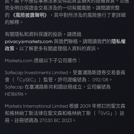
此，閣下不應從事無法承受得起資金損失的投機買賣。您應
完全明白保證金交易涉及的一切有關風險。請閱讀完整
的
《風險披露聲明》
，其中對所涉及的風險進行了更詳細
的解釋。
有關隱私和資料保護的投訴，請透過
privacy@markets.com
與我們聯絡。請閱讀我們的
隱私權
政策
，以了解更多有關處理個人資料的資訊。
Markets.com 透過以下子公司運作：
Safecap Investments Limited，受塞浦路斯證券交易委員
會（「CySEC」）監管，許可證編號為： 092/08。
Safecap 在塞浦路斯共和國註冊成立，公司編號為
HE186196。
Markets International Limited 根據 2009 年修訂的聖文森
和格林納丁斯法律在聖文森和格林納丁斯（「SVG」）註
冊，註冊號碼為 27030 BC 2023。