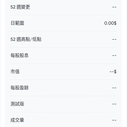
52 週變更
--
日範圍
0.00$
52 週高點/低點
--
每股股息
--
市值
--$
每股盈餘
--
測試版
--
成交量
--