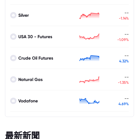
--
Silver
-1.14%
--
USA 30 - Futures
-1.09%
--
Crude Oil Futures
4.32%
--
Natural Gas
-1.35%
--
Vodafone
4.69%
最新新聞