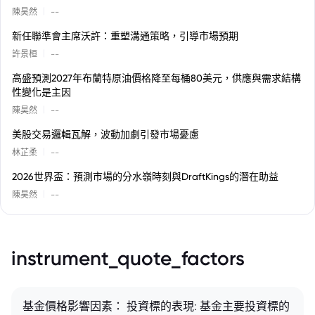
|
陳昊然
--
新任聯準會主席沃許：重塑溝通策略，引導市場預期
|
許景桓
--
高盛預測2027年布蘭特原油價格降至每桶80美元，供應與需求結構
性變化是主因
|
陳昊然
--
美股交易邏輯瓦解，波動加劇引發市場憂慮
|
林芷柔
--
2026世界盃：預測市場的分水嶺時刻與DraftKings的潛在助益
|
陳昊然
--
instrument_quote_factors
基金價格影響因素： 投資標的表現: 基金主要投資標的