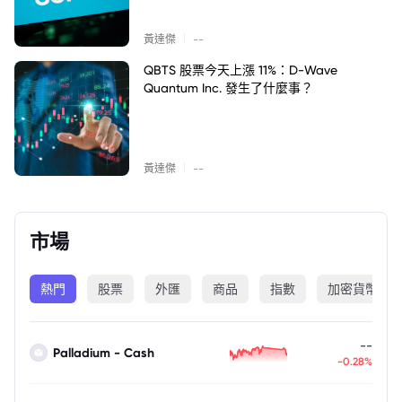
|
黃達傑
--
QBTS 股票今天上漲 11%：D-Wave
Quantum Inc. 發生了什麼事？
|
黃達傑
--
市場
熱門
股票
外匯
商品
指數
加密貨幣
--
Palladium - Cash
-0.28%