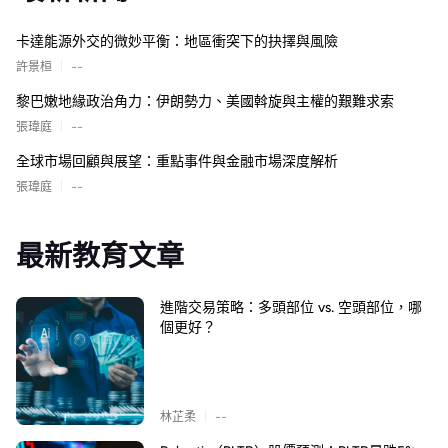
卡達能源外交的微妙平衡：地區衝突下的抉擇與風險
|
許景桓
--
黎巴嫩地緣政治角力：伊朗勢力、美國斡旋與主權的艱難求索
|
張瑋庭
--
全球市場回顧與展望：重點事件與金融市場深度解析
|
張瑋庭
--
最新教育文章
進階交易策略：多頭部位 vs. 空頭部位，哪
個更好？
|
林芷柔
--