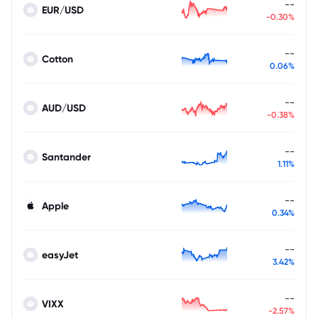
--
EUR/USD
-0.30%
--
Cotton
0.06%
--
AUD/USD
-0.38%
--
Santander
1.11%
--
Apple
0.34%
--
easyJet
3.42%
--
VIXX
-2.57%