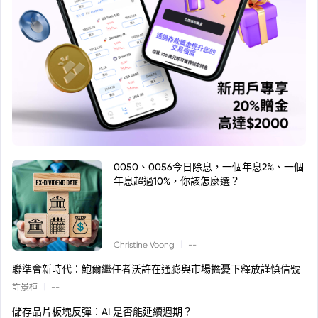
0050、0056今日除息，一個年息2%、一個
年息超過10%，你該怎麼選？
|
Christine Voong
--
聯準會新時代：鮑爾繼任者沃許在通膨與市場擔憂下釋放謹慎信號
|
許景桓
--
儲存晶片板塊反彈：AI 是否能延續週期？