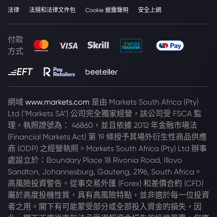
法律
法規和法律文件包
Cookie 披露聲明
安全上網
付款
方式
網域
www.markets.com
是由 Markets South Africa (Pty)
Ltd ("Markets SA") 公司完全獨家經營，該公司受 FSCA 監
理，執照證號為： 46860，並且依據 2012 年金融市場法
(Financial Markets Act) 第 19 條授予其場外衍生性商品供應
商 (ODP) 之經營執照。Markets South Africa (Pty) Ltd 辦事
處設立於：Boundary Place 18 Rivonia Road, Illovo
Sandton, Johannesburg, Gauteng, 2196, South Africa。
高風險投資警告。從事交易外匯 (Forex) 和差價合約 (CFD)
屬於高度投機性質，具有高風險特點，並非適於每一位投資
者之用。閣下有可能蒙受部分或全部投入資金的損失，因