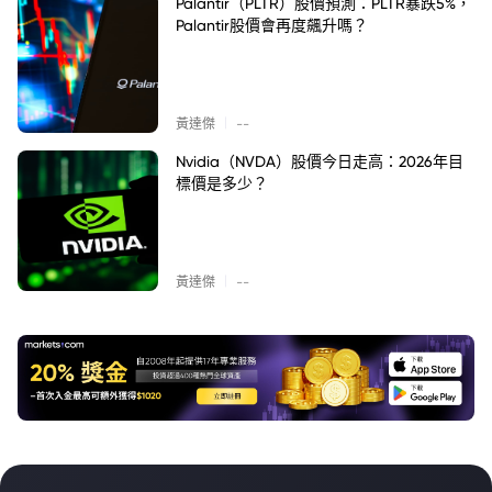
Palantir（PLTR）股價預測：PLTR暴跌5%，
Palantir股價會再度飆升嗎？
|
黃達傑
--
Nvidia（NVDA）股價今日走高：2026年目
標價是多少？
|
黃達傑
--