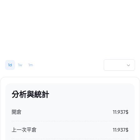
1d
1w
1m
分析與統計
開倉
11.937$
上一次平倉
11.937$