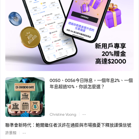
0050、0056今日除息，一個年息2%、一個
年息超過10%，你該怎麼選？
|
Christine Voong
--
聯準會新時代：鮑爾繼任者沃許在通膨與市場擔憂下釋放謹慎信號
|
許景桓
--