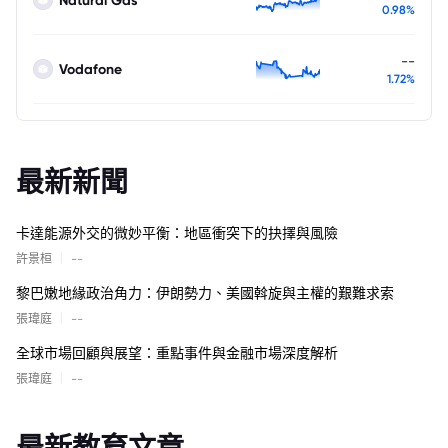
0.98%
--
Vodafone
1.72%
最新新聞
卡達能源外交的微妙平衡：地區衝突下的抉擇與風險
|
許景桓
--
黎巴嫩地緣政治角力：伊朗勢力、美國斡旋與主權的艱難求索
|
張瑋庭
--
全球市場回顧與展望：重點事件與金融市場深度解析
|
張瑋庭
--
最新教育文章