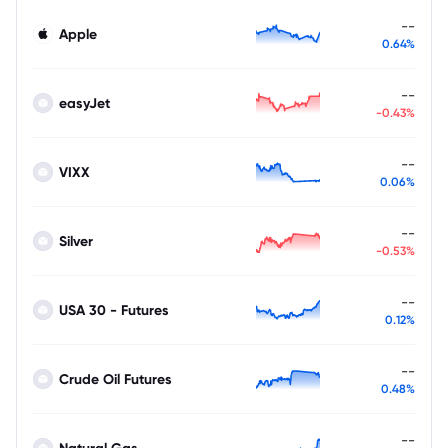
--
Apple
0.64%
--
easyJet
-0.43%
--
VIXX
0.06%
--
Silver
-0.53%
--
USA 30 - Futures
0.12%
--
Crude Oil Futures
0.48%
--
Natural Gas