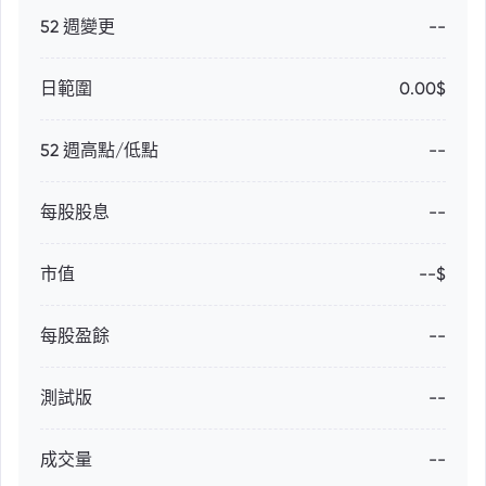
52 週變更
--
日範圍
0.00$
52 週高點/低點
--
每股股息
--
市值
--$
每股盈餘
--
測試版
--
成交量
--