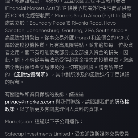
理，執照證號為： 46860，並且依據 2012 年金融市場法
(Financial Markets Act) 第 19 條授予其場外衍生性商品供應
商 (ODP) 之經營執照。Markets South Africa (Pty) Ltd 辦事
處設立於：Boundary Place 18 Rivonia Road, Illovo
Sandton, Johannesburg, Gauteng, 2196, South Africa。
高風險投資警告。從事交易外匯 (Forex) 和差價合約 (CFD)
屬於高度投機性質，具有高風險特點，並非適於每一位投資
者之用。閣下有可能蒙受部分或全部投入資金的損失，因
此，閣下不應從事無法承受得起資金損失的投機買賣。您應
完全明白保證金交易涉及的一切有關風險。請閱讀完整
的
《風險披露聲明》
，其中對所涉及的風險進行了更詳細
的解釋。
有關隱私和資料保護的投訴，請透過
privacy@markets.com
與我們聯絡。請閱讀我們的
隱私權
政策
，以了解更多有關處理個人資料的資訊。
Markets.com 透過以下子公司運作：
Safecap Investments Limited，受塞浦路斯證券交易委員