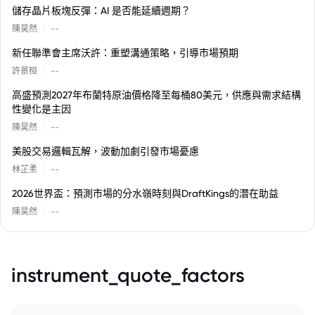
儲存晶片板塊反彈：AI 是否能延續週期？
|
陳昊然
--
新任聯準會主席沃許：重塑溝通策略，引導市場預期
|
許景桓
--
高盛預測2027年布蘭特原油價格降至每桶80美元，供應與需求結構
性變化是主因
|
陳昊然
--
美股交易邏輯瓦解，波動加劇引發市場憂慮
|
林芷柔
--
2026世界盃：預測市場的分水嶺時刻與DraftKings的潛在助益
|
陳昊然
--
instrument_quote_factors