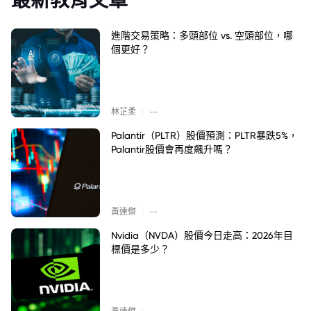
進階交易策略：多頭部位 vs. 空頭部位，哪
個更好？
|
林芷柔
--
Palantir（PLTR）股價預測：PLTR暴跌5%，
Palantir股價會再度飆升嗎？
|
黃達傑
--
Nvidia（NVDA）股價今日走高：2026年目
標價是多少？
|