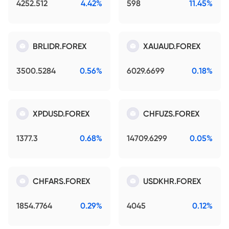
4252.512
4.42%
598
11.45%
BRLIDR.FOREX
XAUAUD.FOREX
3500.5284
0.56%
6029.6699
0.18%
XPDUSD.FOREX
CHFUZS.FOREX
1377.3
0.68%
14709.6299
0.05%
CHFARS.FOREX
USDKHR.FOREX
1854.7764
0.29%
4045
0.12%