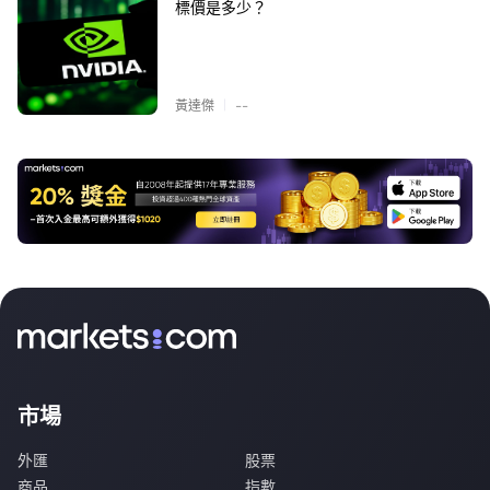
標價是多少？
|
黃達傑
--
市場
外匯
股票
商品
指數