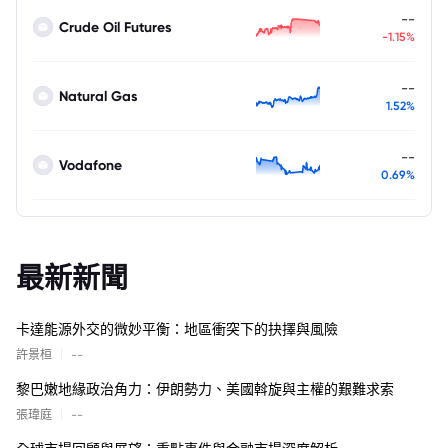
--
Crude Oil Futures
-1.15%
--
Natural Gas
1.52%
--
Vodafone
0.69%
最新新聞
卡達能源外交的微妙平衡：地區衝突下的抉擇與風險
|
許景桓
--
黎巴嫩地緣政治角力：伊朗勢力、美國斡旋與主權的艱難求索
|
張瑋庭
--