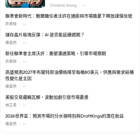
|
Christine Voong
--
聯準會新時代：鮑爾繼任者沃許在通膨與市場擔憂下釋放謹慎信號
|
許景桓
--
儲存晶片板塊反彈：AI 是否能延續週期？
|
陳昊然
--
新任聯準會主席沃許：重塑溝通策略，引導市場預期
|
許景桓
--
高盛預測2027年布蘭特原油價格降至每桶80美元，供應與需求結構
性變化是主因
|
陳昊然
--
美股交易邏輯瓦解，波動加劇引發市場憂慮
|
林芷柔
--
2026世界盃：預測市場的分水嶺時刻與DraftKings的潛在助益
|
陳昊然
--