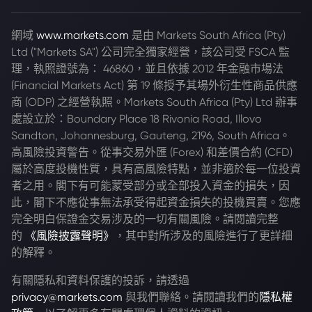
網域
www.markets.com
是由 Markets South Africa (Pty)
Ltd ("Markets SA") 公司完全獨家經營，該公司受 FSCA 監
理，執照證號為： 46860，並且依據 2012 年金融市場法
(Financial Markets Act) 第 19 條授予其場外衍生性商品供應
商 (ODP) 之經營執照。Markets South Africa (Pty) Ltd 辦事
處設立於：Boundary Place 18 Rivonia Road, Illovo
Sandton, Johannesburg, Gauteng, 2196, South Africa。
高風險投資警告。從事交易外匯 (Forex) 和差價合約 (CFD)
屬於高度投機性質，具有高風險特點，並非適於每一位投資
者之用。閣下有可能蒙受部分或全部投入資金的損失，因
此，閣下不應從事無法承受得起資金損失的投機買賣。您應
完全明白保證金交易涉及的一切有關風險。請閱讀完整
的
《風險披露聲明》
，其中對所涉及的風險進行了更詳細
的解釋。
有關隱私和資料保護的投訴，請透過
privacy@markets.com
與我們聯絡。請閱讀我們的
隱私權