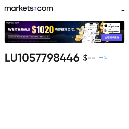
LU1057798446
$
--
--
%