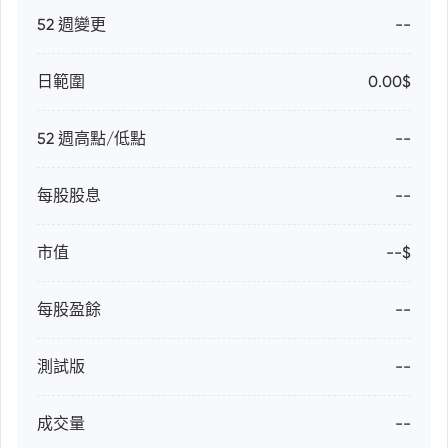
52 週變更
--
日範圍
0.00$
52 週高點/低點
--
每股股息
--
市值
--$
每股盈餘
--
測試版
--
成交量
--