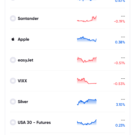
0.47%
--
Santander
-0.19%
--
Apple
0.38%
--
easyJet
-0.51%
--
VIXX
-0.53%
--
Silver
3.10%
--
USA 30 - Futures
0.23%