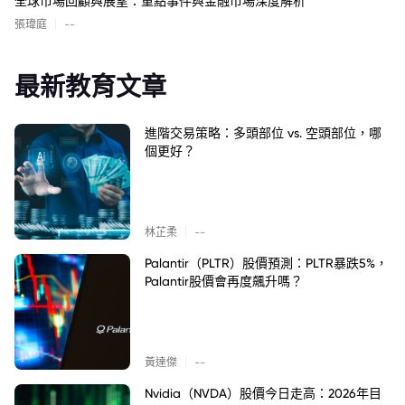
全球市場回顧與展望：重點事件與金融市場深度解析
|
張瑋庭
--
最新教育文章
進階交易策略：多頭部位 vs. 空頭部位，哪
個更好？
|
林芷柔
--
Palantir（PLTR）股價預測：PLTR暴跌5%，
Palantir股價會再度飆升嗎？
|
黃達傑
--
Nvidia（NVDA）股價今日走高：2026年目