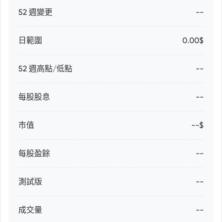
52 週變更
--
日範圍
0.00$
52 週高點/低點
--
每股股息
--
市值
--$
每股盈餘
--
測試版
--
成交量
--