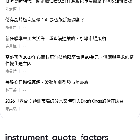
聯準會新時代：鮑爾繼任者沃許在通膨與市場擔憂下釋放謹慎信號
|
許景桓
--
儲存晶片板塊反彈：AI 是否能延續週期？
|
陳昊然
--
新任聯準會主席沃許：重塑溝通策略，引導市場預期
|
許景桓
--
高盛預測2027年布蘭特原油價格降至每桶80美元，供應與需求結構
性變化是主因
|
陳昊然
--
美股交易邏輯瓦解，波動加劇引發市場憂慮
|
林芷柔
--
2026世界盃：預測市場的分水嶺時刻與DraftKings的潛在助益
|
陳昊然
--
instrument_quote_factors