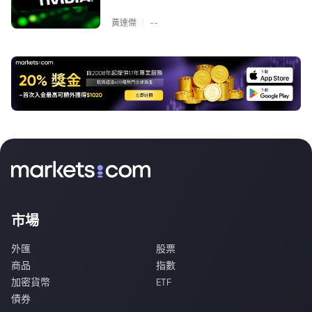
|
黃達傑
--
市場
外匯
股票
商品
指數
加密貨幣
ETF
債券