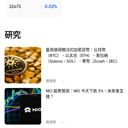
22475
0.02%
研究
臺灣值得關注的加密貨幣：比特幣
（BTC）、以太坊（ETH）、索拉納
（Solana，SOL）、零幣（Zcash，ZEC）
|
黃達傑
--
NIO 股票預測：NIO 今天下跌 5%，未來會怎
樣？
|
黃達傑
--