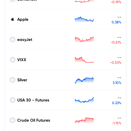
-0.19%
--
Apple
0.38%
--
easyJet
-0.51%
--
VIXX
-0.53%
--
Silver
3.10%
--
USA 30 - Futures
0.23%
--
Crude Oil Futures
-1.15%