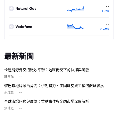
--
Natural Gas
1.52%
--
Vodafone
0.69%
最新新聞
卡達能源外交的微妙平衡：地區衝突下的抉擇與風險
|
許景桓
--
黎巴嫩地緣政治角力：伊朗勢力、美國斡旋與主權的艱難求索
|
張瑋庭
--
全球市場回顧與展望：重點事件與金融市場深度解析
|
張瑋庭
--