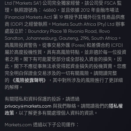
Ltd ("Markets SA") 公司完全獨家經營，該公司受 FSCA 監
理，執照證號為： 46860，並且依據 2012 年金融市場法
(Financial Markets Act) 第 19 條授予其場外衍生性商品供應
商 (ODP) 之經營執照。Markets South Africa (Pty) Ltd 辦事
處設立於：Boundary Place 18 Rivonia Road, Illovo
Sandton, Johannesburg, Gauteng, 2196, South Africa。
高風險投資警告。從事交易外匯 (Forex) 和差價合約 (CFD)
屬於高度投機性質，具有高風險特點，並非適於每一位投資
者之用。閣下有可能蒙受部分或全部投入資金的損失，因
此，閣下不應從事無法承受得起資金損失的投機買賣。您應
完全明白保證金交易涉及的一切有關風險。請閱讀完整
的
《風險披露聲明》
，其中對所涉及的風險進行了更詳細
的解釋。
有關隱私和資料保護的投訴，請透過
privacy@markets.com
與我們聯絡。請閱讀我們的
隱私權
政策
，以了解更多有關處理個人資料的資訊。
Markets.com 透過以下子公司運作：