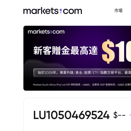
市場
LU1050469524
$
--