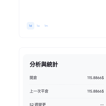
1d
1w
1m
分析與統計
開倉
115.8866$
上一次平倉
115.8866$
52 週變更
--