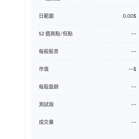
日範圍
0.00$
52 週高點/低點
--
每股股息
--
市值
--$
每股盈餘
--
測試版
--
成交量
--