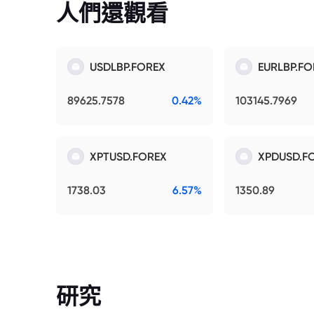
人們還觀看
USDLBP.FOREX
EURLBP.FO
89625.7578
0.42%
103145.7969
XPTUSD.FOREX
XPDUSD.F
1738.03
6.57%
1350.89
研究