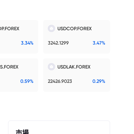
P.FOREX
USDCOP.FOREX
3.34%
3242.1299
3.47%
S.FOREX
USDLAK.FOREX
0.59%
22426.9023
0.29%
市場