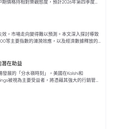
期價格持相對樂觀態度，預計2026年第四季度布
亞那、委內瑞拉及阿聯酋的產量提升，加上需求端
關鍵因素。對於荷莫茲海峽的運輸干擾，高盛判斷
600萬桶）因需求疲軟和市場已存在的供過於求而
地緣政治不確定性仍可能導致劇烈價格波動，若出
失效，市場走向變得難以預測。本文深入探討導致
端情況下2027年甚至可能觸及140美元。相對地，
00等主要指數的漣漪效應，以及經濟數據釋放的
至每桶70美元左右，2027年則可能降至每桶60
為新常態。重點摘要包括：先前「逢低買入」策略
被視為關鍵的短期市場指標。 **核心要
s的潛在助益
** 標普500指數出
發展的「分水嶺時刻」，美國在Kalshi和
ftKings被視為主要受益者，將憑藉其強大的行銷管
格
來的NFL賽季做準備。
分析師的悲觀情緒升溫，多家機構發出熊市預警信號。