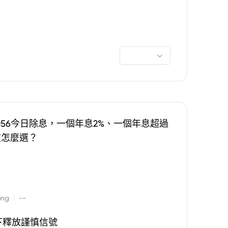
0056今日除息，一個年息2%、一個年息超過
該怎麼選？
|
ong
--
下釋放謹慎信號