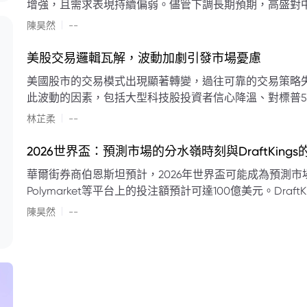
增強，且需求表現持續偏弱。儘管下調長期預期，高盛對中
蘭特原油均價為每桶90美元。該行認為，美國、巴西、圭
|
陳昊然
--
結構性變化，正在重塑市場平衡，其中中國新能源轉型是
其影響低於預期，二季度的全球供應缺口（每日500萬至
美股交易邏輯瓦解，波動加劇引發市場憂慮
得到緩衝。預計海灣產油國出口將於8月底恢復正常，但
美國股市的交易模式出現顯著轉變，過往可靠的交易策略
口受阻持續，2026年底油價可能升至每桶110美元以上，極
此波動的因素，包括大型科技股投資者信心降溫、對標普5
若供應快速恢復且需求進一步走弱，2026年底油價可能回落
矛盾信號。專家意見顯示，雙向交易與市場震盪加劇將成
|
美元。
林芷柔
--
的失效、通膨與就業數據的影響，以及聯準會即將發布的政策決策
點：** * **交易邏輯轉變：** 順勢做多的市場邏輯已瓦解，市場走向變得難以預測。 * **科技股信心減弱：**
2026世界盃：預測市場的分水嶺時刻與DraftKing
過去的市場領頭羊大型科技股，投資者信心明顯降溫，股價表現反覆。 * **指數波動擴大：
華爾街券商伯恩斯坦預計，2026年世界盃可能成為預測市場
現顯著的單日反轉幅度，整體市場穩定性大幅下降。 * **經濟數據拉扯：** 經濟數據表現出韌性與聯準會緊
Polymarket等平台上的投注額預計可達100億美元。Dra
縮貨幣政策預期升溫之間形成拉扯，加劇市場不確定性。 * **專家預期：** 預計將持續出現板塊輪動與風
道、西班牙語轉播權以及對預測市場業務的拓展，為即將到
|
切換，投資者意見分歧程度處於極高水平。 * **聚焦聯準會：** 聯準會的利率決議及後續記者會，被視為短
陳昊然
--
期市場風向標。 * **華爾街謹慎：** 華爾街