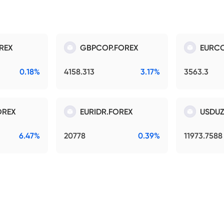
REX
GBPCOP.FOREX
EURCO
0.18%
4158.313
3.17%
3563.3
OREX
EURIDR.FOREX
USDUZ
6.47%
20778
0.39%
11973.7588