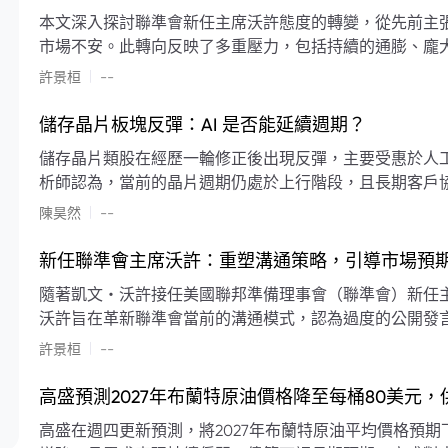
本文深入探討聯準會新任主席沃許態度的轉變，從先前主
市場不安。此轉向反映了多重壓力，包括持續的通膨、龐
素限制了聯準會實施降息或激進縮減資產負債表的空間。
|
許景桓
--
利率以及避免可能破壞市場穩定的行動上。
儲存晶片板塊反彈：AI 是否能延續週期？
儲存晶片類股在經歷一輪修正後出現反彈，主要受惠於人工智
析師認為，當前的晶片週期仍處於上行階段，且長期客戶
限的支撐下，價格預期將持續走高。
|
陳昊然
--
新任聯準會主席沃許：重塑溝通策略，引導市場預
隨著凱文・沃許接任美國聯邦準備理事會（聯準會）新任
沃許旨在革新聯準會當前的溝通模式，認為過度的公開發
計畫重塑政策預期的發布方式及其頻率，目標是減少對預
|
許景桓
--
高盛預測2027年布蘭特原油價格降至每桶80美元
高盛在週四更新預測，將2027年布蘭特原油平均價格預期