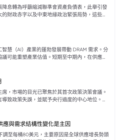
張降息轉為呼籲縮減聯準會資產負債表，此舉引發
大的財政赤字以及中東地緣政治緊張局勢，這些因
專家預計將進入政策觀望期，重點將放在維持較高
慧（AI）產業的蓬勃發展帶動 DRAM 需求。分
協議可能重塑產業估值。短期至中期內，在供應受
期
主席，市場的目光已聚焦於其首次政策決策會議。
言導致政策失誤，並賦予央行過度的中心地位。他
期市場信號的依賴，並強化對經濟基本面的關注。
，供應與需求結構性變化是主因
下調至每桶80美元，主要原因是全球供應增長勢頭