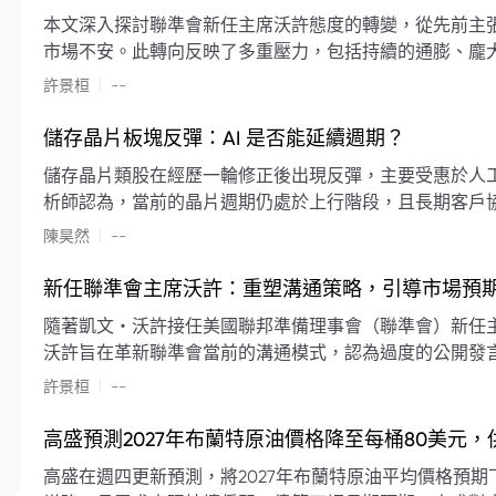
本文深入探討聯準會新任主席沃許態度的轉變，從先前主
市場不安。此轉向反映了多重壓力，包括持續的通膨、龐
素限制了聯準會實施降息或激進縮減資產負債表的空間。
|
許景桓
--
利率以及避免可能破壞市場穩定的行動上。
儲存晶片板塊反彈：AI 是否能延續週期？
儲存晶片類股在經歷一輪修正後出現反彈，主要受惠於人工智
析師認為，當前的晶片週期仍處於上行階段，且長期客戶
限的支撐下，價格預期將持續走高。
|
陳昊然
--
新任聯準會主席沃許：重塑溝通策略，引導市場預
隨著凱文・沃許接任美國聯邦準備理事會（聯準會）新任
沃許旨在革新聯準會當前的溝通模式，認為過度的公開發
計畫重塑政策預期的發布方式及其頻率，目標是減少對預
|
許景桓
--
高盛預測2027年布蘭特原油價格降至每桶80美元
高盛在週四更新預測，將2027年布蘭特原油平均價格預期