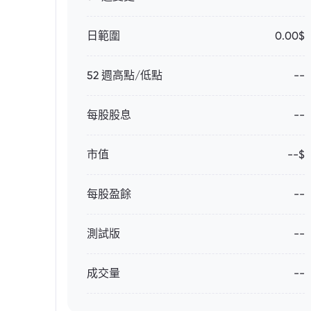
日範圍
0.00$
52 週高點/低點
--
每股股息
--
市值
--$
每股盈餘
--
測試版
--
成交量
--