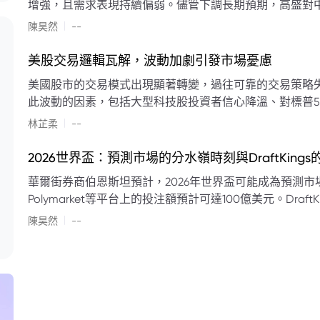
增強，且需求表現持續偏弱。儘管下調長期預期，高盛對中
蘭特原油均價為每桶90美元。該行認為，美國、巴西、圭
|
陳昊然
--
結構性變化，正在重塑市場平衡，其中中國新能源轉型是
其影響低於預期，二季度的全球供應缺口（每日500萬至
美股交易邏輯瓦解，波動加劇引發市場憂慮
得到緩衝。預計海灣產油國出口將於8月底恢復正常，但
美國股市的交易模式出現顯著轉變，過往可靠的交易策略
口受阻持續，2026年底油價可能升至每桶110美元以上，極
此波動的因素，包括大型科技股投資者信心降溫、對標普5
若供應快速恢復且需求進一步走弱，2026年底油價可能回落
矛盾信號。專家意見顯示，雙向交易與市場震盪加劇將成
|
美元。
林芷柔
--
的失效、通膨與就業數據的影響，以及聯準會即將發布的政策決策
點：** * **交易邏輯轉變：** 順勢做多的市場邏輯已瓦解，市場走向變得難以預測。 * **科技股信心減弱：**
2026世界盃：預測市場的分水嶺時刻與DraftKing
過去的市場領頭羊大型科技股，投資者信心明顯降溫，股價表現反覆。 * **指數波動擴大：
華爾街券商伯恩斯坦預計，2026年世界盃可能成為預測市場
現顯著的單日反轉幅度，整體市場穩定性大幅下降。 * **經濟數據拉扯：** 經濟數據表現出韌性與聯準會緊
Polymarket等平台上的投注額預計可達100億美元。Dra
縮貨幣政策預期升溫之間形成拉扯，加劇市場不確定性。 * **專家預期：** 預計將持續出現板塊輪動與風
道、西班牙語轉播權以及對預測市場業務的拓展，為即將到
|
切換，投資者意見分歧程度處於極高水平。 * **聚焦聯準會：** 聯準會的利率決議及後續記者會，被視為短
陳昊然
--
期市場風向標。 * **華爾街謹慎：** 華爾街