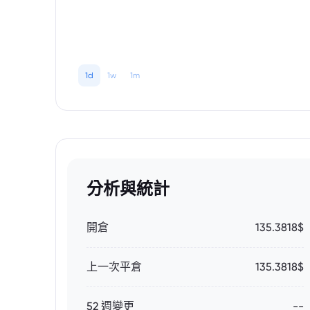
1d
1w
1m
分析與統計
開倉
135.3818$
上一次平倉
135.3818$
52 週變更
--