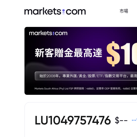
市場
LU1049757476
$
--
--