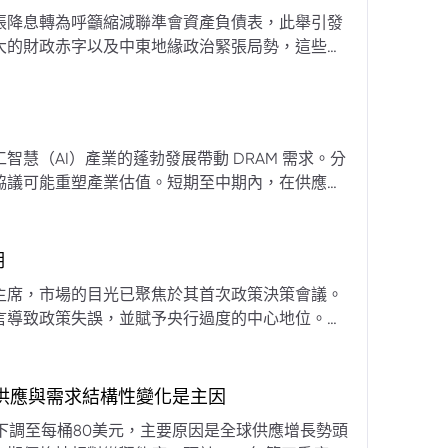
張降息轉為呼籲縮減聯準會資產負債表，此舉引發
大的財政赤字以及中東地緣政治緊張局勢，這些因
專家預計將進入政策觀望期，重點將放在維持較高
慧（AI）產業的蓬勃發展帶動 DRAM 需求。分
協議可能重塑產業估值。短期至中期內，在供應受
期
主席，市場的目光已聚焦於其首次政策決策會議。
言導致政策失誤，並賦予央行過度的中心地位。他
期市場信號的依賴，並強化對經濟基本面的關注。
，供應與需求結構性變化是主因
下調至每桶80美元，主要原因是全球供應增長勢頭