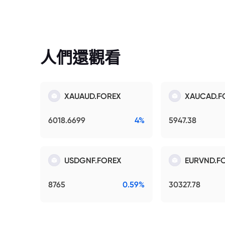
人們還觀看
XAUAUD.FOREX
XAUCAD.F
6018.6699
4%
5947.38
USDGNF.FOREX
EURVND.F
8765
0.59%
30327.78