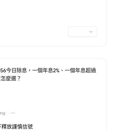
0056今日除息，一個年息2%、一個年息超過
該怎麼選？
|
ong
--
下釋放謹慎信號