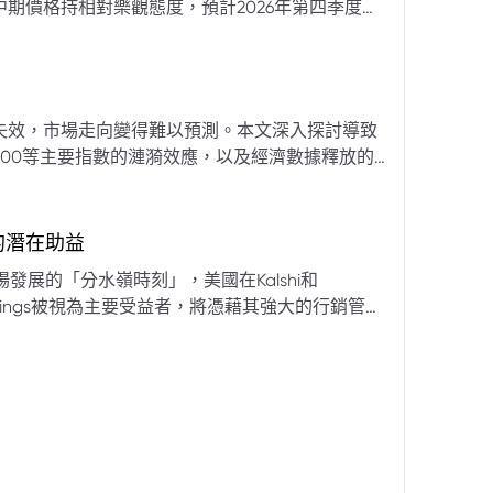
期價格持相對樂觀態度，預計2026年第四季度布
亞那、委內瑞拉及阿聯酋的產量提升，加上需求端
關鍵因素。對於荷莫茲海峽的運輸干擾，高盛判斷
600萬桶）因需求疲軟和市場已存在的供過於求而
地緣政治不確定性仍可能導致劇烈價格波動，若出
失效，市場走向變得難以預測。本文深入探討導致
端情況下2027年甚至可能觸及140美元。相對地，
00等主要指數的漣漪效應，以及經濟數據釋放的
至每桶70美元左右，2027年則可能降至每桶60
為新常態。重點摘要包括：先前「逢低買入」策略
被視為關鍵的短期市場指標。 **核心要
s的潛在助益
** 標普500指數出
發展的「分水嶺時刻」，美國在Kalshi和
ftKings被視為主要受益者，將憑藉其強大的行銷管
格
來的NFL賽季做準備。
分析師的悲觀情緒升溫，多家機構發出熊市預警信號。