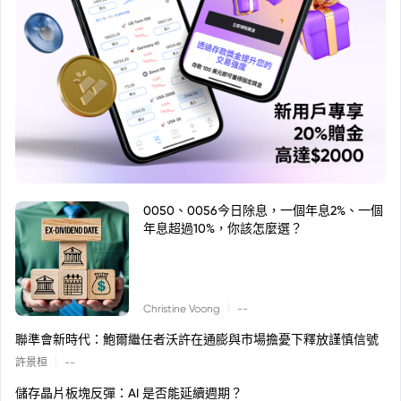
0050、0056今日除息，一個年息2%、一個
年息超過10%，你該怎麼選？
|
Christine Voong
--
聯準會新時代：鮑爾繼任者沃許在通膨與市場擔憂下釋放謹慎信號
|
許景桓
--
儲存晶片板塊反彈：AI 是否能延續週期？