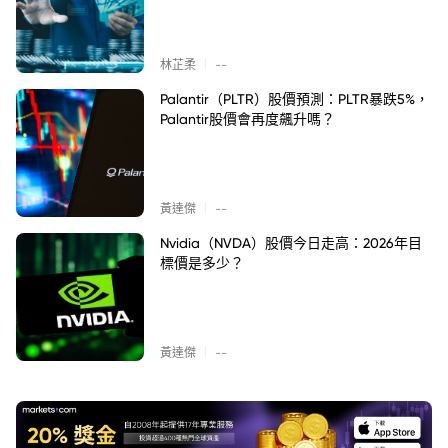
|
林芷柔
--
Palantir（PLTR）股價預測：PLTR暴跌5%，
Palantir股價會再度飆升嗎？
|
黃達傑
--
Nvidia（NVDA）股價今日走高：2026年目
標價是多少？
|
黃達傑
--