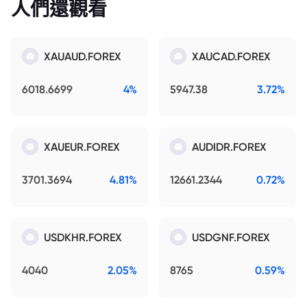
人們還觀看
XAUAUD.FOREX
XAUCAD.FOREX
6018.6699
4%
5947.38
3.72%
XAUEUR.FOREX
AUDIDR.FOREX
3701.3694
4.81%
12661.2344
0.72%
USDKHR.FOREX
USDGNF.FOREX
4040
2.05%
8765
0.59%