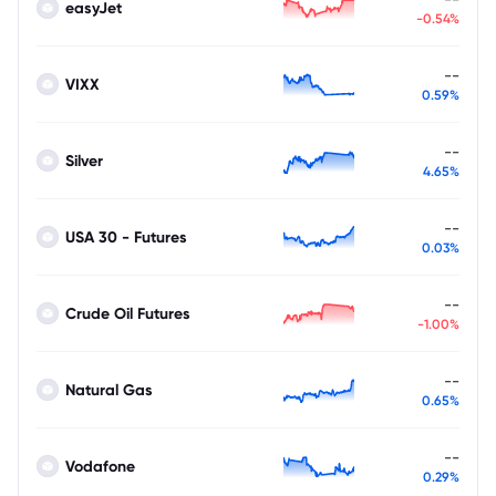
easyJet
-0.54%
--
VIXX
0.59%
--
Silver
4.65%
--
USA 30 - Futures
0.03%
--
Crude Oil Futures
-1.00%
--
Natural Gas
0.65%
--
Vodafone
0.29%