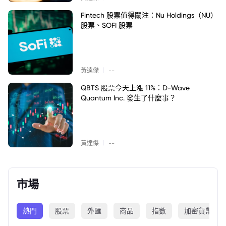
Fintech 股票值得關注：Nu Holdings（NU）
股票、SOFI 股票
|
黃達傑
--
QBTS 股票今天上漲 11%：D-Wave
Quantum Inc. 發生了什麼事？
|
黃達傑
--
市場
熱門
股票
外匯
商品
指數
加密貨幣