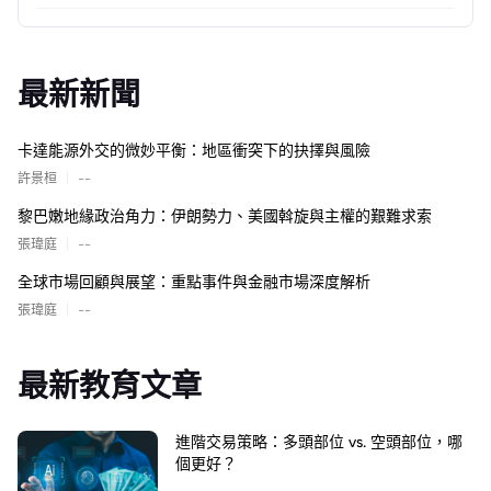
最新新聞
卡達能源外交的微妙平衡：地區衝突下的抉擇與風險
|
許景桓
--
黎巴嫩地緣政治角力：伊朗勢力、美國斡旋與主權的艱難求索
|
張瑋庭
--
全球市場回顧與展望：重點事件與金融市場深度解析
|
張瑋庭
--
最新教育文章
進階交易策略：多頭部位 vs. 空頭部位，哪
個更好？