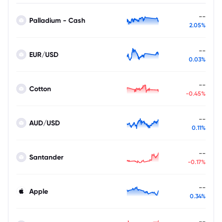
--
Palladium - Cash
2.05%
--
EUR/USD
0.03%
--
Cotton
-0.45%
--
AUD/USD
0.11%
--
Santander
-0.17%
--
Apple
0.34%
--