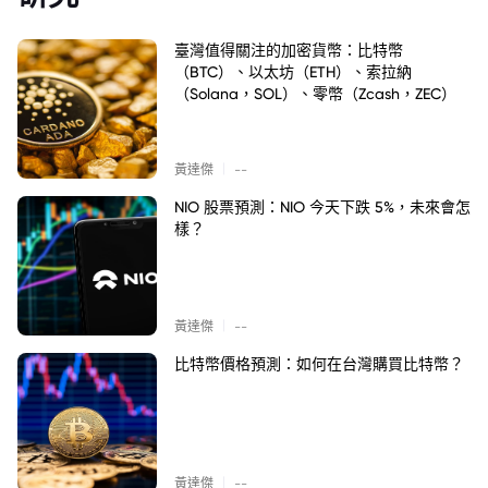
臺灣值得關注的加密貨幣：比特幣
（BTC）、以太坊（ETH）、索拉納
（Solana，SOL）、零幣（Zcash，ZEC）
|
黃達傑
--
NIO 股票預測：NIO 今天下跌 5%，未來會怎
樣？
|
黃達傑
--
比特幣價格預測：如何在台灣購買比特幣？
|
黃達傑
--