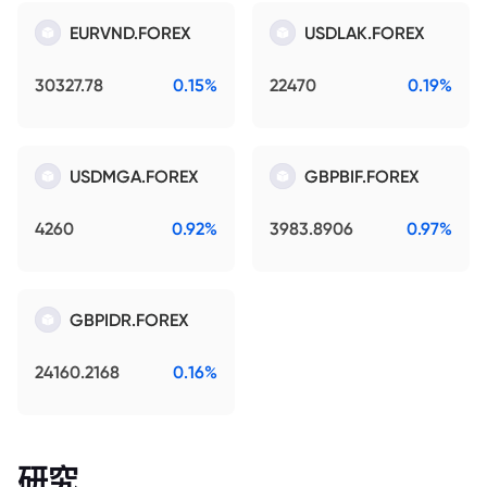
EURVND.FOREX
USDLAK.FOREX
30327.78
0.15%
22470
0.19%
USDMGA.FOREX
GBPBIF.FOREX
4260
0.92%
3983.8906
0.97%
GBPIDR.FOREX
24160.2168
0.16%
研究