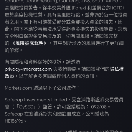
Sandton, Johannesburg, Gauteng, 2196, South Africa。
高風險投資警告。從事交易外匯 (Forex) 和差價合約 (CFD)
屬於高度投機性質，具有高風險特點，並非適於每一位投資
者之用。閣下有可能蒙受部分或全部投入資金的損失，因
此，閣下不應從事無法承受得起資金損失的投機買賣。您應
完全明白保證金交易涉及的一切有關風險。請閱讀完整
的
《風險披露聲明》
，其中對所涉及的風險進行了更詳細
的解釋。
有關隱私和資料保護的投訴，請透過
privacy@markets.com
與我們聯絡。請閱讀我們的
隱私權
政策
，以了解更多有關處理個人資料的資訊。
Markets.com 透過以下子公司運作：
Safecap Investments Limited，受塞浦路斯證券交易委員
會（「CySEC」）監管，許可證編號為： 092/08。
Safecap 在塞浦路斯共和國註冊成立，公司編號為
HE186196。