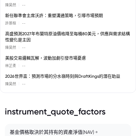
|
陳昊然
--
新任聯準會主席沃許：重塑溝通策略，引導市場預期
|
許景桓
--
高盛預測2027年布蘭特原油價格降至每桶80美元，供應與需求結構
性變化是主因
|
陳昊然
--
美股交易邏輯瓦解，波動加劇引發市場憂慮
|
林芷柔
--
2026世界盃：預測市場的分水嶺時刻與DraftKings的潛在助益
|
陳昊然
--
instrument_quote_factors
基金價格取決於其持有的資產淨值(NAV)。