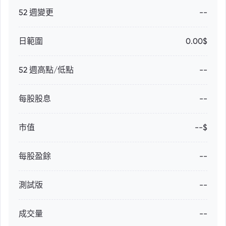
52 週變更
--
日範圍
0.00$
52 週高點/低點
--
每股股息
--
市值
--$
每股盈餘
--
測試版
--
成交量
--