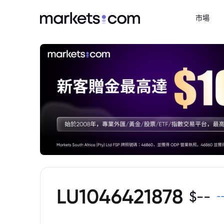
市場
LU1046421878
$
--
-