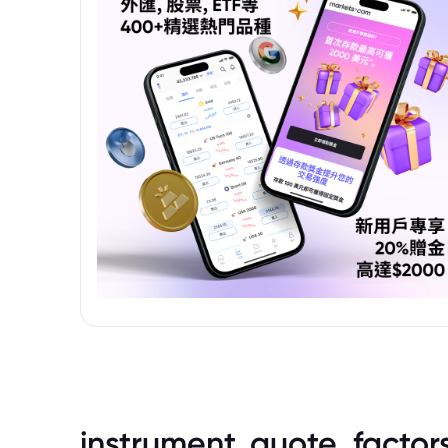
instrument_quote_factor