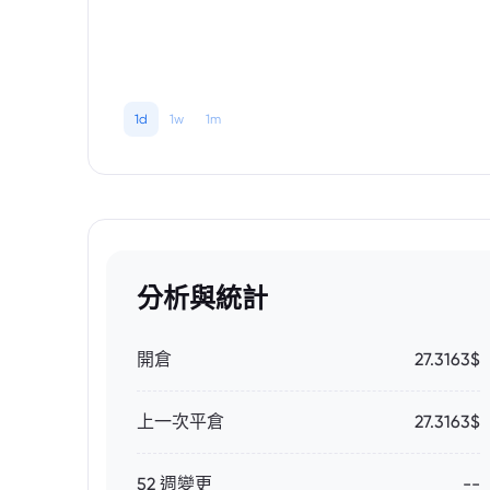
1d
1w
1m
分析與統計
開倉
27.3163$
上一次平倉
27.3163$
52 週變更
--