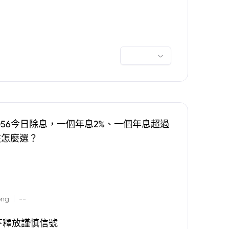
0056今日除息，一個年息2%、一個年息超過
該怎麼選？
|
ong
--
下釋放謹慎信號