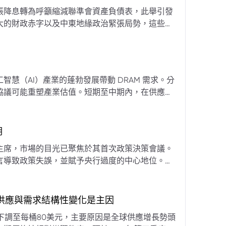
張降息轉為呼籲縮減聯準會資產負債表，此舉引發
大的財政赤字以及中東地緣政治緊張局勢，這些因
專家預計將進入政策觀望期，重點將放在維持較高
慧（AI）產業的蓬勃發展帶動 DRAM 需求。分
協議可能重塑產業估值。短期至中期內，在供應受
期
主席，市場的目光已聚焦於其首次政策決策會議。
言導致政策失誤，並賦予央行過度的中心地位。他
期市場信號的依賴，並強化對經濟基本面的關注。
，供應與需求結構性變化是主因
下調至每桶80美元，主要原因是全球供應增長勢頭