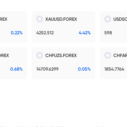
REX
XAUUSD.FOREX
USDSO
0.22%
4252.512
4.42%
598
OREX
CHFUZS.FOREX
CHFAR
0.68%
14709.6299
0.05%
1854.7764