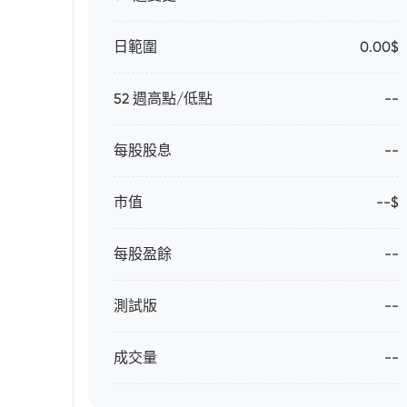
日範圍
0.00$
52 週高點/低點
--
每股股息
--
市值
--$
每股盈餘
--
測試版
--
成交量
--