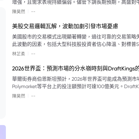
增強，且需求表現持續偏弱。儘管下調長期預期，高盛對中
蘭特原油均價為每桶90美元。該行認為，美國、巴西、圭
|
陳昊然
--
結構性變化，正在重塑市場平衡，其中中國新能源轉型是
其影響低於預期，二季度的全球供應缺口（每日500萬至
美股交易邏輯瓦解，波動加劇引發市場憂慮
得到緩衝。預計海灣產油國出口將於8月底恢復正常，但
美國股市的交易模式出現顯著轉變，過往可靠的交易策略
口受阻持續，2026年底油價可能升至每桶110美元以上，極
此波動的因素，包括大型科技股投資者信心降溫、對標普5
若供應快速恢復且需求進一步走弱，2026年底油價可能回落
矛盾信號。專家意見顯示，雙向交易與市場震盪加劇將成
|
美元。
林芷柔
--
的失效、通膨與就業數據的影響，以及聯準會即將發布的政策決策
點：** * **交易邏輯轉變：** 順勢做多的市場邏輯已瓦解，市場走向變得難以預測。 * **科技股信心減弱：**
2026世界盃：預測市場的分水嶺時刻與DraftKing
過去的市場領頭羊大型科技股，投資者信心明顯降溫，股價表現反覆。 * **指數波動擴大：
華爾街券商伯恩斯坦預計，2026年世界盃可能成為預測市場
現顯著的單日反轉幅度，整體市場穩定性大幅下降。 * **經濟數據拉扯：** 經濟數據表現出韌性與聯準會緊
Polymarket等平台上的投注額預計可達100億美元。Dra
縮貨幣政策預期升溫之間形成拉扯，加劇市場不確定性。 * **專家預期：** 預計將持續出現板塊輪動與風
道、西班牙語轉播權以及對預測市場業務的拓展，為即將到
|
切換，投資者意見分歧程度處於極高水平。 * **聚焦聯準會：** 聯準會的利率決議及後續記者會，被視為短
陳昊然
--
期市場風向標。 * **華爾街謹慎：** 華爾街