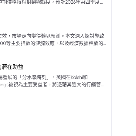
期價格持相對樂觀態度，預計2026年第四季度布
亞那、委內瑞拉及阿聯酋的產量提升，加上需求端
關鍵因素。對於荷莫茲海峽的運輸干擾，高盛判斷
600萬桶）因需求疲軟和市場已存在的供過於求而
地緣政治不確定性仍可能導致劇烈價格波動，若出
失效，市場走向變得難以預測。本文深入探討導致
端情況下2027年甚至可能觸及140美元。相對地，
00等主要指數的漣漪效應，以及經濟數據釋放的
至每桶70美元左右，2027年則可能降至每桶60
為新常態。重點摘要包括：先前「逢低買入」策略
被視為關鍵的短期市場指標。 **核心要
s的潛在助益
** 標普500指數出
發展的「分水嶺時刻」，美國在Kalshi和
ftKings被視為主要受益者，將憑藉其強大的行銷管
格
來的NFL賽季做準備。
分析師的悲觀情緒升溫，多家機構發出熊市預警信號。