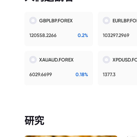
GBPLBP.FOREX
EURLBP.FO
120558.2266
0.2%
103297.2969
XAUAUD.FOREX
XPDUSD.F
6029.6699
0.18%
1377.3
研究