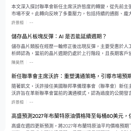
本文深入探討聯準會新任主席沃許態度的轉變，從先前主
市場不安。此轉向反映了多重壓力，包括持續的通膨、龐
素限制了聯準會實施降息或激進縮減資產負債表的空間。
|
許景桓
--
利率以及避免可能破壞市場穩定的行動上。
儲存晶片板塊反彈：AI 是否能延續週期？
儲存晶片類股在經歷一輪修正後出現反彈，主要受惠於人工智
析師認為，當前的晶片週期仍處於上行階段，且長期客戶
限的支撐下，價格預期將持續走高。
|
陳昊然
--
新任聯準會主席沃許：重塑溝通策略，引導市場預
隨著凱文・沃許接任美國聯邦準備理事會（聯準會）新任
沃許旨在革新聯準會當前的溝通模式，認為過度的公開發
計畫重塑政策預期的發布方式及其頻率，目標是減少對預
|
許景桓
--
高盛預測2027年布蘭特原油價格降至每桶80美元
高盛在週四更新預測，將2027年布蘭特原油平均價格預期