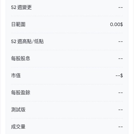
52 週變更
--
日範圍
0.00$
52 週高點/低點
--
每股股息
--
市值
--$
每股盈餘
--
測試版
--
成交量
--