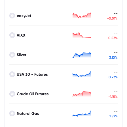
--
easyJet
-0.51%
--
VIXX
-0.53%
--
Silver
3.10%
--
USA 30 - Futures
0.23%
--
Crude Oil Futures
-1.15%
--
Natural Gas
1.52%