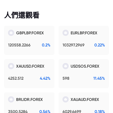
人們還觀看
GBPLBP.FOREX
EURLBP.FOREX
120558.2266
0.2%
103297.2969
0.22%
XAUUSD.FOREX
USDSOS.FOREX
4252.512
4.42%
598
11.45%
BRLIDR.FOREX
XAUAUD.FOREX
3500.5284
0.56%
6029.6699
0.18%