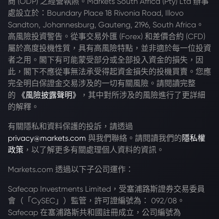
商 (ODP) 之經營執照。Markets South Africa (Pty) Ltd 辦事
處設立於：Boundary Place 18 Rivonia Road, Illovo
Sandton, Johannesburg, Gauteng, 2196, South Africa。
高風險投資警告。從事交易外匯 (Forex) 和差價合約 (CFD)
屬於高度投機性質，具有高風險特點，並非適於每一位投資
者之用。閣下有可能蒙受部分或全部投入資金的損失，因
此，閣下不應從事無法承受得起資金損失的投機買賣。您應
完全明白保證金交易涉及的一切有關風險。請閱讀完整
的
《風險披露聲明》
，其中對所涉及的風險進行了更詳細
的解釋。
有關隱私和資料保護的投訴，請透過
privacy@markets.com
與我們聯絡。請閱讀我們的
隱私權
政策
，以了解更多有關處理個人資料的資訊。
Markets.com 透過以下子公司運作：
Safecap Investments Limited，受塞浦路斯證券交易委員
會（「CySEC」）監管，許可證編號為： 092/08。
Safecap 在塞浦路斯共和國註冊成立，公司編號為