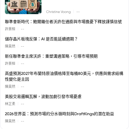
|
Christine Voong
--
聯準會新時代：鮑爾繼任者沃許在通膨與市場擔憂下釋放謹慎信號
|
許景桓
--
儲存晶片板塊反彈：AI 是否能延續週期？
|
陳昊然
--
新任聯準會主席沃許：重塑溝通策略，引導市場預期
|
許景桓
--
高盛預測2027年布蘭特原油價格降至每桶80美元，供應與需求結構
性變化是主因
|
陳昊然
--
美股交易邏輯瓦解，波動加劇引發市場憂慮
|
林芷柔
--
2026世界盃：預測市場的分水嶺時刻與DraftKings的潛在助益
|
陳昊然
--