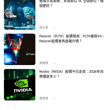
進階交易策略：多頭部位 vs. 空頭部位，哪
個更好？
|
林芷柔
--
Palantir（PLTR）股價預測：PLTR暴跌5%，
Palantir股價會再度飆升嗎？
|
黃達傑
--
Nvidia（NVDA）股價今日走高：2026年目
標價是多少？
|
黃達傑
--