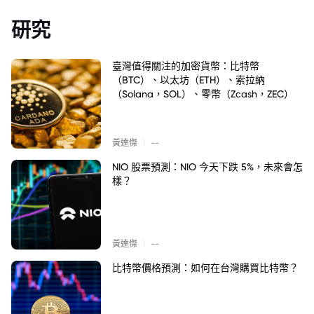
研究
臺灣值得關注的加密貨幣：比特幣
（BTC）、以太坊（ETH）、索拉納
（Solana，SOL）、零幣（Zcash，ZEC）
|
黃達傑
--
NIO 股票預測：NIO 今天下跌 5%，未來會怎
樣？
|
黃達傑
--
比特幣價格預測：如何在台灣購買比特幣？