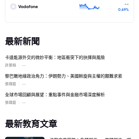
--
Vodafone
0.69%
最新新聞
卡達能源外交的微妙平衡：地區衝突下的抉擇與風險
|
許景桓
--
黎巴嫩地緣政治角力：伊朗勢力、美國斡旋與主權的艱難求索
|
張瑋庭
--
全球市場回顧與展望：重點事件與金融市場深度解析
|
張瑋庭
--
最新教育文章