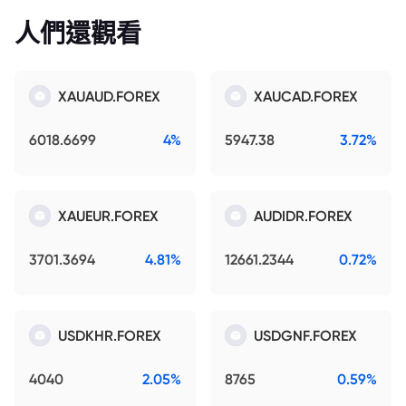
人們還觀看
XAUAUD.FOREX
XAUCAD.FOREX
6018.6699
4%
5947.38
3.72%
XAUEUR.FOREX
AUDIDR.FOREX
3701.3694
4.81%
12661.2344
0.72%
USDKHR.FOREX
USDGNF.FOREX
4040
2.05%
8765
0.59%