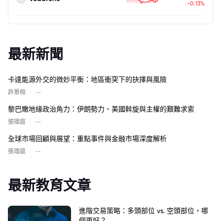
-0.13%
最新新聞
卡達能源外交的微妙平衡：地區衝突下的抉擇與風險
|
許景桓
--
黎巴嫩地緣政治角力：伊朗勢力、美國斡旋與主權的艱難求索
|
張瑋庭
--
全球市場回顧與展望：重點事件與金融市場深度解析
|
張瑋庭
--
最新教育文章
進階交易策略：多頭部位 vs. 空頭部位，哪
個更好？