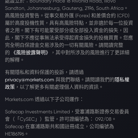
處設立於：Boundary Place 18 Rivonia Road, Illovo
Sandton, Johannesburg, Gauteng, 2196, South Africa。
高風險投資警告。從事交易外匯 (Forex) 和差價合約 (CFD)
屬於高度投機性質，具有高風險特點，並非適於每一位投資
者之用。閣下有可能蒙受部分或全部投入資金的損失，因
此，閣下不應從事無法承受得起資金損失的投機買賣。您應
完全明白保證金交易涉及的一切有關風險。請閱讀完整
的
《風險披露聲明》
，其中對所涉及的風險進行了更詳細
的解釋。
有關隱私和資料保護的投訴，請透過
privacy@markets.com
與我們聯絡。請閱讀我們的
隱私權
政策
，以了解更多有關處理個人資料的資訊。
Markets.com 透過以下子公司運作：
Safecap Investments Limited，受塞浦路斯證券交易委員
會（「CySEC」）監管，許可證編號為： 092/08。
Safecap 在塞浦路斯共和國註冊成立，公司編號為
HE186196。