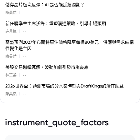
儲存晶片板塊反彈：AI 是否能延續週期？
|
陳昊然
--
新任聯準會主席沃許：重塑溝通策略，引導市場預期
|
許景桓
--
高盛預測2027年布蘭特原油價格降至每桶80美元，供應與需求結構
性變化是主因
|
陳昊然
--
美股交易邏輯瓦解，波動加劇引發市場憂慮
|
林芷柔
--
2026世界盃：預測市場的分水嶺時刻與DraftKings的潛在助益
|
陳昊然
--
instrument_quote_factors