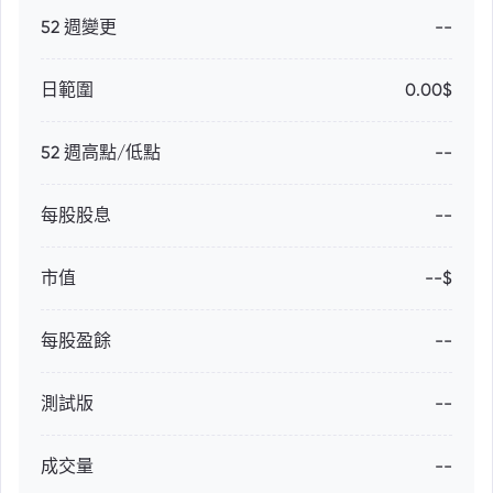
52 週變更
--
日範圍
0.00$
52 週高點/低點
--
每股股息
--
市值
--$
每股盈餘
--
測試版
--
成交量
--