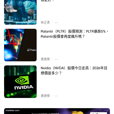
|
林芷柔
--
Palantir（PLTR）股價預測：PLTR暴跌5%，
Palantir股價會再度飆升嗎？
|
黃達傑
--
Nvidia（NVDA）股價今日走高：2026年目
標價是多少？
|
黃達傑
--