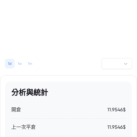
1d
1w
1m
分析與統計
開倉
11.9546$
上一次平倉
11.9546$