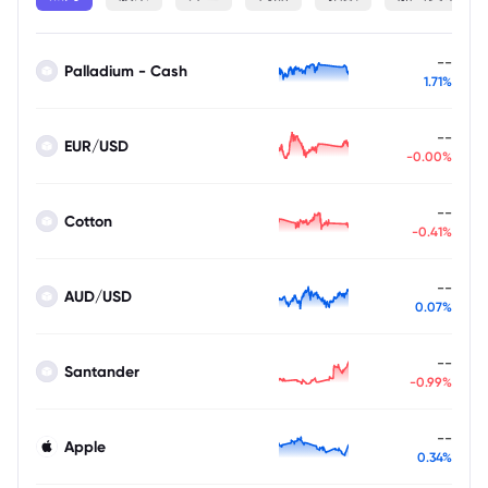
--
Palladium - Cash
1.71%
--
EUR/USD
-0.00%
--
Cotton
-0.41%
--
AUD/USD
0.07%
--
Santander
-0.99%
--
Apple
0.34%