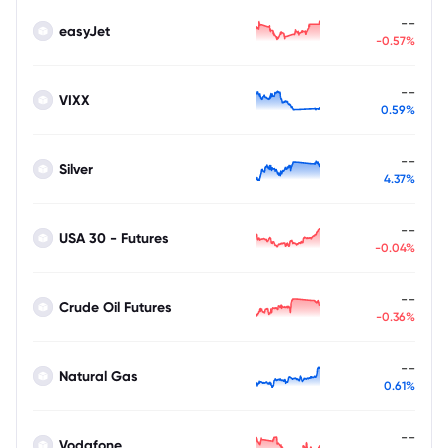
--
easyJet
-0.57%
--
VIXX
0.59%
--
Silver
4.37%
--
USA 30 - Futures
-0.04%
--
Crude Oil Futures
-0.36%
--
Natural Gas
0.61%
--
Vodafone