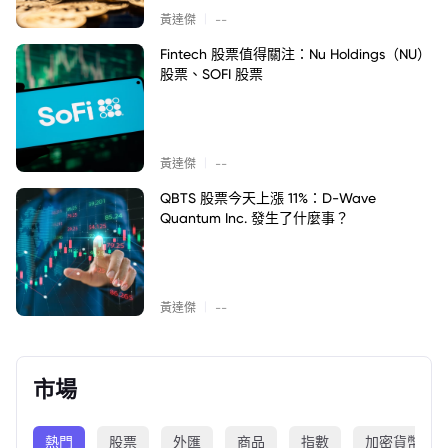
|
黃達傑
--
Fintech 股票值得關注：Nu Holdings（NU）
股票、SOFI 股票
|
黃達傑
--
QBTS 股票今天上漲 11%：D-Wave
Quantum Inc. 發生了什麼事？
|
黃達傑
--
市場
熱門
股票
外匯
商品
指數
加密貨幣