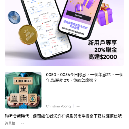
0050、0056今日除息，一個年息2%、一個
年息超過10%，你該怎麼選？
|
Christine Voong
--
聯準會新時代：鮑爾繼任者沃許在通膨與市場擔憂下釋放謹慎信號
|
許景桓
--