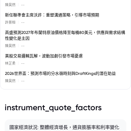
|
陳昊然
--
新任聯準會主席沃許：重塑溝通策略，引導市場預期
|
許景桓
--
高盛預測2027年布蘭特原油價格降至每桶80美元，供應與需求結構
性變化是主因
|
陳昊然
--
美股交易邏輯瓦解，波動加劇引發市場憂慮
|
林芷柔
--
2026世界盃：預測市場的分水嶺時刻與DraftKings的潛在助益
|
陳昊然
--
instrument_quote_factors
國家經濟狀況: 整體經濟增長，通貨膨脹率和利率變化