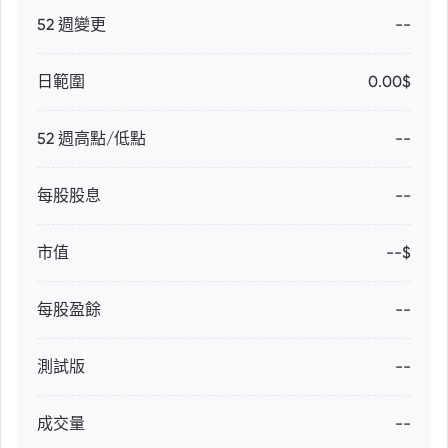
52 週變更
--
日範圍
0.00$
52 週高點/低點
--
每股股息
--
市值
--$
每股盈餘
--
測試版
--
成交量
--