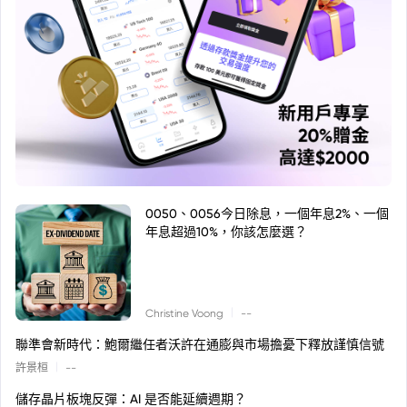
0050、0056今日除息，一個年息2%、一個
年息超過10%，你該怎麼選？
|
Christine Voong
--
聯準會新時代：鮑爾繼任者沃許在通膨與市場擔憂下釋放謹慎信號
|
許景桓
--
儲存晶片板塊反彈：AI 是否能延續週期？