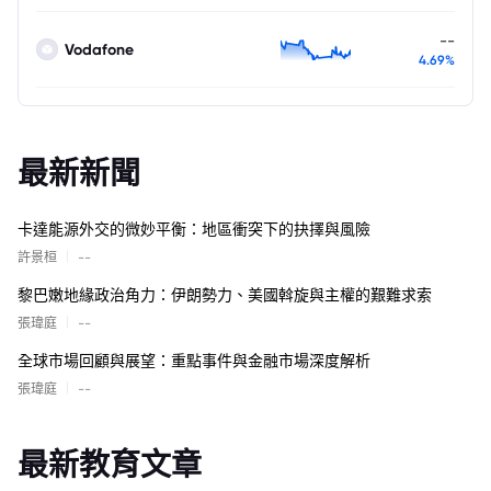
--
Vodafone
4.69%
最新新聞
卡達能源外交的微妙平衡：地區衝突下的抉擇與風險
|
許景桓
--
黎巴嫩地緣政治角力：伊朗勢力、美國斡旋與主權的艱難求索
|
張瑋庭
--
全球市場回顧與展望：重點事件與金融市場深度解析
|
張瑋庭
--
最新教育文章