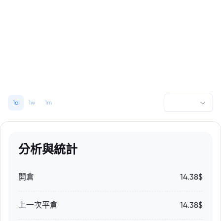
1d
1w
1m
分析與統計
開倉
14.38$
上一次平倉
14.38$