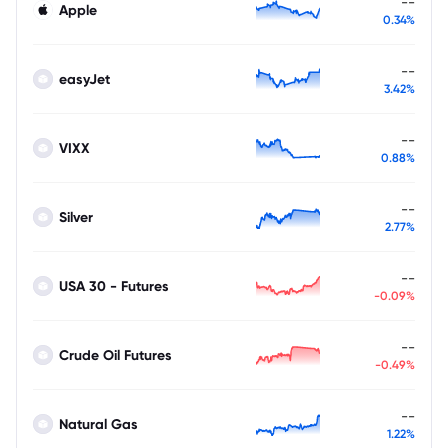
--
Apple
0.34%
--
easyJet
3.42%
--
VIXX
0.88%
--
Silver
2.77%
--
USA 30 - Futures
-0.09%
--
Crude Oil Futures
-0.49%
--
Natural Gas
1.22%