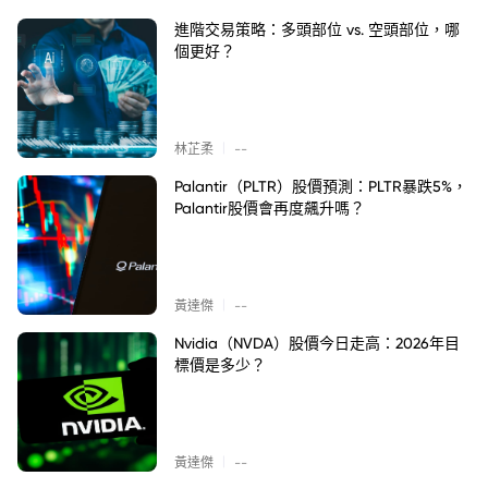
進階交易策略：多頭部位 vs. 空頭部位，哪
個更好？
|
林芷柔
--
Palantir（PLTR）股價預測：PLTR暴跌5%，
Palantir股價會再度飆升嗎？
|
黃達傑
--
Nvidia（NVDA）股價今日走高：2026年目
標價是多少？
|
黃達傑
--