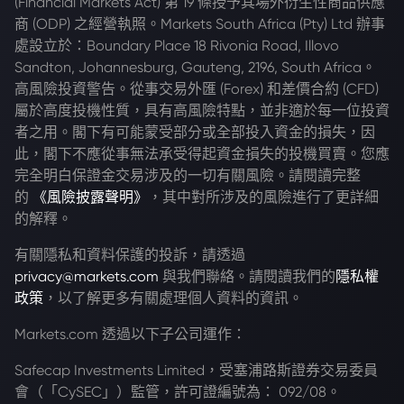
(Financial Markets Act) 第 19 條授予其場外衍生性商品供應
商 (ODP) 之經營執照。Markets South Africa (Pty) Ltd 辦事
處設立於：Boundary Place 18 Rivonia Road, Illovo
Sandton, Johannesburg, Gauteng, 2196, South Africa。
高風險投資警告。從事交易外匯 (Forex) 和差價合約 (CFD)
屬於高度投機性質，具有高風險特點，並非適於每一位投資
者之用。閣下有可能蒙受部分或全部投入資金的損失，因
此，閣下不應從事無法承受得起資金損失的投機買賣。您應
完全明白保證金交易涉及的一切有關風險。請閱讀完整
的
《風險披露聲明》
，其中對所涉及的風險進行了更詳細
的解釋。
有關隱私和資料保護的投訴，請透過
privacy@markets.com
與我們聯絡。請閱讀我們的
隱私權
政策
，以了解更多有關處理個人資料的資訊。
Markets.com 透過以下子公司運作：
Safecap Investments Limited，受塞浦路斯證券交易委員
會（「CySEC」）監管，許可證編號為： 092/08。