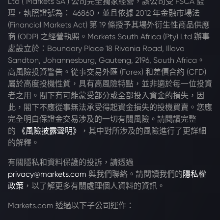
Ltd ("Markets SA") 公司完全獨家經營，該公司受 FSCA 監
理，執照證號為： 46860，並且依據 2012 年金融市場法
(Financial Markets Act) 第 19 條授予其場外衍生性商品供應
商 (ODP) 之經營執照。Markets South Africa (Pty) Ltd 辦事
處設立於：Boundary Place 18 Rivonia Road, Illovo
Sandton, Johannesburg, Gauteng, 2196, South Africa。
高風險投資警告。從事交易外匯 (Forex) 和差價合約 (CFD)
屬於高度投機性質，具有高風險特點，並非適於每一位投資
者之用。閣下有可能蒙受部分或全部投入資金的損失，因
此，閣下不應從事無法承受得起資金損失的投機買賣。您應
完全明白保證金交易涉及的一切有關風險。請閱讀完整
的
《風險披露聲明》
，其中對所涉及的風險進行了更詳細
的解釋。
有關隱私和資料保護的投訴，請透過
privacy@markets.com
與我們聯絡。請閱讀我們的
隱私權
政策
，以了解更多有關處理個人資料的資訊。
Markets.com 透過以下子公司運作：