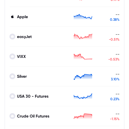
--
Apple
0.38%
--
easyJet
-0.51%
--
VIXX
-0.53%
--
Silver
3.10%
--
USA 30 - Futures
0.23%
--
Crude Oil Futures
-1.15%