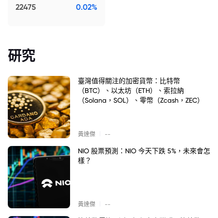
22475
0.02%
研究
臺灣值得關注的加密貨幣：比特幣
（BTC）、以太坊（ETH）、索拉納
（Solana，SOL）、零幣（Zcash，ZEC）
|
黃達傑
--
NIO 股票預測：NIO 今天下跌 5%，未來會怎
樣？
|
黃達傑
--