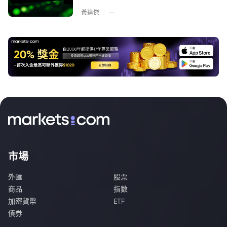
|
黃達傑
--
市場
外匯
股票
商品
指數
加密貨幣
ETF
債券