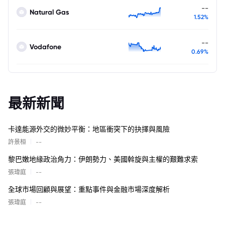
--
Natural Gas
1.52%
--
Vodafone
0.69%
最新新聞
卡達能源外交的微妙平衡：地區衝突下的抉擇與風險
|
許景桓
--
黎巴嫩地緣政治角力：伊朗勢力、美國斡旋與主權的艱難求索
|
張瑋庭
--
全球市場回顧與展望：重點事件與金融市場深度解析
|
張瑋庭
--