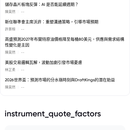
儲存晶片板塊反彈：AI 是否能延續週期？
|
陳昊然
--
新任聯準會主席沃許：重塑溝通策略，引導市場預期
|
許景桓
--
高盛預測2027年布蘭特原油價格降至每桶80美元，供應與需求結構
性變化是主因
|
陳昊然
--
美股交易邏輯瓦解，波動加劇引發市場憂慮
|
林芷柔
--
2026世界盃：預測市場的分水嶺時刻與DraftKings的潛在助益
|
陳昊然
--
instrument_quote_factors