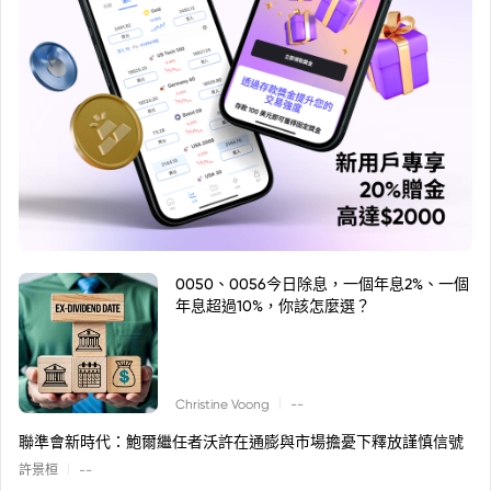
0050、0056今日除息，一個年息2%、一個
年息超過10%，你該怎麼選？
|
Christine Voong
--
聯準會新時代：鮑爾繼任者沃許在通膨與市場擔憂下釋放謹慎信號
|
許景桓
--