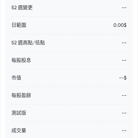
52 週變更
--
日範圍
0.00$
52 週高點/低點
--
每股股息
--
市值
--$
每股盈餘
--
測試版
--
成交量
--